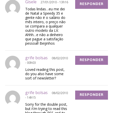
Gisele
27/01/2010 - 13h16
RESPONDER
Todas lindas…eu me dei
de Natal a Speedy 35 e
gente não é o salário do
mês inteiro, o preço não
se compara a qualquer
outro modelo da LV.
Ahhh…e não a dinheiro
que pague a satisfação
pessoal! Beijinhos
grife bolsas
08/02/2010
RESPONDER
- 00h03
Loved reading this post,
do you also have some
sort of newsletter?
grife bolsas
08/02/2010
RESPONDER
- 14h15
Sorry for the double post,
but i\’m trying to read this
blog through RSS and its