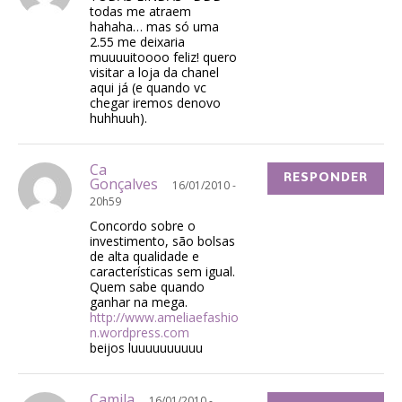
todas me atraem
hahaha… mas só uma
2.55 me deixaria
muuuuitoooo feliz! quero
visitar a loja da chanel
aqui já (e quando vc
chegar iremos denovo
huhhuuh).
Ca
RESPONDER
Gonçalves
16/01/2010 -
20h59
Concordo sobre o
investimento, são bolsas
de alta qualidade e
características sem igual.
Quem sabe quando
ganhar na mega.
http://www.ameliaefashio
n.wordpress.com
beijos luuuuuuuuuu
Camila
16/01/2010 -