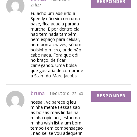
RESPONDER
21h27
Eu acho um absurdo a
Speedy não vir com uma
base, fica aquela parada
murcha! E por dentro ela
não tem nada também,
nem espaço para celular,
nem porta chaves, só um
bolsinho micro, onde não
cabe nada. Fora que dói
no braço, de ficar
carregando. Uma bolsa
que gostaria de comprar é
a Stam do Marc Jacobs.
bruna
16/01/2010 - 22h40
RESPONDER
nossa , vc parece q leu
minha mente ! essas sao
as bolsas mais lindas na
minha opiniao , estao na
minha wish list a um bom
tempo ! em compensaçao
, nao sei se vou adequerir