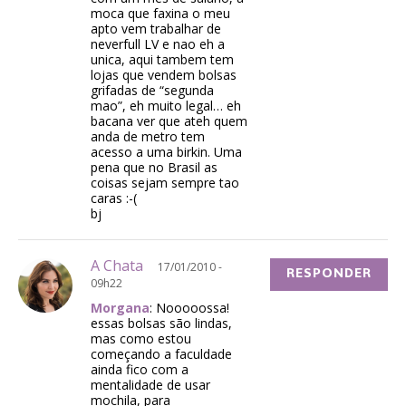
moca que faxina o meu
apto vem trabalhar de
neverfull LV e nao eh a
unica, aqui tambem tem
lojas que vendem bolsas
grifadas de “segunda
mao”, eh muito legal… eh
bacana ver que ateh quem
anda de metro tem
acesso a uma birkin. Uma
pena que no Brasil as
coisas sejam sempre tao
caras :-(
bj
A Chata
17/01/2010 -
RESPONDER
09h22
Morgana
: Nooooossa!
essas bolsas são lindas,
mas como estou
começando a faculdade
ainda fico com a
mentalidade de usar
mochila, para