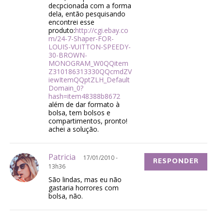
decpcionada com a forma
dela, então pesquisando
encontrei esse
produto:
http://cgi.ebay.co
m/24-7-Shaper-FOR-
LOUIS-VUITTON-SPEEDY-
30-BROWN-
MONOGRAM_W0QQitem
Z310186313330QQcmdZV
iewItemQQptZLH_Default
Domain_0?
hash=item48388b8672
além de dar formato à
bolsa, tem bolsos e
compartimentos, pronto!
achei a solução.
Patricia
17/01/2010 -
RESPONDER
13h36
São lindas, mas eu não
gastaria horrores com
bolsa, não.