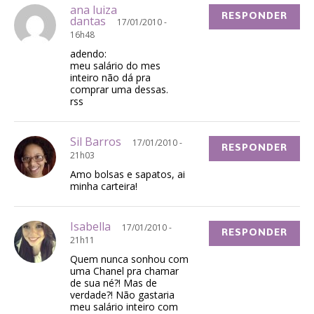
ana luiza
RESPONDER
dantas
17/01/2010 -
16h48
adendo:
meu salário do mes
inteiro não dá pra
comprar uma dessas.
rss
Sil Barros
17/01/2010 -
RESPONDER
21h03
Amo bolsas e sapatos, ai
minha carteira!
Isabella
17/01/2010 -
RESPONDER
21h11
Quem nunca sonhou com
uma Chanel pra chamar
de sua né?! Mas de
verdade?! Não gastaria
meu salário inteiro com