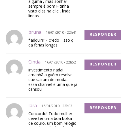
alguma , mas sonhar
sempre é bom !- tinha
visto elas na elle , linda
lindas
bruna
16/01/2010 - 22h41
RESPONDER
*adquirir – credo , isso q
da ferias longas
Cintia
16/01/2010 - 22h52
RESPONDER
investimento nada!
amanhã alguém resolve
que sairam de moda…
essa channel é uma que já
cansou.
Iara
16/01/2010 - 23h03
RESPONDER
Concordo! Todo mulher
deve ter uma boa bolsa
de couro, um bom relógio