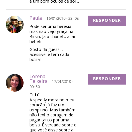
e um bom óculos de sol…
Paula
16/01/2010 - 23h08
RESPONDER
Pode ser uma heresia
mas nao vejo graça na
Birkin. Ja a chanel… ai ai
heheh
Gosto da guess…
acessivel e tem cada
bolsa!
Lorena
RESPONDER
Teixeira
17/01/2010 -
00h50
Oi Lú!
A speedy mora no meu
coração já faz um
tempinho. Mas também
não tenho coragem de
pagar tanto por uma
bolsa. É verdade sobre o
que você disse sobre a