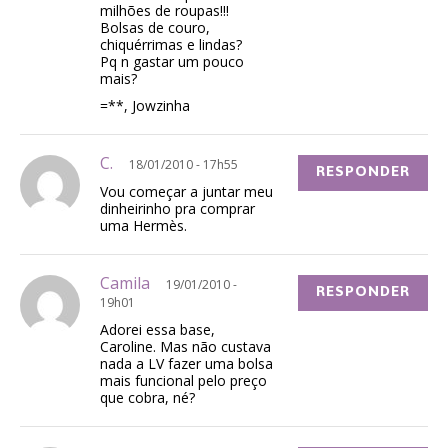
milhões de roupas!!!
Bolsas de couro,
chiquérrimas e lindas?
Pq n gastar um pouco
mais?
=**, Jowzinha
C.
18/01/2010 - 17h55
RESPONDER
Vou começar a juntar meu
dinheirinho pra comprar
uma Hermès.
Camila
19/01/2010 -
RESPONDER
19h01
Adorei essa base,
Caroline. Mas não custava
nada a LV fazer uma bolsa
mais funcional pelo preço
que cobra, né?