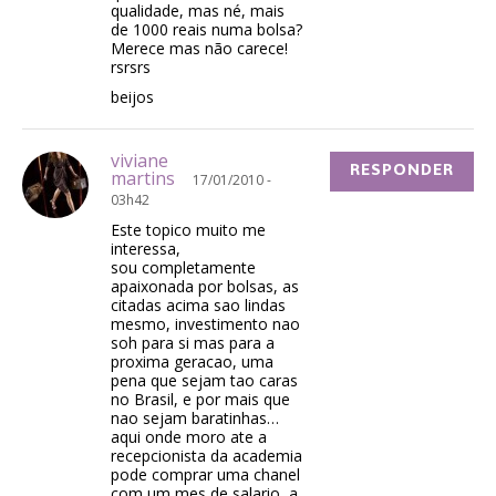
qualidade, mas né, mais
de 1000 reais numa bolsa?
Merece mas não carece!
rsrsrs
beijos
viviane
RESPONDER
martins
17/01/2010 -
03h42
Este topico muito me
interessa,
sou completamente
apaixonada por bolsas, as
citadas acima sao lindas
mesmo, investimento nao
soh para si mas para a
proxima geracao, uma
pena que sejam tao caras
no Brasil, e por mais que
nao sejam baratinhas…
aqui onde moro ate a
recepcionista da academia
pode comprar uma chanel
com um mes de salario, a