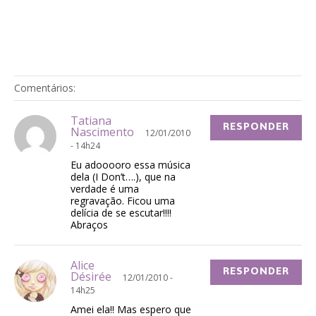
Comentários:
Tatiana
RESPONDER
Nascimento
12/01/2010
- 14h24
Eu adooooro essa música
dela (I Don’t….), que na
verdade é uma
regravação. Ficou uma
delícia de se escutar!!!!
Abraços
Alice
RESPONDER
Désirée
12/01/2010 -
14h25
Amei ela!! Mas espero que