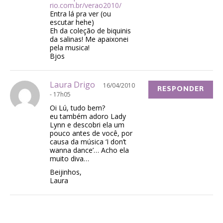
rio.com.br/verao2010/
Entra lá pra ver (ou
escutar hehe)
Eh da coleção de biquinis
da salinas! Me apaixonei
pela musica!
Bjos
Laura Drigo
16/04/2010
RESPONDER
- 17h05
Oi Lú, tudo bem?
eu também adoro Lady
Lynn e descobri ela um
pouco antes de você, por
causa da música ‘I don’t
wanna dance’… Acho ela
muito diva…
Beijinhos,
Laura