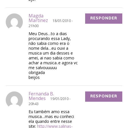
Magda
RESPONDER
Martinez
18/01/2010 -
21h00
Meu Deus…to a dias
procurando essa Lady,
não sabia como era o
nome dela…eu ouvi a
musica um dia desses e
amei, ai nao sabia como
achar a musica..e agora vc
me salvouuuuu
obrigada
beijos
Fernanda B.
RESPONDER
Mendes
19/01/2010 -
20h43
Eu também amo essa
musica…mas eu conheci
ela quando entre nesse
site:
http://www.salinas-