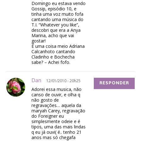
Domingo eu estava vendo
Gossip, episódio 10, e
tinha uma voz muito fofa
cantando uma música do
T.I. “Whatever you like”,
descobri que era a Anya
Marina, acho que vai
gostar!
É uma coisa meio Adriana
Calcanhoto cantando
Cladinho e Bochecha
sabe? – Achei fofo.
Dan
12/01/2010 - 20h25
RESPONDER
Adorei essa musica, não
canso de ouvir, e olha q
não gosto de
regravações… aquela da
maryah Carey, regravação
do Foreigner eu
simplesmente odeie e é
tipos, uma das mais lindas
q eu já ouvi( é.. tenho 21
anos mas só chegafa