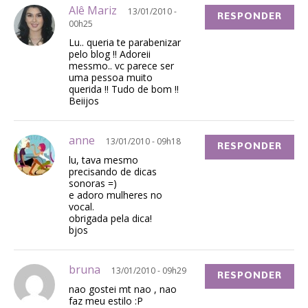
Alê Mariz
13/01/2010 -
RESPONDER
00h25
Lu.. queria te parabenizar
pelo blog !! Adoreii
messmo.. vc parece ser
uma pessoa muito
querida !! Tudo de bom !!
Beiijos
anne
13/01/2010 - 09h18
RESPONDER
lu, tava mesmo
precisando de dicas
sonoras =)
e adoro mulheres no
vocal.
obrigada pela dica!
bjos
bruna
13/01/2010 - 09h29
RESPONDER
nao gostei mt nao , nao
faz meu estilo :P