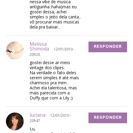
nessa vibe de musica
antiguinha..haha)mas eu
gostei dessa, achei
simples o jeito dela canta..
vô procurar mais musicas
dela pra baixar..
Melissa
RESPONDER
Shimoda
12/01/2010 -
20h26
gostei desse ar meio
vintage dos clipes.
Na verdade o fato deles
serem simples é até mais
charmoso pra mim .
Achei ela talentosa, mas
mais parecida com a
Duffy que com a Lily ;)
luciana
12/01/2010 -
RESPONDER
20h47
Lu,