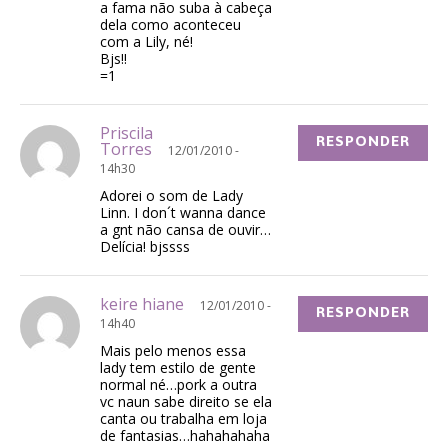
a fama não suba à cabeça
dela como aconteceu
com a Lily, né!
Bjs!!
=1
Priscila
RESPONDER
Torres
12/01/2010 -
14h30
Adorei o som de Lady
Linn. I don´t wanna dance
a gnt não cansa de ouvir…
Delícia! bjssss
keire hiane
12/01/2010 -
RESPONDER
14h40
Mais pelo menos essa
lady tem estilo de gente
normal né…pork a outra
vc naun sabe direito se ela
canta ou trabalha em loja
de fantasias…hahahahaha