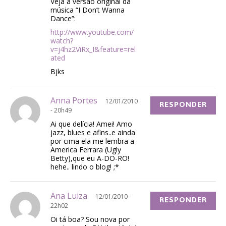
Veja a versão original da
música “I Don’t Wanna
Dance”:
http://www.youtube.com/
watch?
v=j4hz2ViRx_I&feature=rel
ated
Bjks
Anna Portes
12/01/2010
RESPONDER
- 20h49
Ai que delícia! Amei! Amo
jazz, blues e afins..e ainda
por cima ela me lembra a
America Ferrara (Ugly
Betty),que eu A-DO-RO!
hehe.. lindo o blog! ;*
Ana Luiza
12/01/2010 -
RESPONDER
22h02
Oi tá boa? Sou nova por