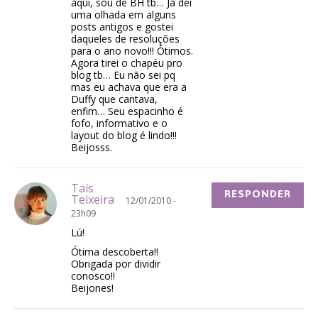
aqui, sou de BH tb… Já dei
uma olhada em alguns
posts antigos e gostei
daqueles de resoluções
para o ano novo!!! Ótimos.
Agora tirei o chapéu pro
blog tb… Eu não sei pq
mas eu achava que era a
Duffy que cantava,
enfim… Seu espacinho é
fofo, informativo e o
layout do blog é lindo!!!
Beijosss.
Taís
RESPONDER
Teixeira
12/01/2010 -
23h09
Lú!
Ótima descoberta!!
Obrigada por dividir
conosco!!
Beijones!