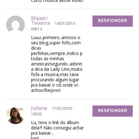
Curto música desse estilo.
Maaari
RESPONDER
Teixeira
14/01/2010 -
00h14
Luuu..primeiro..amooo o
seu blog,super fofo,com
dicas
perfeitas,sempre..indico p
todas as minhas
ameecas!segundo..adorei
a dica da Lady Linn,muito
fofa a musica,mas tava
procurando algum lugar
pra baixar o cd..onde vc
achou?beijoss!
Juliana
17/01/2010 -
RESPONDER
13h32
Lu, tens o link do álbum
dela?! Não consegui achar
pra baixar…
bjs!!