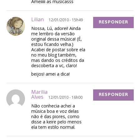
Ameiiiii as musicasss
Lilian
12/01/2010 - 15h49
RESPONDER
Nossa, Lú, adorei! Ainda
me lembro da versão
original dessa música! (É,
estou ficando velha.)
Acabei de postar sobre ela
no meu blog também,
mas dando os créditos da
descoberta a vc, claro!
beijos! amei a dica!
Marilia
RESPONDER
Alves
12/01/2010 - 16h00
Não conhecia achei a
música boa e voz delas
não é das piores, como
disse a keire pelo menos
ela tem estilo normal.