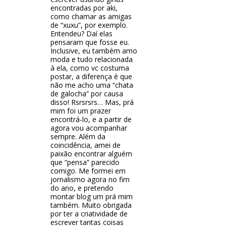
encontradas por aki,
como chamar as amigas
de “xuxu”, por exemplo.
Entendeu? Daí elas
pensaram que fosse eu.
Inclusive, eu também amo
moda e tudo relacionada
à ela, como vc costuma
postar, a diferença é que
não me acho uma “chata
de galocha” por causa
disso! Rsrsrsrs… Mas, prá
mim foi um prazer
encontrá-lo, e a partir de
agora vou acompanhar
sempre. Além da
coincidência, amei de
paixão encontrar alguém
que “pensa” parecido
comigo. Me formei em
jornalismo agora no fim
do ano, e pretendo
montar blog um prá mim
também. Muito obrigada
por ter a criatividade de
escrever tantas coisas