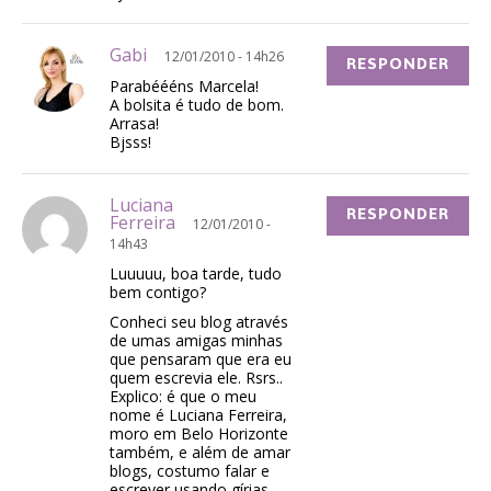
Gabi
12/01/2010 - 14h26
RESPONDER
Parabéééns Marcela!
A bolsita é tudo de bom.
Arrasa!
Bjsss!
Luciana
RESPONDER
Ferreira
12/01/2010 -
14h43
Luuuuu, boa tarde, tudo
bem contigo?
Conheci seu blog através
de umas amigas minhas
que pensaram que era eu
quem escrevia ele. Rsrs..
Explico: é que o meu
nome é Luciana Ferreira,
moro em Belo Horizonte
também, e além de amar
blogs, costumo falar e
escrever usando gírias