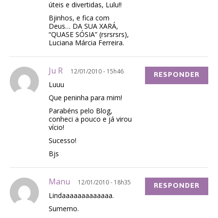
úteis e divertidas, Lulu!!
Bjinhos, e fica com
Deus… DA SUA XARÁ,
“QUASE SÓSIA” (rsrsrsrs),
Luciana Márcia Ferreira.
Ju R
12/01/2010 - 15h46
RESPONDER
Luuu
Que peninha para mim!
Parabéns pelo Blog,
conheci a pouco e já virou
vício!
Sucesso!
Bjs
Manu
12/01/2010 - 18h35
RESPONDER
Lindaaaaaaaaaaaaa.
Sumemo.