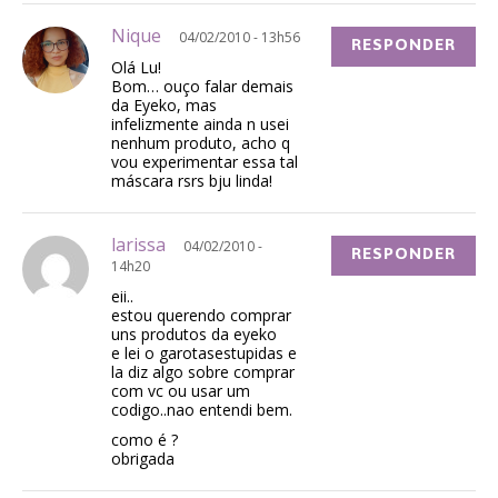
Nique
04/02/2010 - 13h56
RESPONDER
Olá Lu!
Bom… ouço falar demais
da Eyeko, mas
infelizmente ainda n usei
nenhum produto, acho q
vou experimentar essa tal
máscara rsrs bju linda!
larissa
04/02/2010 -
RESPONDER
14h20
eii..
estou querendo comprar
uns produtos da eyeko
e lei o garotasestupidas e
la diz algo sobre comprar
com vc ou usar um
codigo..nao entendi bem.
como é ?
obrigada