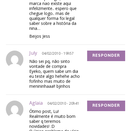
marca nao existe aqui
infelizmente.. espero que
chegue logo.. mas de
qualquer forma foi legal
saber sobre a história da
nina…
Beijos Jess
July
04/02/2010 - 19h57
RESPONDER
Não sei pq, não sinto
vontade de compra
Eyeko, quem sabe um dia
eu teste algo hehehe acho
fofinho mas muito de
menininhaaa!! bjinhos
Aglaia
04/02/2010 - 20h41
RESPONDER
Ótimo post, Lu!
Realmente é muito bom
saber q teremos
novidades! :D