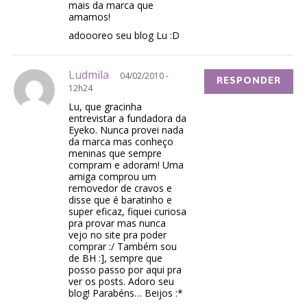
mais da marca que
amamos!
adoooreo seu blog Lu :D
Ludmila
04/02/2010 -
RESPONDER
12h24
Lu, que gracinha
entrevistar a fundadora da
Eyeko. Nunca provei nada
da marca mas conheço
meninas que sempre
compram e adoram! Uma
amiga comprou um
removedor de cravos e
disse que é baratinho e
super eficaz, fiquei curiosa
pra provar mas nunca
vejo no site pra poder
comprar :/ Também sou
de BH :], sempre que
posso passo por aqui pra
ver os posts. Adoro seu
blog! Parabéns… Beijos :*