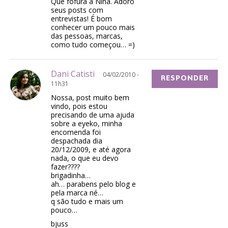
Que fofura a Nina. Adoro
seus posts com
entrevistas! É bom
conhecer um pouco mais
das pessoas, marcas,
como tudo começou… =)
Dani Catisti
04/02/2010 -
RESPONDER
11h31
Nossa, post muito bem
vindo, pois estou
precisando de uma ajuda
sobre a eyeko, minha
encomenda foi
despachada dia
20/12/2009, e até agora
nada, o que eu devo
fazer????
brigadinha…
ah… parabens pelo blog e
pela marca né…
q são tudo e mais um
pouco…
bjuss