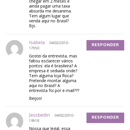
chegar em 2 meses e
ainda pagar uma taxa
absurda me desanima.
Tem algum lugar que
venda aqui no Brasil?
Bjs.
Isabela
04/02/2010 -
RESPONDER
17h50
Gostei da entrevista, mas
faltou esclarecer vários
pontos: ela é brasileira? A
empresa é sediada onde?
Tem alguma loja física?
Pretende montar alguma
aqui no Brasil? A
entrevista foi por e-mail???
Beijos!
Jessbedin
04/02/2010 -
RESPONDER
19h18
Nossa que legal, essa