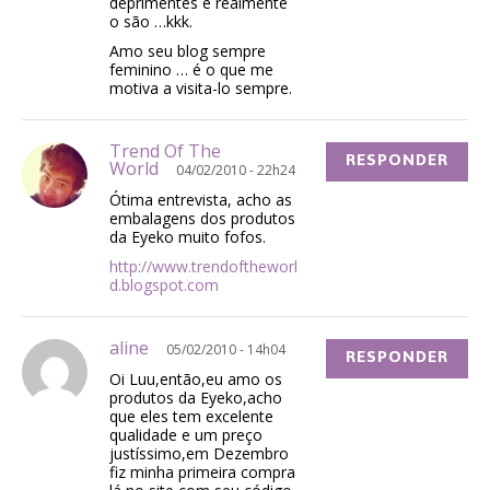
deprimentes e realmente
o são …kkk.
Amo seu blog sempre
feminino … é o que me
motiva a visita-lo sempre.
Trend Of The
RESPONDER
World
04/02/2010 - 22h24
Ótima entrevista, acho as
embalagens dos produtos
da Eyeko muito fofos.
http://www.trendoftheworl
d.blogspot.com
aline
05/02/2010 - 14h04
RESPONDER
Oi Luu,então,eu amo os
produtos da Eyeko,acho
que eles tem excelente
qualidade e um preço
justíssimo,em Dezembro
fiz minha primeira compra