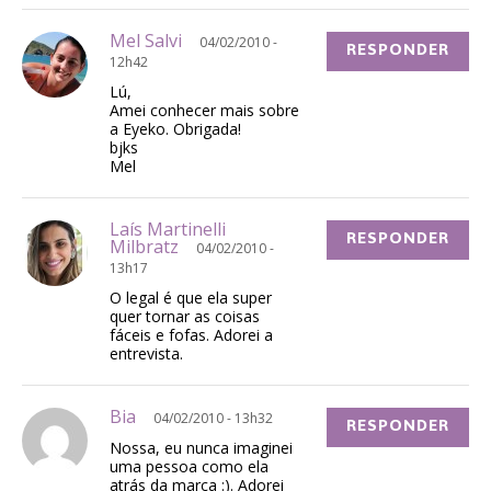
Mel Salvi
04/02/2010 -
RESPONDER
12h42
Lú,
Amei conhecer mais sobre
a Eyeko. Obrigada!
bjks
Mel
Laís Martinelli
RESPONDER
Milbratz
04/02/2010 -
13h17
O legal é que ela super
quer tornar as coisas
fáceis e fofas. Adorei a
entrevista.
Bia
04/02/2010 - 13h32
RESPONDER
Nossa, eu nunca imaginei
uma pessoa como ela
atrás da marca :). Adorei