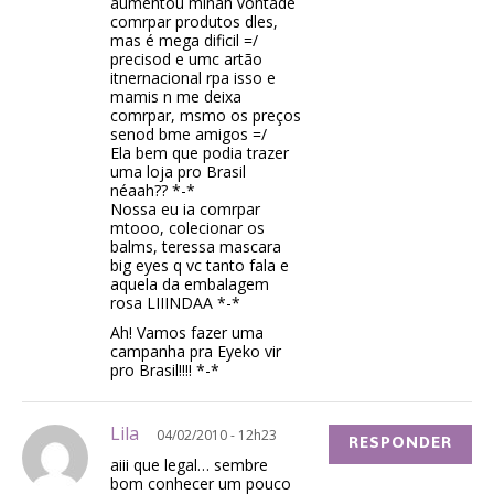
aumentou minah vontade
comrpar produtos dles,
mas é mega dificil =/
precisod e umc artão
itnernacional rpa isso e
mamis n me deixa
comrpar, msmo os preços
senod bme amigos =/
Ela bem que podia trazer
uma loja pro Brasil
néaah?? *-*
Nossa eu ia comrpar
mtooo, colecionar os
balms, teressa mascara
big eyes q vc tanto fala e
aquela da embalagem
rosa LIIINDAA *-*
Ah! Vamos fazer uma
campanha pra Eyeko vir
pro Brasil!!!! *-*
Lila
04/02/2010 - 12h23
RESPONDER
aiii que legal… sembre
bom conhecer um pouco