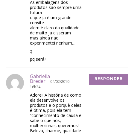
As embalagens dos
produtos sao sempre uma
fofura
o que ja é um grande
convite
alem é claro da qualidade
de muito ja disseram
mas ainda nao
experimentei nenhum…
:(
pq será?
Gabriella
RESPONDER
Breder
04/02/2010 -
16h24
Adorei! A história de como
ela desenvolve os
produtos e o porquê deles
é ótima, pois ela tem
“conhecimento de causa e
sabe o que nós,
mulherzinhas, queremos!
Beleza, charme, qualidade