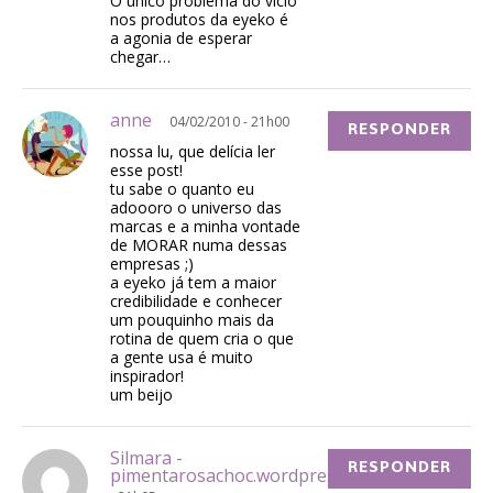
O único problema do vício
nos produtos da eyeko é
a agonia de esperar
chegar…
anne
04/02/2010 - 21h00
RESPONDER
nossa lu, que delícia ler
esse post!
tu sabe o quanto eu
adoooro o universo das
marcas e a minha vontade
de MORAR numa dessas
empresas ;)
a eyeko já tem a maior
credibilidade e conhecer
um pouquinho mais da
rotina de quem cria o que
a gente usa é muito
inspirador!
um beijo
Silmara -
RESPONDER
pimentarosachoc.wordpress.com
04/02/2010