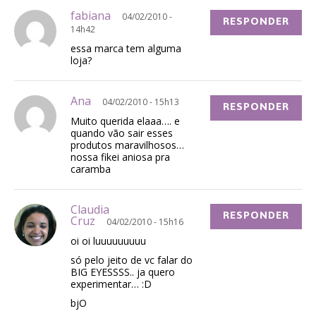
fabiana
04/02/2010 -
RESPONDER
14h42
essa marca tem alguma
loja?
Ana
04/02/2010 - 15h13
RESPONDER
Muito querida elaaa…. e
quando vão sair esses
produtos maravilhosos…
nossa fikei aniosa pra
caramba
Claudia
RESPONDER
Cruz
04/02/2010 - 15h16
oi oi luuuuuuuuu
só pelo jeito de vc falar do
BIG EYESSSS.. ja quero
experimentar… :D
bjO