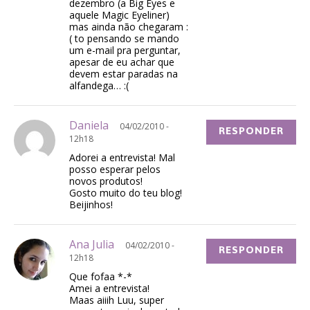
dezembro (a Big Eyes e
aquele Magic Eyeliner)
mas ainda não chegaram :
( to pensando se mando
um e-mail pra perguntar,
apesar de eu achar que
devem estar paradas na
alfandega… :(
Daniela
04/02/2010 -
RESPONDER
12h18
Adorei a entrevista! Mal
posso esperar pelos
novos produtos!
Gosto muito do teu blog!
Beijinhos!
Ana Julia
04/02/2010 -
RESPONDER
12h18
Que fofaa *-*
Amei a entrevista!
Maas aiiih Luu, super