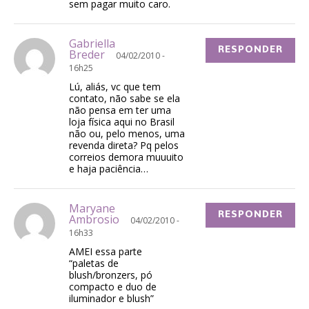
sem pagar muito caro.
Gabriella
RESPONDER
Breder
04/02/2010 -
16h25
Lú, aliás, vc que tem
contato, não sabe se ela
não pensa em ter uma
loja física aqui no Brasil
não ou, pelo menos, uma
revenda direta? Pq pelos
correios demora muuuito
e haja paciência…
Maryane
RESPONDER
Ambrosio
04/02/2010 -
16h33
AMEI essa parte
“paletas de
blush/bronzers, pó
compacto e duo de
iluminador e blush”