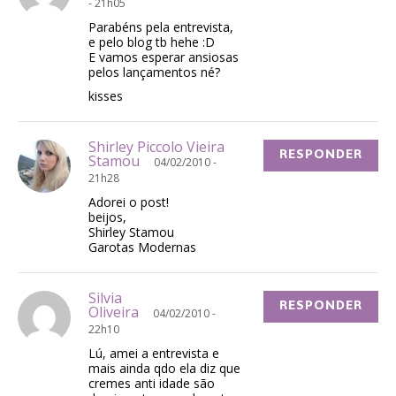
- 21h05
Parabéns pela entrevista,
e pelo blog tb hehe :D
E vamos esperar ansiosas
pelos lançamentos né?
kisses
Shirley Piccolo Vieira
RESPONDER
Stamou
04/02/2010 -
21h28
Adorei o post!
beijos,
Shirley Stamou
Garotas Modernas
Silvia
RESPONDER
Oliveira
04/02/2010 -
22h10
Lú, amei a entrevista e
mais ainda qdo ela diz que
cremes anti idade são