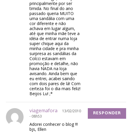
principalmente por ser
timida. No final do ano
passado queria MUITO
uma sandália com uma
cor diferente e não
achava em lugar algum,
até que minha mãe teve a
idéia de entrar numa loja
super chique aqui da
minha cidade e pra minha
surpresa as sandálias da
Colcci estavam em
promoção e detalhe, não
havia NADA na loja
avisando. Ainda bem que
eu entrei, acabei saindo
com dois pares de lá! Com
certeza foi o dia mais feliz!
Beijos Lu! ;*
viagemafora
13/02/2010
RESPONDER
- 08h53
Adorei conhecer o blog !!!
bjs, Ellen