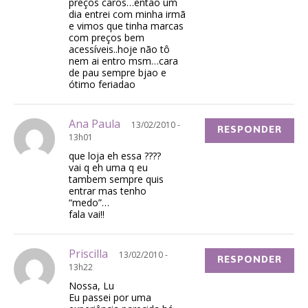
preços caros…então um
dia entrei com minha irmã
e vimos que tinha marcas
com preços bem
acessíveis..hoje não tô
nem ai entro msm…cara
de pau sempre bjao e
ótimo feriadao
Ana Paula
13/02/2010 -
RESPONDER
13h01
que loja eh essa ????
vai q eh uma q eu
tambem sempre quis
entrar mas tenho
“medo”…
fala vai!!
Priscilla
13/02/2010 -
RESPONDER
13h22
Nossa, Lu
Eu passei por uma