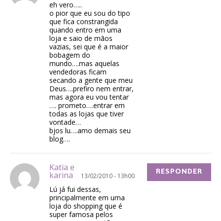
eh vero…..
o pior que eu sou do tipo
que fica constrangida
quando entro em uma
loja e saio de mãos
vazias, sei que é a maior
bobagem do
mundo….mas aquelas
vendedoras ficam
secando a gente que meu
Deus….prefiro nem entrar,
mas agora eu vou tentar
…. prometo….entrar em
todas as lojas que tiver
vontade…
bjos lu….amo demais seu
blog….
Katia e
RESPONDER
karina
13/02/2010 - 13h00
Lú já fui dessas,
principalmente em uma
loja do shopping que é
super famosa pelos