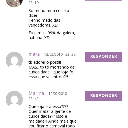
23h19
Só tenho uma coisa a
dizer:
Tenho medo das
vendedoras. XD
Eu e mais 99% da galera,
hahaha. XD
mara
12/02/2010 - 23h29
RESPONDER
tb adorei o post!!!
MAS…tb to morrendo de
curiosidade!!! que loja foi
essa que vc entrou?!!!
Marina
12/02/2010 -
RESPONDER
23h42
Que loja era essa????
Quer matar a gente de
curiosidade??? Isso é
maldade!!! Ainda mais que
vou ficar o carnaval todo