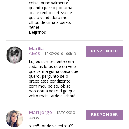
coisa, principalmente
quando passo por uma
loja e tenho certeza de
que a vendedora me
olhou de cima a baixo,
hehe!
Beijinhos
Marilia
RESPONDER
Alves
13/02/2010 - 00h13
Lu, eu sempre entro em
toda as lojas que eu vejo
que tem alguma coisa que
quero, pergunto se o
preço está condizente
com meu bolso, ok se
não dou a volto digo que
volto mais tarde e tchau!
Mari Jorge
13/02/2010 -
RESPONDER
00h35
siiim!!!! onde vc entrou??