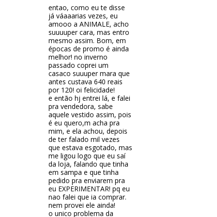
entao, como eu te disse
já váaaarias vezes, eu
amooo a ANIMALE, acho
suuuuper cara, mas entro
mesmo assim. Bom, em
épocas de promo é ainda
melhor! no inverno
passado coprei um
casaco suuuper mara que
antes custava 640 reais
por 120! oi felicidade!
e então hj entrei lá, e falei
pra vendedora, sabe
aquele vestido assim, pois
é eu quero,m acha pra
mim, e ela achou, depois
de ter falado mil vezes
que estava esgotado, mas
me ligou logo que eu saí
da loja, falando que tinha
em sampa e que tinha
pedido pra enviarem pra
eu EXPERIMENTAR! pq eu
nao falei que ia comprar.
nem provei ele ainda!
o unico problema da