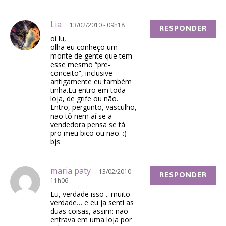
Lia
13/02/2010 - 09h18
RESPONDER
oi lu,
olha eu conheço um
monte de gente que tem
esse mesmo “pre-
conceito”, inclusive
antigamente eu também
tinha.Eu entro em toda
loja, de grife ou não.
Entro, pergunto, vasculho,
não tô nem aí se a
vendedora pensa se tá
pro meu bico ou não. :)
bjs
maria paty
13/02/2010 -
RESPONDER
11h06
Lu, verdade isso .. muito
verdade… e eu ja senti as
duas coisas, assim: nao
entrava em uma loja por