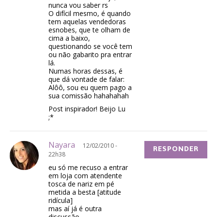
nunca vou saber rs
O difícil mesmo, é quando
tem aquelas vendedoras
esnobes, que te olham de
cima a baixo,
questionando se você tem
ou não gabarito pra entrar
lá.
Numas horas dessas, é
que dá vontade de falar:
Alôô, sou eu quem pago a
sua comissão hahahahah
Post inspirador! Beijo Lu
;*
Nayara
12/02/2010 -
RESPONDER
22h38
eu só me recuso a entrar
em loja com atendente
tosca de nariz em pé
metida a besta [atitude
ridícula]
mas aí já é outra
discussão