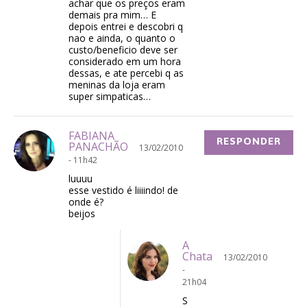
achar que os preços eram
demais pra mim… E
depois entrei e descobri q
nao e ainda, o quanto o
custo/beneficio deve ser
considerado em um hora
dessas, e ate percebi q as
meninas da loja eram
super simpaticas…
FABIANA
RESPONDER
PANACHÃO
13/02/2010
- 11h42
luuuu
esse vestido é liiiindo! de
onde é?
beijos
A
Chata
13/02/2010
-
21h04
S