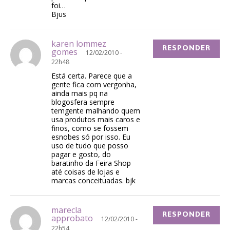
foi…
Bjus
karen lommez
RESPONDER
gomes
12/02/2010 -
22h48
Está certa. Parece que a
gente fica com vergonha,
ainda mais pq na
blogosfera sempre
temgente malhando quem
usa produtos mais caros e
finos, como se fossem
esnobes só por isso. Eu
uso de tudo que posso
pagar e gosto, do
baratinho da Feira Shop
até coisas de lojas e
marcas conceituadas. bjk
marecla
RESPONDER
approbato
12/02/2010 -
22h54