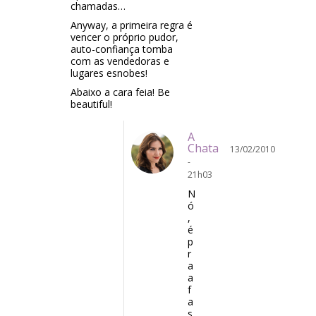
chamadas…
Anyway, a primeira regra é
vencer o próprio pudor,
auto-confiança tomba
com as vendedoras e
lugares esnobes!
Abaixo a cara feia! Be
beautiful!
A
Chata
13/02/2010
-
21h03
N
ó
,
é
p
r
a
a
f
a
s