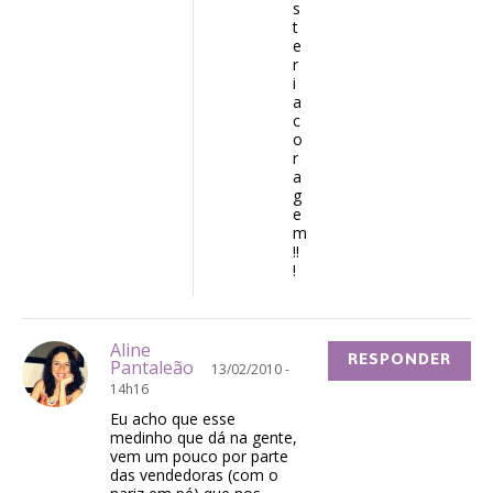
s
t
e
r
i
a
c
o
r
a
g
e
m
!!
!
Aline
RESPONDER
Pantaleão
13/02/2010 -
14h16
Eu acho que esse
medinho que dá na gente,
vem um pouco por parte
das vendedoras (com o