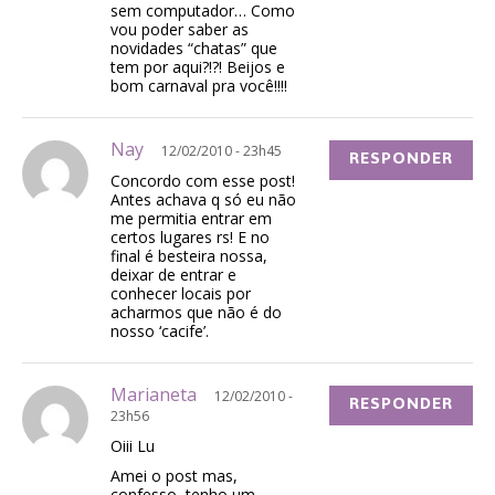
sem computador… Como
vou poder saber as
novidades “chatas” que
tem por aqui?!?! Beijos e
bom carnaval pra você!!!!
Nay
12/02/2010 - 23h45
RESPONDER
Concordo com esse post!
Antes achava q só eu não
me permitia entrar em
certos lugares rs! E no
final é besteira nossa,
deixar de entrar e
conhecer locais por
acharmos que não é do
nosso ‘cacife’.
Marianeta
12/02/2010 -
RESPONDER
23h56
Oiii Lu
Amei o post mas,
confesso, tenho um