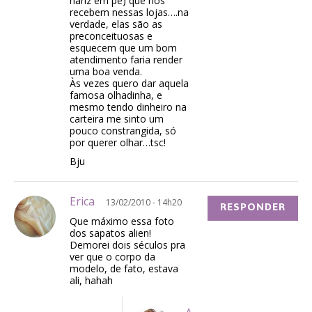
nariz em pé) que nos
recebem nessas lojas….na
verdade, elas são as
preconceituosas e
esquecem que um bom
atendimento faria render
uma boa venda.
Às vezes quero dar aquela
famosa olhadinha, e
mesmo tendo dinheiro na
carteira me sinto um
pouco constrangida, só
por querer olhar…tsc!
Bju
Erica
13/02/2010 - 14h20
RESPONDER
Que máximo essa foto
dos sapatos alien!
Demorei dois séculos pra
ver que o corpo da
modelo, de fato, estava
ali, hahah