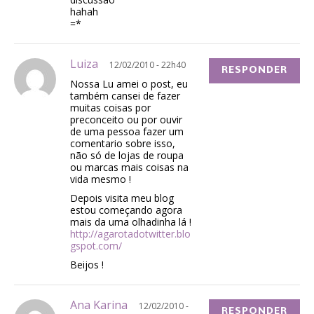
hahah
=*
Luiza
12/02/2010 - 22h40
RESPONDER
Nossa Lu amei o post, eu
também cansei de fazer
muitas coisas por
preconceito ou por ouvir
de uma pessoa fazer um
comentario sobre isso,
não só de lojas de roupa
ou marcas mais coisas na
vida mesmo !
Depois visita meu blog
estou começando agora
mais da uma olhadinha lá !
http://agarotadotwitter.blo
gspot.com/
Beijos !
Ana Karina
12/02/2010 -
RESPONDER