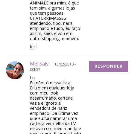
ANIMALE pra mim, é que
tem sim, algumas lojas
que tem pessoas
CHATERRIMASSSS
atendendo, tipo, nariz
empinado e tudo, eu faço
assim, saio, e vou em
outro shopping, e amém.
bjs!
Mel Salvi
13/02/2010 -
RESPONDER
00h57
Lu,
Eu não tô nessa lista.
Entro em qualquer loja
com meu look
desarrumado. carteira
vazia e ignoro a
vendedora de nariz
empinado. Da última vez
que eu fui namorar uma
carteira vermelha da LV
estava com meu marido e
meu sogro. Fizemos tanta