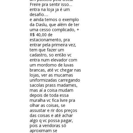
Freire pra sentir isso…
entra na loja ja é um
desafio….
e ainda temos o exemplo
da Daslu, que além de ter
uma cesso complicado, +
R$ 40,00 de
estacionamento, pra
entrar pela primeira vez,
tem que fazer um
cadastro, so então vc
entra num elevador com
um mordomo de luvas
brancas, até vc chegar nas
lojas, ver as mucamas
uniformizadas carregando
sacolas prass madames,
mas aí a coisa mudam
depois de toda essa
muralha vc fica livre pra
olhar as coisas, se
assustar e rir dos preços
das coisas e até achar
algo q vc possa pagar,
pois a vendoras só
aproximam se