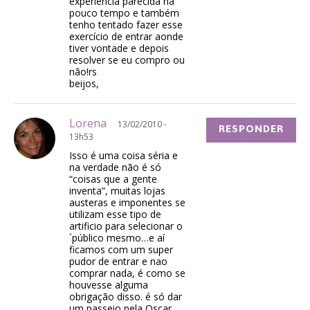
experiência parecida há
pouco tempo e também
tenho tentado fazer esse
exercício de entrar aonde
tiver vontade e depois
resolver se eu compro ou
não!rs
beijos,
Lorena
13/02/2010 -
RESPONDER
13h53
Isso é uma coisa séria e
na verdade não é só
“coisas que a gente
inventa”, muitas lojas
austeras e imponentes se
utilizam esse tipo de
artificio para selecionar o
´público mesmo…e aí
ficamos com um super
pudor de entrar e nao
comprar nada, é como se
houvesse alguma
obrigação disso. é só dar
um passeio pela Oscar