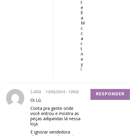
t
e
ll
a
M
c
c
a
r
t
n
e
y
!
Laila
13/02/2010 - 12h02
RESPONDER
Oi Lú.
Conta pra gente onde
você entrou e mostra as
peças adquiridas lá nessa
loja.
E ignorar vendedora