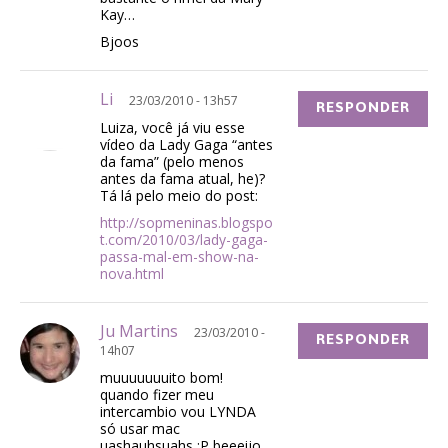
Kay…
Bjoos
Li
23/03/2010 - 13h57
RESPONDER
Luiza, você já viu esse
vídeo da Lady Gaga “antes
da fama” (pelo menos
antes da fama atual, he)?
Tá lá pelo meio do post:
http://sopmeninas.blogspo
t.com/2010/03/lady-gaga-
passa-mal-em-show-na-
nova.html
Ju Martins
23/03/2010 -
RESPONDER
14h07
muuuuuuuito bom!
quando fizer meu
intercambio vou LYNDA
só usar mac
uashauhsuahs :P beeeijo