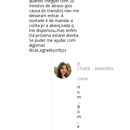
quando cheguei com 20
minutos de atraso (por
causa do transito) nao me
deixaram entrar. A
vontade é de mandar a
conta p/ a abençoada q
me dispensou,mas enfim.
Dá próxima estarei atenta.
Se puder me ajudar com
algumas
dicas,agradeço!Bjss
A
Chata
26/03/2010
-
11h19
H
u
m
…
B
o
m
,
e