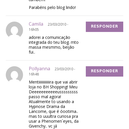
Parabéns pelo blog lindo!
Camila
23/03/2010 -
RESPONDER
16h05
adorei a comunicação
integrada do teu blog. mto
massa mesmmo, beijão
fui..
Pollyanna
23/03/2010 -
RESPONDER
16h48
Mentiiiiiiiiiiiiira que vai abrir
loja no BH Shopping! Meu
Deeeeeeeeeeeusssssssss
passo mal agora!
Atualmente to usando a
Hypnose Drama da
Lancome, que é óootima..
mas to uuultra curiosa pra
usar a Phenomen´eyes, da
Givenchy.. vc já