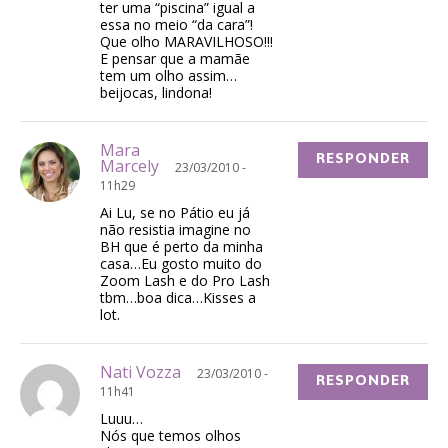
ter uma “piscina” igual a
essa no meio “da cara”!
Que olho MARAVILHOSO!!!
E pensar que a mamãe
tem um olho assim…
beijocas, lindona!
Mara
RESPONDER
Marcely
23/03/2010 -
11h29
Ai Lu, se no Pátio eu já
não resistia imagine no
BH que é perto da minha
casa…Eu gosto muito do
Zoom Lash e do Pro Lash
tbm…boa dica…Kisses a
lot.
Nati Vozza
23/03/2010 -
RESPONDER
11h41
Luuu…
Nós que temos olhos