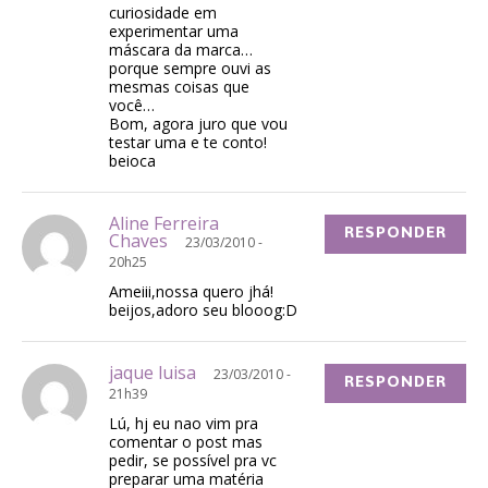
curiosidade em
experimentar uma
máscara da marca…
porque sempre ouvi as
mesmas coisas que
você…
Bom, agora juro que vou
testar uma e te conto!
beioca
Aline Ferreira
RESPONDER
Chaves
23/03/2010 -
20h25
Ameiii,nossa quero jhá!
beijos,adoro seu blooog:D
jaque luisa
23/03/2010 -
RESPONDER
21h39
Lú, hj eu nao vim pra
comentar o post mas
pedir, se possível pra vc
preparar uma matéria