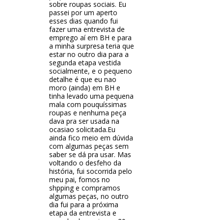
sobre roupas sociais. Eu
passei por um aperto
esses dias quando fui
fazer uma entrevista de
emprego aí em BH e para
a minha surpresa teria que
estar no outro dia para a
segunda etapa vestida
socialmente, e o pequeno
detalhe é que eu nao
moro (ainda) em BH e
tinha levado uma pequena
mala com pouquíssimas
roupas e nenhuma peça
dava pra ser usada na
ocasiao solicitada.Eu
ainda fico meio em dúvida
com algumas peças sem
saber se dá pra usar. Mas
voltando o desfeho da
história, fui socorrida pelo
meu pai, fomos no
shpping e compramos
algumas peças, no outro
dia fui para a próxima
etapa da entrevista e