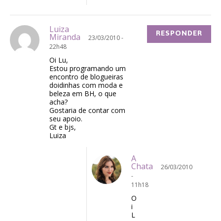
Luiza
RESPONDER
Miranda
23/03/2010 -
22h48
Oi Lu,
Estou programando um
encontro de blogueiras
doidinhas com moda e
beleza em BH, o que
acha?
Gostaria de contar com
seu apoio.
Gt e bjs,
Luiza
A
Chata
26/03/2010
-
11h18
O
i
L