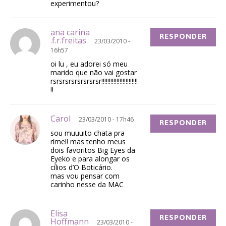
experimentou?
ana carina
RESPONDER
.f.r.freitas
23/03/2010 -
16h57
oi lu , eu adorei só meu
marido que não vai gostar
rsrsrsrsrsrsrsrsr!!!!!!!!!!!!!!!!!!!!!!!!
!!
Carol
23/03/2010 - 17h46
RESPONDER
sou muuuito chata pra
rímel! mas tenho meus
dois favoritos Big Eyes da
Eyeko e para alongar os
cílios d’O Boticário.
mas vou pensar com
carinho nesse da MAC
Elisa
RESPONDER
Hoffmann
23/03/2010 -