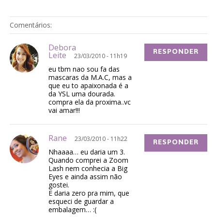
Comentários:
Debora
RESPONDER
Leite
23/03/2010 - 11h19
eu tbm nao sou fa das
mascaras da M.A.C, mas a
que eu to apaixonada é a
da YSL uma dourada.
compra ela da proxima..vc
vai amar!!!
Rane
23/03/2010 - 11h22
RESPONDER
Nhaaaa… eu daria um 3.
Quando comprei a Zoom
Lash nem conhecia a Big
Eyes e ainda assim não
gostei.
E daria zero pra mim, que
esqueci de guardar a
embalagem… :(