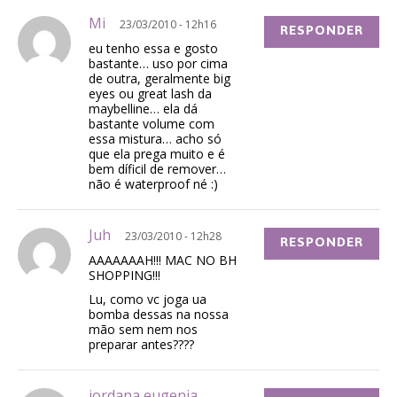
Mi
23/03/2010 - 12h16
RESPONDER
eu tenho essa e gosto
bastante… uso por cima
de outra, geralmente big
eyes ou great lash da
maybelline… ela dá
bastante volume com
essa mistura… acho só
que ela prega muito e é
bem díficil de remover…
não é waterproof né :)
Juh
23/03/2010 - 12h28
RESPONDER
AAAAAAAH!!! MAC NO BH
SHOPPING!!!
Lu, como vc joga ua
bomba dessas na nossa
mão sem nem nos
preparar antes????
jordana eugenia