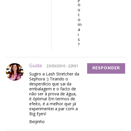
o
u
c
o
m
a
i
s
?
Guida
23/03/2010 - 22h51
RESPONDER
Sugiro a Lash Stretcher da
Sephora :) Tirando o
desperdício que sai da
embalagem e o facto de
não ser à prova de água,
é óptima! Em termos de
efeito, é a melhor que já
experimentei a par com a
Big Eyes!
Beijinho