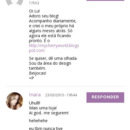
17h53
Oi Lu!
Adoro seu blog!
Acompanho diariamente,
e criei o meu próprio há
alguns meses atrás. Só
agora ele está ficando
pronto. É o
http://mycherryworld.blogs
pot.com
Se quiser, dê uma olhada.
Sou da área do design
também.
Beijocas!
=P
Inara
23/03/2010 - 19h44
RESPONDER
Uhulll!
Mais uma loja!
Ai god.. me segurem!
hehehehe
eu tbm nunca tive