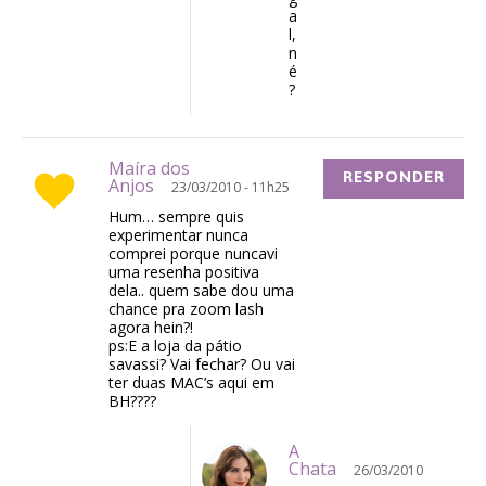
a
l,
n
é
?
Maíra dos
RESPONDER
Anjos
23/03/2010 - 11h25
Hum… sempre quis
experimentar nunca
comprei porque nuncavi
uma resenha positiva
dela.. quem sabe dou uma
chance pra zoom lash
agora hein?!
ps:E a loja da pátio
savassi? Vai fechar? Ou vai
ter duas MAC’s aqui em
BH????
A
Chata
26/03/2010