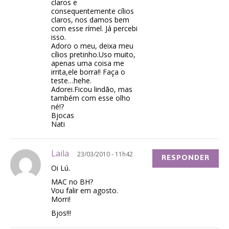
claros e
consequentemente cílios
claros, nos damos bem
com esse rímel. Já percebi
isso.
Adoro o meu, deixa meu
cílios pretinho.Uso muito,
apenas uma coisa me
irrita,ele borra!! Faça o
teste…hehe.
Adorei.Ficou lindão, mas
também com esse olho
né!?
Bjocas
Nati
Laila
23/03/2010 - 11h42
RESPONDER
Oi Lú.
MAC no BH?
Vou falir em agosto.
Morri!
Bjos!!!