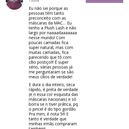
15h04
Eu não sei porque as
pessoas têm tanto
preconceito com as
máscaras da MAC… Eu
tenho a Plush Lash e não
largo por naaaadaaaaaaa
nesse mundo! Com
poucas camadas fica
super natural, mas com
muitas camadas, fica
parecendo que tô com
cílio postiço!!! É super
sério, várias pessoas já
me perguntaram se são
meus cílios de verdade!
E dura o dia inteiro, seca
rápido, é preta de verdade
(e n essa cor esquisita das
máscaras nacionais) e só
borra se n tiver prática, pq
o pincel é do tipo gordão.
Pra mim, é nota 5!!! E
tanto é verdade que
minhas irmãs compraram
também!