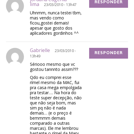
RESPONDER
lima
23/03/2010 - 13h47
Uhnmm, nunca testei tbm,
mas vendo como
ficou,gostei demais!
apesar que gosto dos
aplicadores gordinhos ^^
Gabrielle
23/03/2010 -
RESPONDER
13h49
Sériooo mesmo que vc
gostou tannnto assim???
Qdo eu comprei esse
rímel mesmo da MAC, fui
pra casa mega empolgada
pra testar…. Na hora do
teste super decepção, não
que não seja bom, mas
sim pq não é nada
demais… (e o preço é
bemmmm demais
comparado a outras
marcas). Ele me lembrou
bastante o rímel da Mary