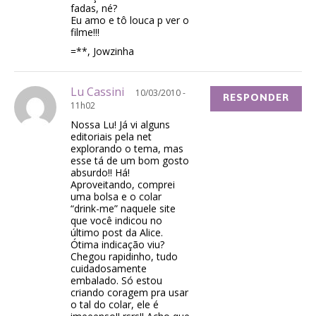
fadas, né?
Eu amo e tô louca p ver o
filme!!!
=**, Jowzinha
Lu Cassini
10/03/2010 -
RESPONDER
11h02
Nossa Lu! Já vi alguns
editoriais pela net
explorando o tema, mas
esse tá de um bom gosto
absurdo!! Há!
Aproveitando, comprei
uma bolsa e o colar
“drink-me” naquele site
que você indicou no
último post da Alice.
Ótima indicação viu?
Chegou rapidinho, tudo
cuidadosamente
embalado. Só estou
criando coragem pra usar
o tal do colar, ele é