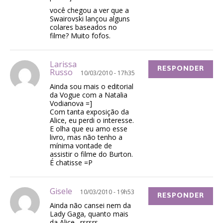
você chegou a ver que a
Swairovski lançou alguns
colares baseados no
filme? Muito fofos.
Larissa
RESPONDER
Russo
10/03/2010 - 17h35
Ainda sou mais o editorial
da Vogue com a Natalia
Vodianova =]
Com tanta exposição da
Alice, eu perdi o interesse.
E olha que eu amo esse
livro, mas não tenho a
mínima vontade de
assistir o filme do Burton.
É chatisse =P
Gisele
10/03/2010 - 19h53
RESPONDER
Ainda não cansei nem da
Lady Gaga, quanto mais
da Alice…rsrsrs