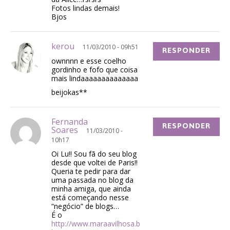
Fotos lindas demais!
Bjos
kerou
11/03/2010 - 09h51
RESPONDER
ownnnn e esse coelho
gordinho e fofo que coisa
mais lindaaaaaaaaaaaaaa
beijokas**
Fernanda
RESPONDER
Soares
11/03/2010 -
10h17
Oi Lu!! Sou fã do seu blog
desde que voltei de Paris!!
Queria te pedir para dar
uma passada no blog da
minha amiga, que ainda
está começando nesse
“negócio” de blogs…
É o
http://www.maraavilhosa.b