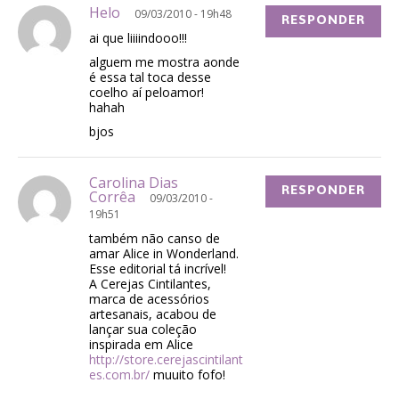
Helo
09/03/2010 - 19h48
RESPONDER
ai que liiiindooo!!!
alguem me mostra aonde
é essa tal toca desse
coelho aí peloamor!
hahah
bjos
Carolina Dias
RESPONDER
Corrêa
09/03/2010 -
19h51
também não canso de
amar Alice in Wonderland.
Esse editorial tá incrível!
A Cerejas Cintilantes,
marca de acessórios
artesanais, acabou de
lançar sua coleção
inspirada em Alice
http://store.cerejascintilant
es.com.br/
muuito fofo!