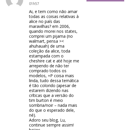
01h57
Ai, e tem como não amar
todas as coisas relativas à
alice no país das
maravilhas? em 2006,
quando morei nos states,
comprei um pijama (no
walmart, pensa ><
ahuhauah) de uma
coleção da alice, toda
estampada com o
cheshire cat e até hoje me
arrependo de não ter
comprado todos os
modelos, =P coisa mais
linda, tudo dessa temática
é tão colorido (apesar de
estarem dizendo nas
críticas que a versão do
tim burton é meio
sombria/noir – nada mais
do que o esperado dele,
né).
Adoro seu blog, Lu,
continue sempre assim!
beijos