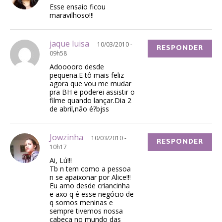
Esse ensaio ficou
maravilhoso!!!
jaque luisa
10/03/2010 -
RESPONDER
09h58
Adooooro desde
pequena.E tô mais feliz
agora que vou me mudar
pra BH e poderei assistir o
filme quando lançar.Dia 2
de abril,não é?bjss
Jowzinha
10/03/2010 -
RESPONDER
10h17
Ai, Lú!!!
Tb n tem como a pessoa
n se apaixonar por Alice!!!
Eu amo desde criancinha
e axo q é esse negócio de
q somos meninas e
sempre tivemos nossa
cabeça no mundo das