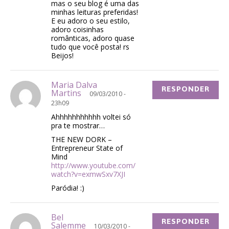
mas o seu blog é uma das
minhas leituras preferidas!
E eu adoro o seu estilo,
adoro coisinhas
românticas, adoro quase
tudo que você posta! rs
Beijos!
Maria Dalva
RESPONDER
Martins
09/03/2010 -
23h09
Ahhhhhhhhhhh voltei só
pra te mostrar…
THE NEW DORK –
Entrepreneur State of
Mind
http://www.youtube.com/
watch?v=exmwSxv7XJI
Paródia! :)
Bel
RESPONDER
Salemme
10/03/2010 -