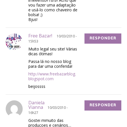
imeeenso!! rsrs!! Acho que
vou fazer uma adaptação
e usá-lo como chaveiro de
bolsa! ;)
Bjus!
Free Bazar!
10/03/2010 -
RESPONDER
15h53
Muito legal seu site! Várias
dicas ótimas!
Passa lá no nosso blog
para dar uma conferida!
http://www.freebazarblog.
blogspot.com
beijossss
Daniela
RESPONDER
Vianna
10/03/2010 -
16h27
Gostei mmuito das
produçoes e cenários…