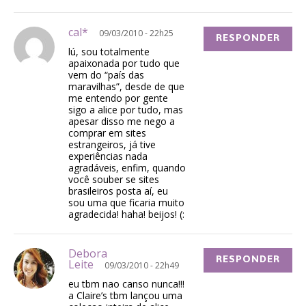
cal*
09/03/2010 - 22h25
RESPONDER
lú, sou totalmente
apaixonada por tudo que
vem do “país das
maravilhas”, desde de que
me entendo por gente
sigo a alice por tudo, mas
apesar disso me nego a
comprar em sites
estrangeiros, já tive
experiências nada
agradáveis, enfim, quando
você souber se sites
brasileiros posta aí, eu
sou uma que ficaria muito
agradecida! haha! beijos! (:
Debora
RESPONDER
Leite
09/03/2010 - 22h49
eu tbm nao canso nunca!!!
a Claire’s tbm lançou uma