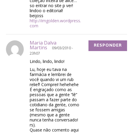
coleçao inteira de alice…
so entrar no site p ver!
lindoo o editorial!
beijoss
http://imgolden.wordpress.
com
Maria Dalva
RESPONDER
Martins
09/03/2010 -
23h07
Lindo, lindo, lindo!
Lu, hoje eu tava na
farmácia e lembrei de
você quando vi um rub
relief! Comprei! hehehehe
É engraçado como as
pessoas que a gente “lê”
passam a fazer parte do
cotidiano da gente, como
se fossem amigas
(mesmo que a gente
nunca tenha conversado!
rs).
Quase não comento aqui