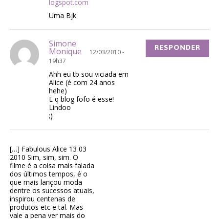
logspot.com
Uma Bjk
Simone
RESPONDER
Monique
12/03/2010 -
19h37
Ahh eu tb sou viciada em
Alice (é com 24 anos
hehe)
E q blog fofo é esse!
Lindoo
;)
[…] Fabulous Alice 13 03
2010 Sim, sim, sim. O
filme é a coisa mais falada
dos últimos tempos, é o
que mais lançou moda
dentre os sucessos atuais,
inspirou centenas de
produtos etc e tal. Mas
vale a pena ver mais do