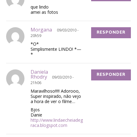
que lindo
amei as fotos
Morgana
09/03/2010 -
RESPONDER
20h59
*O*
Simplismente LINDO! *—
*
Daniela
RESPONDER
Rhodry
09/03/2010 -
21h06
Maravilhoso!!!!! Adorooo,
Super inspirado, não vejo
a hora de ver o filme…
Bjos
Danie
http://www.lindaecheiadeg
raca.blogspot.com