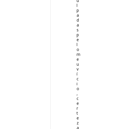
u
l
p
a
d
a
s
p
e
l
o
m
e
u
v
í
c
i
o
,
c
e
r
t
e
z
a