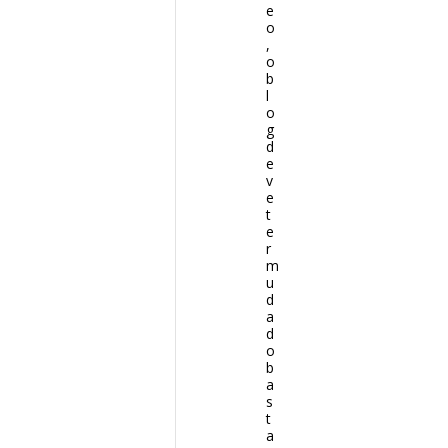
e
o
,
o
b
l
o
g
d
e
v
e
t
e
r
m
u
d
a
d
o
b
a
s
t
a