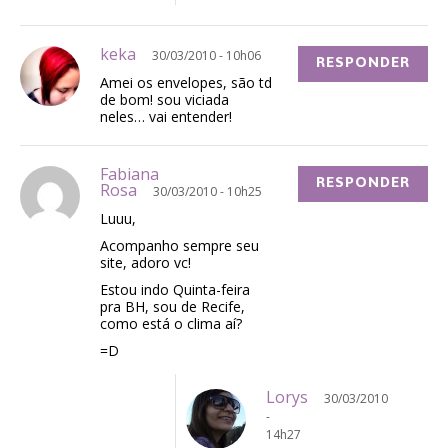
keka
30/03/2010 - 10h06
RESPONDER
Amei os envelopes, são td
de bom! sou viciada
neles… vai entender!
Fabiana
RESPONDER
Rosa
30/03/2010 - 10h25
Luuu,
Acompanho sempre seu
site, adoro vc!
Estou indo Quinta-feira
pra BH, sou de Recife,
como está o clima aí?
=D
Lorys
30/03/2010
-
14h27