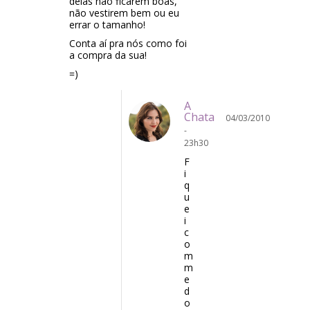
delas não ficarem boas,
não vestirem bem ou eu
errar o tamanho!
Conta aí pra nós como foi
a compra da sua!
=)
A
Chata
04/03/2010
-
23h30
F
i
q
u
e
i
c
o
m
m
e
d
o