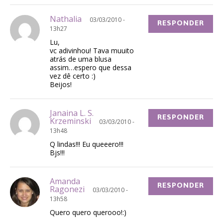
Nathalia
03/03/2010 -
RESPONDER
13h27
Lu,
vc adivinhou! Tava muuito
atrás de uma blusa
assim…espero que dessa
vez dê certo :)
Beijos!
Janaina L. S.
RESPONDER
Krzeminski
03/03/2010 -
13h48
Q lindas!!! Eu queeero!!!
Bjs!!!
Amanda
RESPONDER
Ragonezi
03/03/2010 -
13h58
Quero quero querooo!:)