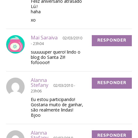
Feliz aniversário atrasado
Lú.!
haha
xo
Mai Saraiva
02/03/2010
RESPONDER
- 23h04
suuuuuper quero! lindo o
blog do Santa Zi!!
fofoooo!!
Alanna
RESPONDER
Stefany
02/03/2010 -
23h06
Eu estou participando!
Gostaria muito de ganhar,
são realmente lindas!
Bjoo
Alanna
RESPONDER
Stefany