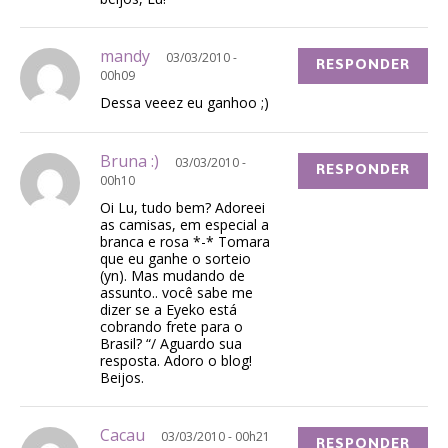
mandy
03/03/2010 -
RESPONDER
00h09
Dessa veeez eu ganhoo ;)
Bruna :)
03/03/2010 -
RESPONDER
00h10
Oi Lu, tudo bem? Adoreei
as camisas, em especial a
branca e rosa *-* Tomara
que eu ganhe o sorteio
(yn). Mas mudando de
assunto.. você sabe me
dizer se a Eyeko está
cobrando frete para o
Brasil? “/ Aguardo sua
resposta. Adoro o blog!
Beijos.
Cacau
03/03/2010 - 00h21
RESPONDER