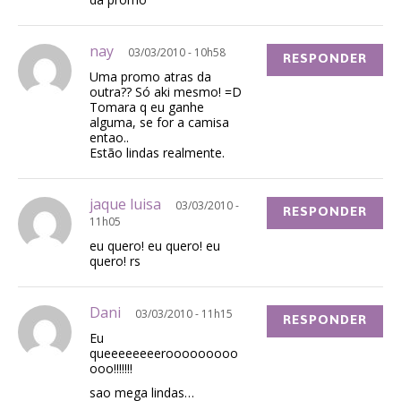
nay
03/03/2010 - 10h58
RESPONDER
Uma promo atras da
outra?? Só aki mesmo! =D
Tomara q eu ganhe
alguma, se for a camisa
entao..
Estão lindas realmente.
jaque luisa
03/03/2010 -
RESPONDER
11h05
eu quero! eu quero! eu
quero! rs
Dani
03/03/2010 - 11h15
RESPONDER
Eu
queeeeeeeerooooooooo
ooo!!!!!!!
sao mega lindas…