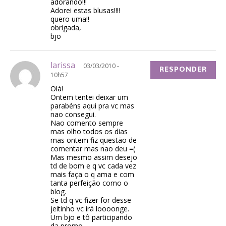
adorando!!!
Adorei estas blusas!!!!
quero uma!!
obrigada,
bjo
larissa
03/03/2010 -
RESPONDER
10h57
Olá!
Ontem tentei deixar um
parabéns aqui pra vc mas
nao consegui.
Nao comento sempre
mas olho todos os dias
mas ontem fiz questão de
comentar mas nao deu =(
Mas mesmo assim desejo
td de bom e q vc cada vez
mais faça o q ama e com
tanta perfeição como o
blog.
Se td q vc fizer for desse
jeitinho vc irá loooonge.
Um bjo e tô participando
da promo