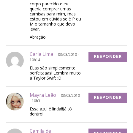
corpo parecido e eu
queria comprar umas
camisas para mim, mas
estou em dúvida se é P ou
M o tamanho que devo
levar.
Abração!
Carla Lima
03/03/2010 -
RESPONDER
10h14
ELas são simplesmente
perfeitaaas! Lembra muito
a Taylor Swift :D
Mayra Leão
03/03/2010
RESPONDER
- 10h31
Essa azul é linda!!Já tô
dentro!
Camila de