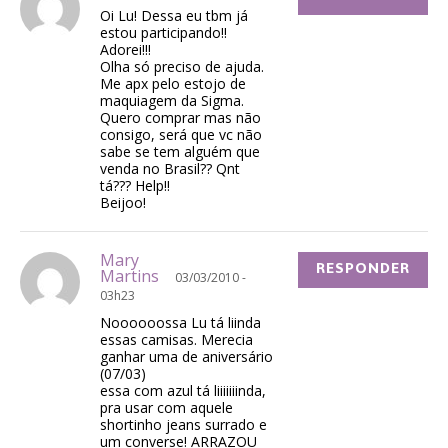
Oi Lu! Dessa eu tbm já
estou participando!!
Adorei!!!
Olha só preciso de ajuda.
Me apx pelo estojo de
maquiagem da Sigma.
Quero comprar mas não
consigo, será que vc não
sabe se tem alguém que
venda no Brasil?? Qnt
tá??? Help!!
Beijoo!
Mary
RESPONDER
Martins
03/03/2010 -
03h23
Noooooossa Lu tá liinda
essas camisas. Merecia
ganhar uma de aniversário
(07/03)
essa com azul tá liiiiiiinda,
pra usar com aquele
shortinho jeans surrado e
um converse! ARRAZOU