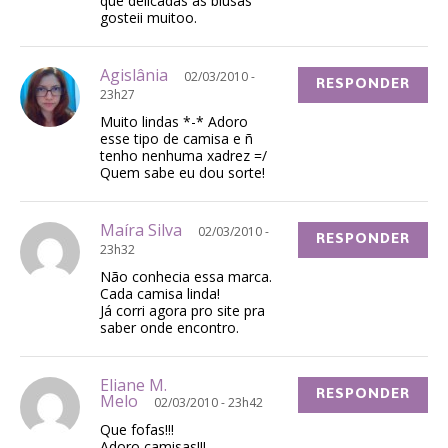
que delicadas as blusas
gosteii muitoo.
Agislânia
02/03/2010 -
RESPONDER
23h27
Muito lindas *-* Adoro
esse tipo de camisa e ñ
tenho nenhuma xadrez =/
Quem sabe eu dou sorte!
Maíra Silva
02/03/2010 -
RESPONDER
23h32
Não conhecia essa marca.
Cada camisa linda!
Já corri agora pro site pra
saber onde encontro.
Eliane M.
RESPONDER
Melo
02/03/2010 - 23h42
Que fofas!!!
Adoro camisas!!!