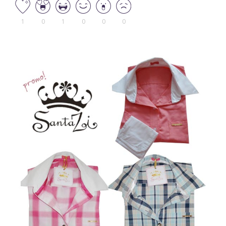
1
0
1
0
0
0