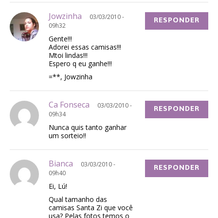
Jowzinha
03/03/2010 -
RESPONDER
09h32
Gente!!!
Adorei essas camisas!!!
Mtoi lindas!!!
Espero q eu ganhe!!!
=**, Jowzinha
Ca Fonseca
03/03/2010 -
RESPONDER
09h34
Nunca quis tanto ganhar
um sorteio!!
Bianca
03/03/2010 -
RESPONDER
09h40
Ei, Lú!
Qual tamanho das
camisas Santa Zi que você
usa? Pelas fotos temos o