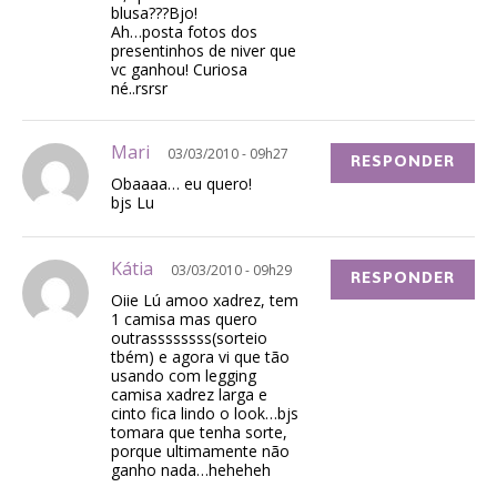
blusa???Bjo!
Ah…posta fotos dos
presentinhos de niver que
vc ganhou! Curiosa
né..rsrsr
Mari
03/03/2010 - 09h27
RESPONDER
Obaaaa… eu quero!
bjs Lu
Kátia
03/03/2010 - 09h29
RESPONDER
Oiie Lú amoo xadrez, tem
1 camisa mas quero
outrassssssss(sorteio
tbém) e agora vi que tão
usando com legging
camisa xadrez larga e
cinto fica lindo o look…bjs
tomara que tenha sorte,
porque ultimamente não
ganho nada…heheheh