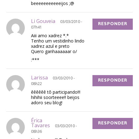
beeeeeeeeeeeijos ;@
Li Gouveia
03/03/2010 -
RESPONDER
07h41
Aiii amo xadrez *.*
Tenho um vestidinho lindo
xadrez azul e preto
Quero ganhaaaaaar o/
:***
Larissa
03/03/2010 -
RESPONDER
08h22
êêêêêê tô participando!!!
hihihii soorteeee!! beijos
adoro seu blog!
Érica
RESPONDER
Tavares
03/03/2010 -
08h36