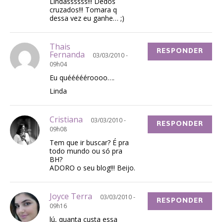
Lindassssss!!! Dedos
cruzados!!! Tomara q
dessa vez eu ganhe… ;)
Thais
RESPONDER
Fernanda
03/03/2010 -
09h04
Eu quéééééroooo….
Linda
Cristiana
03/03/2010 -
RESPONDER
09h08
Tem que ir buscar? É pra
todo mundo ou só pra
BH?
ADORO o seu blog!!! Beijo.
Joyce Terra
03/03/2010 -
RESPONDER
09h16
lú, quanta custa essa