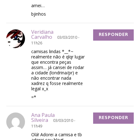
amei…
bjinhos
Veridiana
RESPONDER
Carvalho
03/03/2010 -
11h26
camisas lindas *__*~
realmente não é qlqr lugar
que encontra peças
assim… já cansei de rodar
a cidade (londrina/pr) e
não encontrar nada
xadrez q fosse realmente
legal x_x
=*
Ana Paula
RESPONDER
Silveira
03/03/2010 -
11h49
Olá! Adorei a camisa e tb
adorei seu blog!