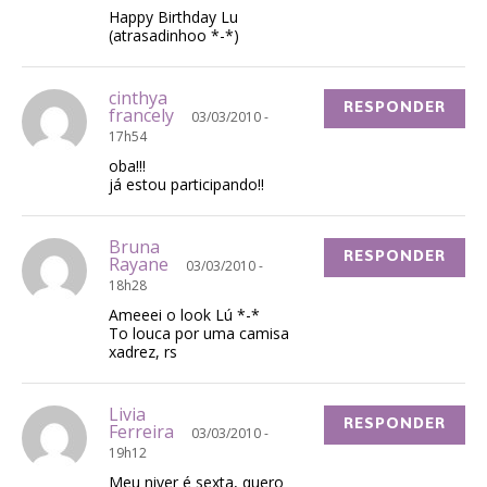
Happy Birthday Lu
(atrasadinhoo *-*)
cinthya
RESPONDER
francely
03/03/2010 -
17h54
oba!!!
já estou participando!!
Bruna
RESPONDER
Rayane
03/03/2010 -
18h28
Ameeei o look Lú *-*
To louca por uma camisa
xadrez, rs
Livia
RESPONDER
Ferreira
03/03/2010 -
19h12
Meu niver é sexta, quero