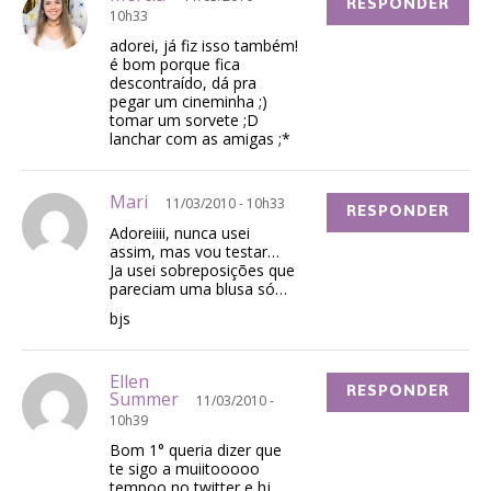
RESPONDER
10h33
adorei, já fiz isso também!
é bom porque fica
descontraído, dá pra
pegar um cineminha ;)
tomar um sorvete ;D
lanchar com as amigas ;*
Mari
11/03/2010 - 10h33
RESPONDER
Adoreiiii, nunca usei
assim, mas vou testar…
Ja usei sobreposições que
pareciam uma blusa só…
bjs
Ellen
RESPONDER
Summer
11/03/2010 -
10h39
Bom 1° queria dizer que
te sigo a muiitooooo
tempoo no twitter e hj