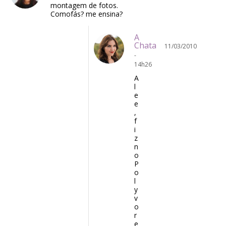
montagem de fotos.
Comofás? me ensina?
A
Chata
11/03/2010
-
14h26
A
l
e
e
,
f
i
z
n
o
P
o
l
y
v
o
r
e