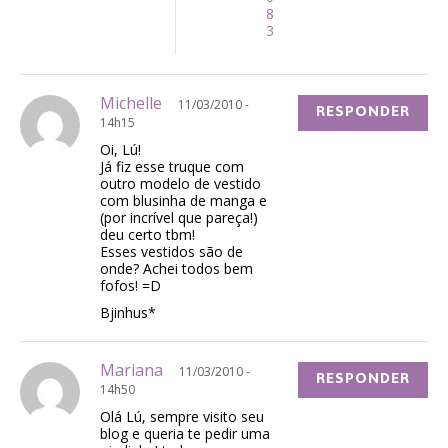
8
3
Michelle
11/03/2010 -
RESPONDER
14h15
Oi, Lú!
Já fiz esse truque com
outro modelo de vestido
com blusinha de manga e
(por incrível que pareça!)
deu certo tbm!
Esses vestidos são de
onde? Achei todos bem
fofos! =D
Bjinhus*
Mariana
11/03/2010 -
RESPONDER
14h50
Olá Lú, sempre visito seu
blog e queria te pedir uma