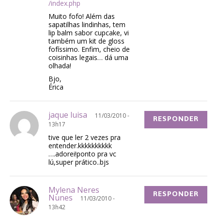
/index.php
Muito fofo! Além das
sapatilhas lindinhas, tem
lip balm sabor cupcake, vi
também um kit de gloss
fofíssimo. Enfim, cheio de
coisinhas legais… dá uma
olhada!
Bjo,
Érica
jaque luisa
11/03/2010 -
RESPONDER
13h17
tive que ler 2 vezes pra
entender.kkkkkkkkkk
….adorei!ponto pra vc
lú,super prático..bjs
Mylena Neres
RESPONDER
Nunes
11/03/2010 -
13h42