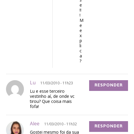
e
!!
!
M
e
e
x
p
li
c
a
?
Lu
11/03/2010 - 11h23
RESPONDER
Lu e esse terceiro
vestinho aí, de onde vc
tirou? Que coisa mais
fofa!
Alee
11/03/2010 - 11h32
RESPONDER
Gostei mesmo foi da sua