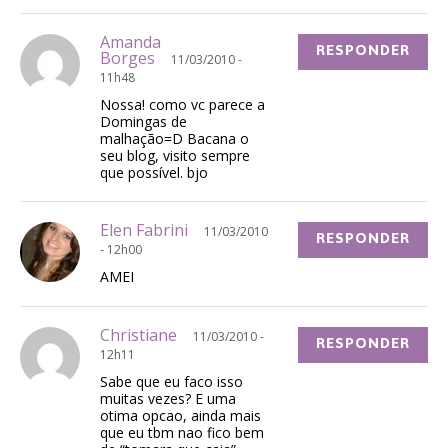
Amanda
RESPONDER
Borges
11/03/2010 -
11h48
Nossa! como vc parece a
Domingas de
malhação=D Bacana o
seu blog, visito sempre
que possível. bjo
Elen Fabrini
11/03/2010
RESPONDER
- 12h00
AMEI
Christiane
11/03/2010 -
RESPONDER
12h11
Sabe que eu faco isso
muitas vezes? E uma
otima opcao, ainda mais
que eu tbm nao fico bem