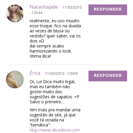
Natashajade
11/03/2010
RESPONDER
- 12h44
realmente, eu uso muuito
esse truque. fico na duvida
as vezes de blusa ou
vestido? quer saber, vai os
dois xD
dai sempre acabo
harmonizando o look.
ótima dica!
Érica
11/03/2010 - 12h59
RESPONDER
Oi, Lu! Dica muito legal,
mas eu também não
gostei muito das
sugestões de sapatos. =P
Salvo o primeiro…
Vim mais pra mandar uma
sugestão de site, já que
você tá viciada na
“temática”:
http://www.alicedisse.com