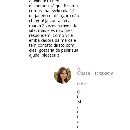
ajudinha! to bem
desperada, já que fiz uma
compra na eyeko dia 14
de janeiro e até agora não
chegou! Já contactei a
marca 2 vezes através do
site, mas eles não mes
respondem! Como vc é
embaixadora da marca e
tem contato direto com
eles, gostaria de pedir sua
ajuda, please!! :)
A
Chata
12/03/2010
-
09h15
O
i
M
a
r
i
a
n