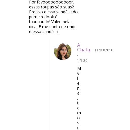
Por favooooooooooor,
essas roupas são suas?
Preciso dessa sandália do
primeiro look é
tuuuuuudo! Valeu pela
dica. E me conta de onde
é essa sandália.
A
Chata
11/03/2010
-
14h26
M
y
l
e
n
a
,
t
e
m
o
s
c