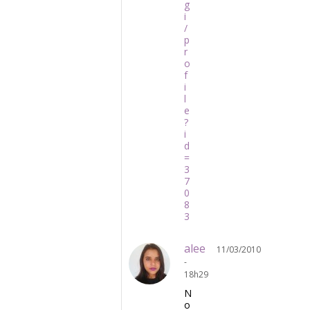
g
i
/
p
r
o
f
i
l
e
?
i
d
=
3
7
0
8
3
alee
11/03/2010
-
18h29
N
o