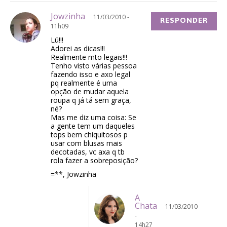
Jowzinha
11/03/2010 -
RESPONDER
11h09
Lú!!!
Adorei as dicas!!!
Realmente mto legais!!!
Tenho visto várias pessoa
fazendo isso e axo legal
pq realmente é uma
opção de mudar aquela
roupa q já tá sem graça,
né?
Mas me diz uma coisa: Se
a gente tem um daqueles
tops bem chiquitosos p
usar com blusas mais
decotadas, vc axa q tb
rola fazer a sobreposição?
=**, Jowzinha
A
Chata
11/03/2010
-
14h27