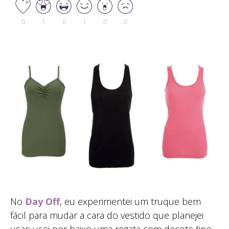
0
1
0
1
0
0
No
Day Off
, eu experimentei um truque bem
fácil para mudar a cara do vestido que planejei
usar: usei por baixo uma regata com decote tipo