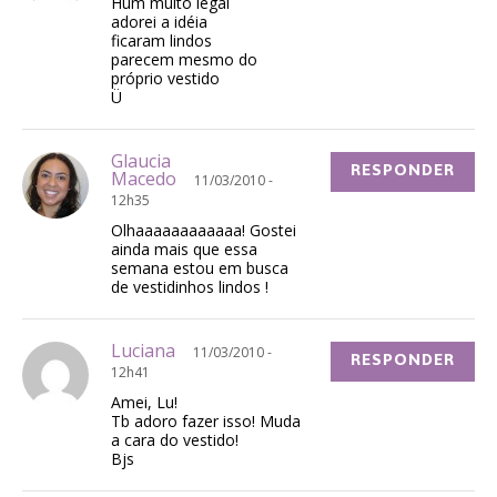
Hum muito legal
adorei a idéia
ficaram lindos
parecem mesmo do
próprio vestido
Ü
Glaucia
RESPONDER
Macedo
11/03/2010 -
12h35
Olhaaaaaaaaaaaa! Gostei
ainda mais que essa
semana estou em busca
de vestidinhos lindos !
Luciana
11/03/2010 -
RESPONDER
12h41
Amei, Lu!
Tb adoro fazer isso! Muda
a cara do vestido!
Bjs