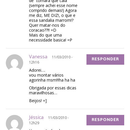
de “tomara que caia”
(sempre achei esse nome
comprido demais!) Agora
me diz, ME DIZ!, o que e
essa sandalia marrom!?
Quer matar-nos do
coracao??!! =D
Mais do que uma
necessidade basica! =P
Vanessa
11/03/2010 -
RESPONDER
12h16
Adorei….
vou montar vários
agorinha msm!!!ha ha ha
Obrigada por essas dicas
maravilhosas…
Beijos! =]
Jéssica
11/03/2010 -
RESPONDER
12h29