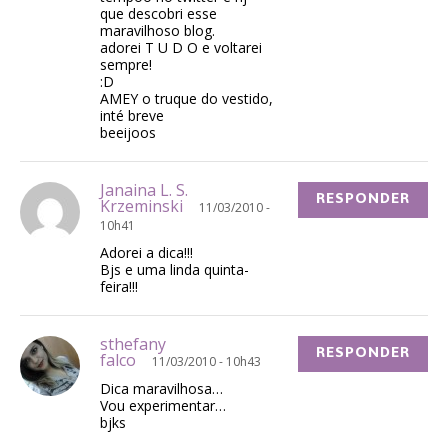
que descobri esse
maravilhoso blog.
adorei T U D O e voltarei
sempre!
:D
AMEY o truque do vestido,
inté breve
beeijoos
Janaina L. S.
RESPONDER
Krzeminski
11/03/2010 -
10h41
Adorei a dica!!!
Bjs e uma linda quinta-
feira!!!
sthefany
RESPONDER
falco
11/03/2010 - 10h43
Dica maravilhosa…
Vou experimentar…
bjks