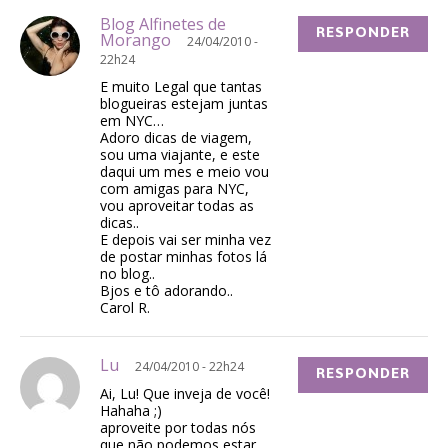
Blog Alfinetes de
RESPONDER
Morango
24/04/2010 -
22h24
E muito Legal que tantas
blogueiras estejam juntas
em NYC…
Adoro dicas de viagem,
sou uma viajante, e este
daqui um mes e meio vou
com amigas para NYC,
vou aproveitar todas as
dicas..
E depois vai ser minha vez
de postar minhas fotos lá
no blog..
Bjos e tô adorando..
Carol R.
Lu
24/04/2010 - 22h24
RESPONDER
Ai, Lu! Que inveja de você!
Hahaha ;)
aproveite por todas nós
que não podemos estar