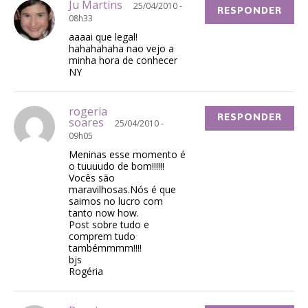
Ju Martins
25/04/2010 -
RESPONDER
08h33
aaaai que legal!
hahahahaha nao vejo a
minha hora de conhecer
NY
rogeria
RESPONDER
soares
25/04/2010 -
09h05
Meninas esse momento é
o tuuuudo de bom!!!!!!
Vocês são
maravilhosas.Nós é que
saimos no lucro com
tanto now how.
Post sobre tudo e
comprem tudo
tambémmmm!!!!
bjs
Rogéria