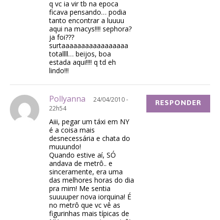
q vc ia vir tb na epoca
ficava pensando… podia
tanto encontrar a luuuu
aqui na macys!!!! sephora?
ja foi???
surtaaaaaaaaaaaaaaaaa
totallll… beijos, boa
estada aqui!!!! q td eh
lindo!!!
Pollyanna
24/04/2010 -
RESPONDER
22h54
Aiii, pegar um táxi em NY
é a coisa mais
desnecessária e chata do
muuundo!
Quando estive aí, SÓ
andava de metrô.. e
sinceramente, era uma
das melhores horas do dia
pra mim! Me sentia
suuuuper nova iorquina! É
no metrô que vc vê as
figurinhas mais típicas de