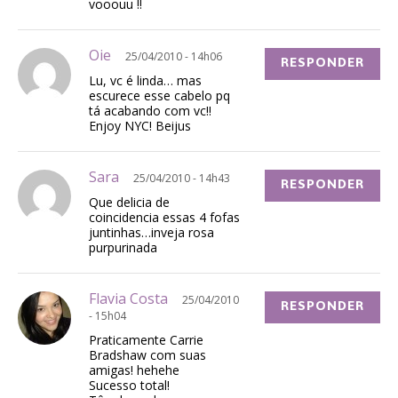
vooouu !!
Oie
25/04/2010 - 14h06
RESPONDER
Lu, vc é linda… mas
escurece esse cabelo pq
tá acabando com vc!!
Enjoy NYC! Beijus
Sara
25/04/2010 - 14h43
RESPONDER
Que delicia de
coincidencia essas 4 fofas
juntinhas…inveja rosa
purpurinada
Flavia Costa
25/04/2010
RESPONDER
- 15h04
Praticamente Carrie
Bradshaw com suas
amigas! hehehe
Sucesso total!