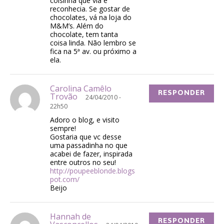
coisinha que via e
reconhecia. Se gostar de
chocolates, vá na loja do
M&M’s. Além do
chocolate, tem tanta
coisa linda. Não lembro se
fica na 5ª av. ou próximo a
ela.
Carolina Camêlo
RESPONDER
Trovão
24/04/2010 -
22h50
Adoro o blog, e visito
sempre!
Gostaria que vc desse
uma passadinha no que
acabei de fazer, inspirada
entre outros no seu!
http://poupeeblonde.blogs
pot.com/
Beijo
Hannah de
RESPONDER