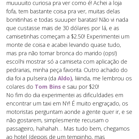
muuuuito curiosa pra ver como é! Achei a loja
fofa, tem bastante coisa pra ver, muitas delas
bonitinhas e todas suuuper baratas! Não vi nada
que custasse mais de 30 dólares por lá, e as
camisetinhas começam a $2.50! Experimentei um
monte de coisa e acabei levando quase tudo,
mas pra não tomar bronca do marido (ops!)
escolhi mostrar só a camiseta com aplicação de
pedrarias, minha peça favorita. Outro achado do
dia foi a pulseira (da
Aldo)
, liiiinda, me lembrou os
colares do
Tom Bins
e saiu por $20!
No fim do dia experimentei as dificuldades em
encontrar um taxi em NY! É muito engraçado, os
motoristas perguntam aonde a gente quer ir, e se
não gostarem, simplesmente recusam o
passageiro, hahahah… Mas tudo bem, chegamos
ao hotel (depois de um tempinho, mas