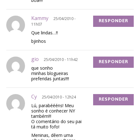
boa!!!!
Kammy
25/04/2010 -
RESPONDER
11h07
Que lindas…!!
bjinhos
gio
25/04/2010 - 11h42
RESPONDER
que sonho
minhas blogueiras
preferidas juntas!!!!
Cy
25/04/2010 - 12h24
RESPONDER
Lú, parabéééns! Meu
sonho é conhecer NY
também!!!
O comentário do seu pai
tá muito fofo!
Meninas, dêem uma