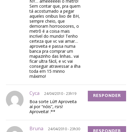
NY… ameeeeeei o metrô!
Sem contar que, pra quem
tá acostumado a pegar
aqueles onibus lixo de BH,
sempre cheio, que
demoram horroooores, o
metrô é a coisa mais
incrível do mundo! Tenho
certeza que vc vai amar…
aproveita e passa numa
banca pra comprar um
mapazinho das linhas.. vai
ficar ultra fácil, e vc vai
conseguir atravessar a ilha
toda em 15 minno
máximo!
Cyca
24/04/2010 - 23h19
RESPONDER
Boa sorte Lú!!! Aproveita
aí por “nóis”, rsrs!
Aproveita! :**
Bruna
24/04/2010 - 23h30
RESPONDER