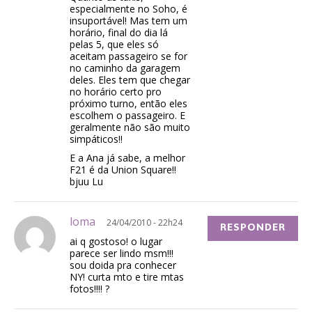
especialmente no Soho, é
insuportável! Mas tem um
horário, final do dia lá
pelas 5, que eles só
aceitam passageiro se for
no caminho da garagem
deles. Eles tem que chegar
no horário certo pro
próximo turno, então eles
escolhem o passageiro. E
geralmente não são muito
simpáticos!!
E a Ana já sabe, a melhor
F21 é da Union Square!!
bjuu Lu
loma
24/04/2010 - 22h24
RESPONDER
ai q gostoso! o lugar
parece ser lindo msm!!!
sou doida pra conhecer
NY! curta mto e tire mtas
fotos!!!! ?