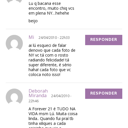
Lu q bacana esse
encontro, muito chiq vcs
em plena NY…hehehe
beijo
Mi
24/04/2010 - 22h33
RESPONDER
ai lú esqueci de falar
denovo que cada foto de
NY vc tá com o rosto
radiando felicidade! tá
super diferente, é sério
haha! cada foto que vc
coloca noto isso!
Deborah
RESPONDER
Miranda
24/04/2010 -
22h46
A Forever 21 é TUDO NA
VIDA msm Lú. Muita coisa
linda.. Quando fui praí tb
tinha xiliques a cada