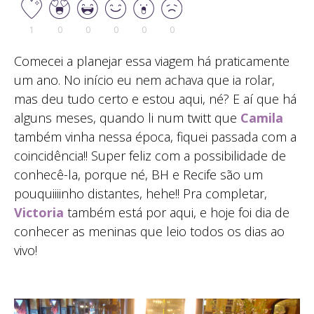
1
0
0
0
0
0
Comecei a planejar essa viagem há praticamente
um ano. No início eu nem achava que ia rolar,
mas deu tudo certo e estou aqui, né? E aí que há
alguns meses, quando li num twitt que
Camila
também vinha nessa época, fiquei passada com a
coincidência!! Super feliz com a possibilidade de
conhecê-la, porque né, BH e Recife são um
pouquiiiinho distantes, hehe!! Pra completar,
Victoria
também está por aqui, e hoje foi dia de
conhecer as meninas que leio todos os dias ao
vivo!