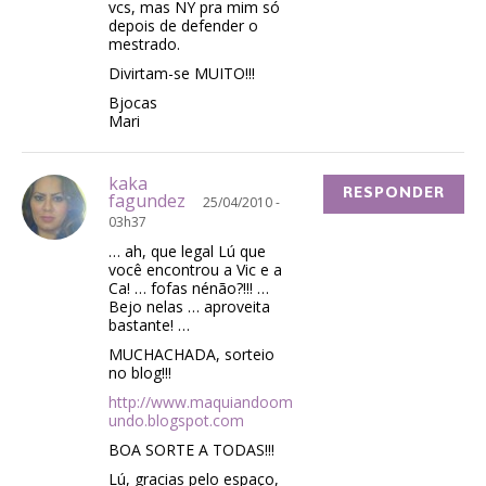
vcs, mas NY pra mim só
depois de defender o
mestrado.
Divirtam-se MUITO!!!
Bjocas
Mari
kaka
RESPONDER
fagundez
25/04/2010 -
03h37
… ah, que legal Lú que
você encontrou a Vic e a
Ca! … fofas nénão?!!! …
Bejo nelas … aproveita
bastante! …
MUCHACHADA, sorteio
no blog!!!
http://www.maquiandoom
undo.blogspot.com
BOA SORTE A TODAS!!!
Lú, gracias pelo espaço,