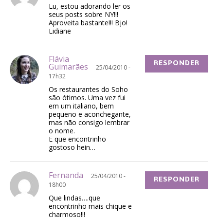
Lu, estou adorando ler os
seus posts sobre NY!!!
Aproveita bastante!!! Bjo!
Lidiane
Flávia
RESPONDER
Guimarães
25/04/2010 -
17h32
Os restaurantes do Soho
são ótimos. Uma vez fui
em um italiano, bem
pequeno e aconchegante,
mas não consigo lembrar
o nome.
E que encontrinho
gostoso hein…
Fernanda
25/04/2010 -
RESPONDER
18h00
Que lindas….que
encontrinho mais chique e
charmoso!!!