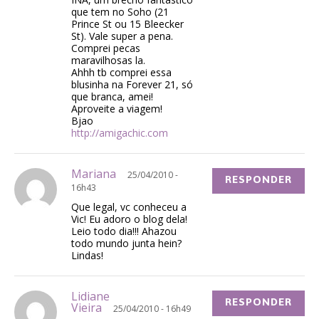
que tem no Soho (21
Prince St ou 15 Bleecker
St). Vale super a pena.
Comprei pecas
maravilhosas la.
Ahhh tb comprei essa
blusinha na Forever 21, só
que branca, amei!
Aproveite a viagem!
Bjao
http://amigachic.com
Mariana
25/04/2010 -
RESPONDER
16h43
Que legal, vc conheceu a
Vic! Eu adoro o blog dela!
Leio todo dia!!! Ahazou
todo mundo junta hein?
Lindas!
Lidiane
RESPONDER
Vieira
25/04/2010 - 16h49