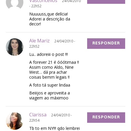
Vasconcellos
24/04/2010
- 22h52
Nuuuuss,que delícia!
Adorei a descrição da
decor!
Ale Mariz
24/04/2010 -
RESPONDER
22h52
Lu.. adoreiii o post !!!
A forever 21 é óóótimaa !!
Assim como Aldo, Nine
West… dá pra achar
coisas bemm legais !!
A foto tá super lindaa
Beiiijos e aproveiita a
viagem ao máximoo
Clarissa
24/04/2010 -
RESPONDER
22h54
Tb to em NY!!! qdo lembrei