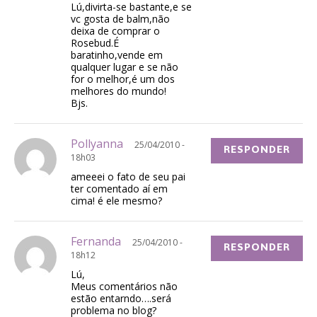
Lú,divirta-se bastante,e se
vc gosta de balm,não
deixa de comprar o
Rosebud.É
baratinho,vende em
qualquer lugar e se não
for o melhor,é um dos
melhores do mundo!
Bjs.
Pollyanna
25/04/2010 -
RESPONDER
18h03
ameeei o fato de seu pai
ter comentado aí em
cima! é ele mesmo?
Fernanda
25/04/2010 -
RESPONDER
18h12
Lú,
Meus comentários não
estão entarndo….será
problema no blog?