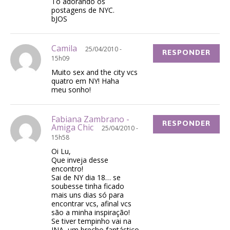
Tô adorando os
postagens de NYC.
bJOS
Camila
25/04/2010 -
RESPONDER
15h09
Muito sex and the city vcs
quatro em NY! Haha
meu sonho!
Fabiana Zambrano -
RESPONDER
Amiga Chic
25/04/2010 -
15h58
Oi Lu,
Que inveja desse
encontro!
Sai de NY dia 18… se
soubesse tinha ficado
mais uns dias só para
encontrar vcs, afinal vcs
são a minha inspiração!
Se tiver tempinho vai na
INA, um brecho fantástico