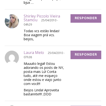
bjux …
Shirley Piccolo Vieira
RESPONDER
Stamou
25/04/2010 -
04h29
Todas vcs estão lindas!
Boa viagem prá vcs.
beijos,
Laura Melo
25/04/2010 -
RESPONDER
07h38
Muuuito legal! Estou
adorando os posts de NY,
posta mais Lú! Conta
tudo, até me esqueço
onde estou e viajo junto
com você!!
Beijos Linda! Aproveita
bastannte!!!! ;DDD