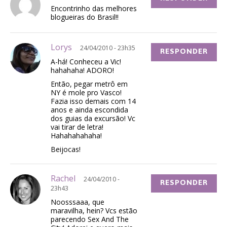
Encontrinho das melhores
blogueiras do Brasil!!
Lorys
24/04/2010 - 23h35
RESPONDER
A-há! Conheceu a Vic!
hahahaha! ADORO!
Então, pegar metrô em
NY é mole pro Vasco!
Fazia isso demais com 14
anos e ainda escondida
dos guias da excursão! Vc
vai tirar de letra!
Hahahahahaha!
Beijocas!
Rachel
24/04/2010 -
RESPONDER
23h43
Noosssaaa, que
maravilha, hein? Vcs estão
parecendo Sex And The