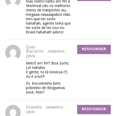
mas metro tanto em NY e
Montreal são os melhores
meios de tranportes viu,
megaaa ráaaaapidos! Não
tem que ter sorte
hahahah, agente tinha que
ter sorte de ter isso no
Brasil hahahah! adoro!
Quel
RESPONDER
Baccarini
24/04/2010 -
22h29
Metrô em NY? Boa Sorte,
Lú! Hahaha
E gente, tu tá loirassa (?)
ou é a luz?!
Ps. Encontrinho bem
pobrinho de Blogueiras
esse, hein?
Grasiela
24/04/2010 -
RESPONDER
22h31