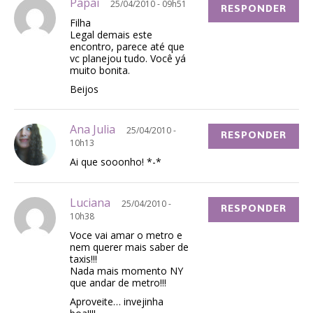
Papai
25/04/2010 - 09h51
RESPONDER
Filha
Legal demais este
encontro, parece até que
vc planejou tudo. Você yá
muito bonita.
Beijos
Ana Julia
25/04/2010 -
RESPONDER
10h13
Ai que sooonho! *-*
Luciana
25/04/2010 -
RESPONDER
10h38
Voce vai amar o metro e
nem querer mais saber de
taxis!!!
Nada mais momento NY
que andar de metro!!!
Aproveite… invejinha