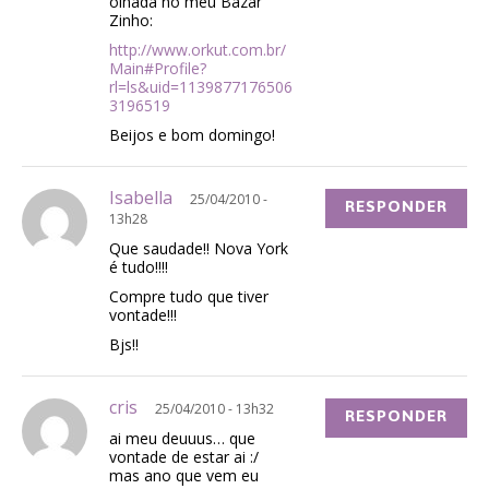
olhada no meu Bazar
Zinho:
http://www.orkut.com.br/
Main#Profile?
rl=ls&uid=1139877176506
3196519
Beijos e bom domingo!
Isabella
25/04/2010 -
RESPONDER
13h28
Que saudade!! Nova York
é tudo!!!!
Compre tudo que tiver
vontade!!!
Bjs!!
cris
25/04/2010 - 13h32
RESPONDER
ai meu deuuus… que
vontade de estar ai :/
mas ano que vem eu