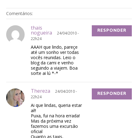
Comentários:
thais
RESPONDER
nogueira
24/04/2010 -
22h24
AAAH que lindo, pareçe
até um sonho ver todas
vocês reunidas. Leio o
blog da cami e venho
seguindo a viajem. Boa
sorte ai lú *-*
Thereza
24/04/2010 -
RESPONDER
22h24
Ai que lindas, queria estar
aí!!
Puxa, fui na hora errada!
Mas da próxima vez
fazemos uma excursão
oficial
Quanto as taxis,