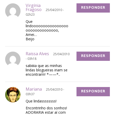
Virgínia
RESPONDER
Fragoso
25/04/2010 -
02h23
Que
lindoooooooooooooooo
oooooooooooooo,
Amei…
Beijo
Raissa Alves
25/04/2010
RESPONDER
- 03h18
sabiiiia que as minhas
lindas blogueiras iriam se
encontrarrrr *——*..
Mariana
25/04/2010 -
RESPONDER
03h37
Que lindassssssss!
Encontrinho dos sonhos!
ADORARIA estar aí com