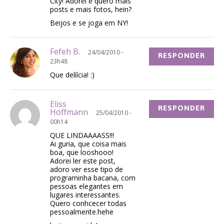
City! Adorei e quero mais
posts e mais fotos, hein?
Beijos e se joga em NY!
Fefeh B.
24/04/2010 -
RESPONDER
23h48
Que delíícia! :)
Eliss
RESPONDER
Hoffmann
25/04/2010 -
00h14
QUE LINDAAAASS!!!
Ai guria, que coisa mais
boa, que looshooo!
Adorei ler este post,
adoro ver esse tipo de
programinha bacana, com
pessoas elegantes em
lugares interessantes.
Quero conhcecer todas
pessoalmente.hehe