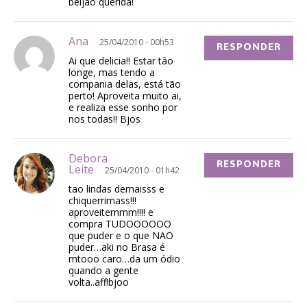
beijao querida!
Ana
25/04/2010 - 00h53
RESPONDER
Ai que delicia!! Estar tão
longe, mas tendo a
compania delas, está tão
perto! Aproveita muito ai,
e realiza esse sonho por
nos todas!! Bjos
Debora
RESPONDER
Leite
25/04/2010 - 01h42
tao lindas demaisss e
chiquerrimass!!!
aproveitemmm!!!! e
compra TUDOOOOOO
que puder e o que NAO
puder…aki no Brasa é
mtooo caro…da um ódio
quando a gente
volta..aff!bjoo