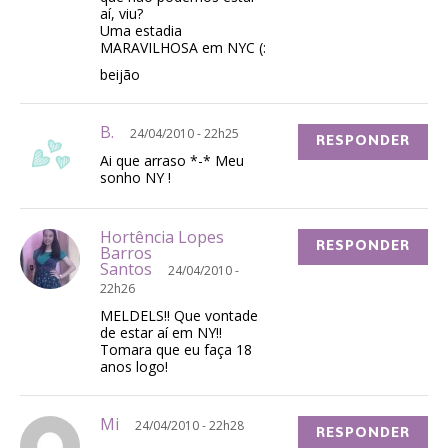
aí, viu?
Uma estadia
MARAVILHOSA em NYC (:
beijão
B.
24/04/2010 - 22h25
RESPONDER
Ai que arraso *-* Meu
sonho NY !
Hortência Lopes
RESPONDER
Barros
Santos
24/04/2010 -
22h26
MELDELS!! Que vontade
de estar aí em NY!!
Tomara que eu faça 18
anos logo!
Mi
24/04/2010 - 22h28
RESPONDER