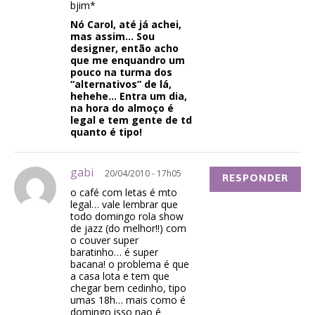
bjim*
Nó Carol, até já achei,
mas assim… Sou
designer, então acho
que me enquandro um
pouco na turma dos
“alternativos” de lá,
hehehe… Entra um dia,
na hora do almoço é
legal e tem gente de td
quanto é tipo!
gabi
20/04/2010 - 17h05
RESPONDER
o café com letas é mto
legal… vale lembrar que
todo domingo rola show
de jazz (do melhor!!) com
o couver super
baratinho… é super
bacana! o problema é que
a casa lota e tem que
chegar bem cedinho, tipo
umas 18h… mais como é
domingo isso nao é