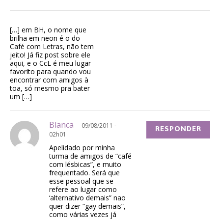
[…] em BH, o nome que
brilha em neon é o do
Café com Letras, não tem
jeito! Já fiz post sobre ele
aqui, e o CcL é meu lugar
favorito para quando vou
encontrar com amigos à
toa, só mesmo pra bater
um […]
Blanca
09/08/2011 -
RESPONDER
02h01
Apelidado por minha
turma de amigos de “café
com lésbicas”, e muito
frequentado. Será que
esse pessoal que se
refere ao lugar como
‘alternativo demais” nao
quer dizer “gay demais”,
como várias vezes já