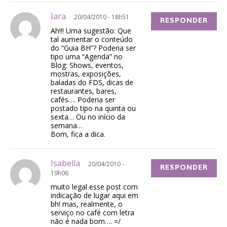
Iara
20/04/2010 - 18h51
RESPONDER
Ah!!! Uma sugestão: Que
tal aumentar o conteúdo
do “Guia BH”? Poderia ser
tipo uma “Agenda” no
Blog: Shows, eventos,
mostras, exposições,
baladas do FDS, dicas de
restaurantes, bares,
cafés…. Poderia ser
postado tipo na quinta ou
sexta… Ou no início da
semana…
Bom, fica a dica.
Isabella
20/04/2010 -
RESPONDER
19h06
muito legal esse post com
indicação de lugar aqui em
bh! mas, realmente, o
serviço no café com letra
não é nada bom…. =/