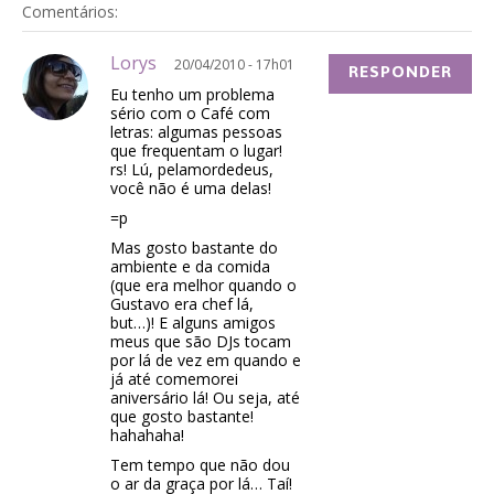
Comentários:
Lorys
20/04/2010 - 17h01
RESPONDER
Eu tenho um problema
sério com o Café com
letras: algumas pessoas
que frequentam o lugar!
rs! Lú, pelamordedeus,
você não é uma delas!
=p
Mas gosto bastante do
ambiente e da comida
(que era melhor quando o
Gustavo era chef lá,
but…)! E alguns amigos
meus que são DJs tocam
por lá de vez em quando e
já até comemorei
aniversário lá! Ou seja, até
que gosto bastante!
hahahaha!
Tem tempo que não dou
o ar da graça por lá… Taí!