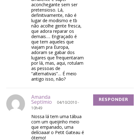
aconchegante sem ser
pretensioso. Lá,
definitivamente, não é
lugar de modismo e tb
não acolhe gente fresca,
que adora reparar os
demais…. Engraçado é
que tem aqueles que
viajam pra Europa,
adoram se gabar dos
lugares que frequentaram
por lá, mas, aqui, rotulam
as pessoas de
“alternativas”… É meio
antigo isso, não?
Amanda
RESPONDER
Septímio
04/10/2010 -
10h49
Nossa lá tem uma tábua
com um queijinho meio
que empanado, uma
delíciaaa! o Petit Gateau é
ótemo!