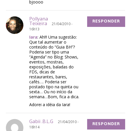
bjoooo
Pollyana
RESPONDER
Teixeira
21/04/2010 -
16h13
Iara
: Ah!!! Uma sugestão:
Que tal aumentar o
conteúdo do “Guia BH”?
Poderia ser tipo uma
“Agenda” no Blog: Shows,
eventos, mostras,
exposições, baladas do
FDS, dicas de
restaurantes, bares,
cafés…. Poderia ser
postado tipo na quinta ou
sexta… Ou no início da
semana…Bom, fica a dica.
Adorei a idéia da Iara!
Gabii .B.L.G
21/04/2010 -
RESPONDER
18h14