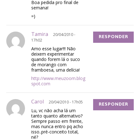
Boa pedida pro final de
semana!
=)
Tamira
20/04/2010 -
RESPONDER
17h02
Amo esse lugar!!! Não
deixem experimentar
quando forem lá o suco
de morango com
framboesa, uma delícia!
http://www.meuzoom.blog
spot.com
Carol
20/04/2010 - 17h05
RESPONDER
Lu, vc não acha lá um
tanto quanto alternativo?
Sempre passo em frente,
mas nunca entro pq acho
isso..pré-conceito total,
né?