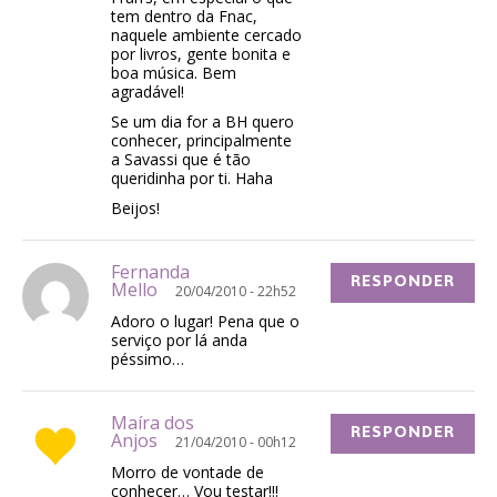
tem dentro da Fnac,
naquele ambiente cercado
por livros, gente bonita e
boa música. Bem
agradável!
Se um dia for a BH quero
conhecer, principalmente
a Savassi que é tão
queridinha por ti. Haha
Beijos!
Fernanda
RESPONDER
Mello
20/04/2010 - 22h52
Adoro o lugar! Pena que o
serviço por lá anda
péssimo…
Maíra dos
RESPONDER
Anjos
21/04/2010 - 00h12
Morro de vontade de
conhecer… Vou testar!!!