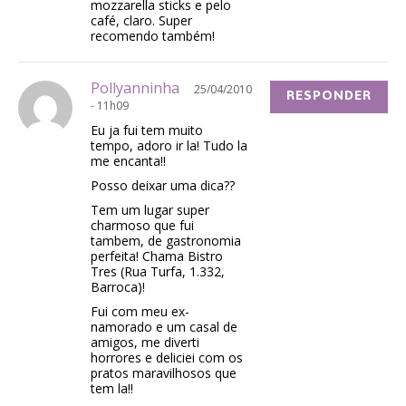
mozzarella sticks e pelo
café, claro. Super
recomendo também!
Pollyanninha
25/04/2010
RESPONDER
- 11h09
Eu ja fui tem muito
tempo, adoro ir la! Tudo la
me encanta!!
Posso deixar uma dica??
Tem um lugar super
charmoso que fui
tambem, de gastronomia
perfeita! Chama Bistro
Tres (Rua Turfa, 1.332,
Barroca)!
Fui com meu ex-
namorado e um casal de
amigos, me diverti
horrores e deliciei com os
pratos maravilhosos que
tem la!!