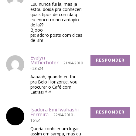
Luu nunca fui la, mas ja
estou doida pra conhecer!
quais tipos de comida q
eu enocntro no cardapio
de la??
Bjooo
ps: adoro posts com dicas
de Bh!
Evelyn
RESPONDER
Mitherhofer
21/04/2010
- 23h24
Aaaaah, quando eu for
pra Belo Horizonte, vou
procurar o Café com
Letras! *-*
Isadora Emi Iwahashi
RESPONDER
Ferreira
22/04/2010 -
16h51
Queria conhcer um lugar
assim em sampa, mas eu