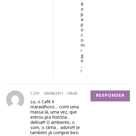
d
o
p
a
p
o
c
o
m
i
g
o
..
!
Lize
09/08/2011 - 16h45
RESPONDER
Lu, o Café é
maravilhoso… comi uma
massa lá, uma vez, que
entrou pra história…
delícia!!! O ambiente, o
som, o clima… adoro!!! (e
também já comprei livro