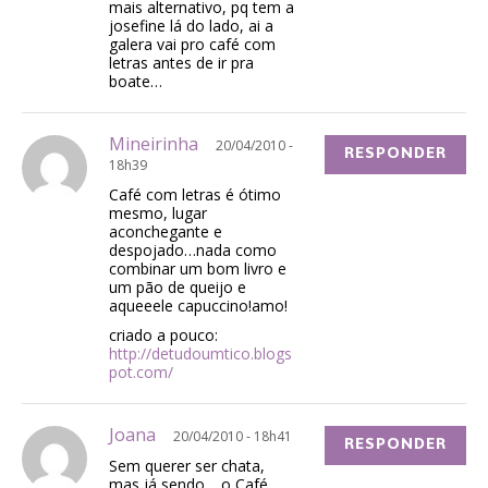
mais alternativo, pq tem a
josefine lá do lado, ai a
galera vai pro café com
letras antes de ir pra
boate…
Mineirinha
20/04/2010 -
RESPONDER
18h39
Café com letras é ótimo
mesmo, lugar
aconchegante e
despojado…nada como
combinar um bom livro e
um pão de queijo e
aqueeele capuccino!amo!
criado a pouco:
http://detudoumtico.blogs
pot.com/
Joana
20/04/2010 - 18h41
RESPONDER
Sem querer ser chata,
mas já sendo… o Café