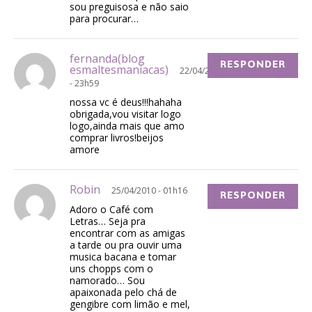
sou preguisosa e não saio
para procurar…
fernanda(blog
RESPONDER
esmaltesmaniacas)
22/04/2010
- 23h59
nossa vc é deus!!!hahaha
obrigada,vou visitar logo
logo,ainda mais que amo
comprar livros!beijos
amore
Robin
25/04/2010 - 01h16
RESPONDER
Adoro o Café com
Letras… Seja pra
encontrar com as amigas
a tarde ou pra ouvir uma
musica bacana e tomar
uns chopps com o
namorado… Sou
apaixonada pelo chá de
gengibre com limão e mel,