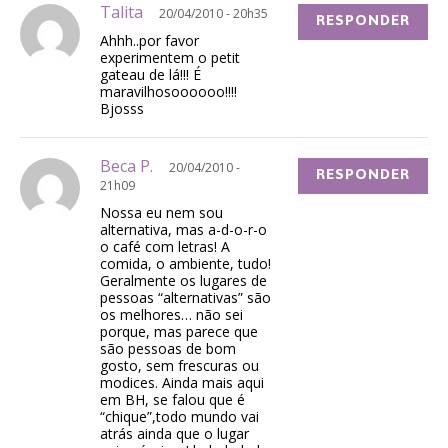
Talita
20/04/2010 - 20h35
RESPONDER
Ahhh..por favor
experimentem o petit
gateau de lá!!! É
maravilhosoooooo!!!!
Bjosss
Beca P.
20/04/2010 -
RESPONDER
21h09
Nossa eu nem sou
alternativa, mas a-d-o-r-o
o café com letras! A
comida, o ambiente, tudo!
Geralmente os lugares de
pessoas “alternativas” são
os melhores… não sei
porque, mas parece que
são pessoas de bom
gosto, sem frescuras ou
modices. Ainda mais aqui
em BH, se falou que é
“chique”,todo mundo vai
atrás ainda que o lugar