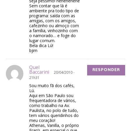
seja péssimo! hehehehehe
Sem contar que lá é
ambiente pra todo tipo de
programa: saída com as
amigas, com os amigos,
cafezinho ou almoço com
a família, vinhozinho com
o namorado… e foge do
lugar comum.
Bela dica Lú!
bjim
Quel
RESPONDER
Baccarini
20/04/2010 -
21h31
Sou muito fã dos cafés,
Lú.
Aqui em São Paulo sou
frequentadora de vários,
como trabalho na Av.
Paulista, no polo de tudo,
tem vários queridinhos do
meu coração!
Athenas, Vanilla, o próprio
Fran’s, em especial o que