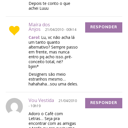
Depois te conto o que
achei Luuu
Maíra dos
RESPONDER
Anjos
21/04/2010 - 00h14
Carol
: Lu, vc não acha lá
um tanto quanto
alternativo? Sempre passo
em frente, mas nunca
entro pq acho isso..pré-
conceito total, né?
bjim*
Designers são meio
estranhos mesmo…
hahahaha…sou uma deles.
Vou Vestida
21/04/2010
RESPONDER
- 10h19
Adoro o Café com
Letras… Seja pra
encontrar com as amigas