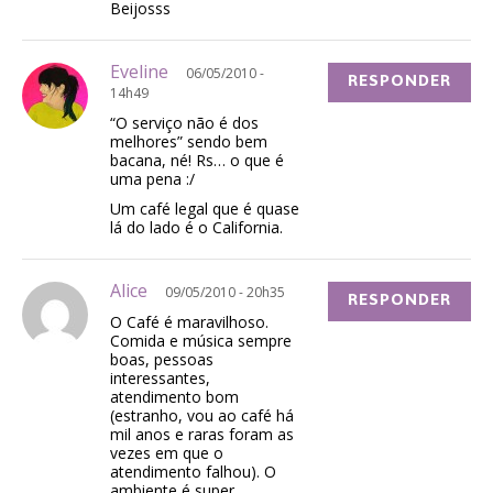
Beijosss
Eveline
06/05/2010 -
RESPONDER
14h49
“O serviço não é dos
melhores” sendo bem
bacana, né! Rs… o que é
uma pena :/
Um café legal que é quase
lá do lado é o California.
Alice
09/05/2010 - 20h35
RESPONDER
O Café é maravilhoso.
Comida e música sempre
boas, pessoas
interessantes,
atendimento bom
(estranho, vou ao café há
mil anos e raras foram as
vezes em que o
atendimento falhou). O
ambiente é super