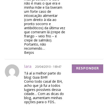
não é mais o que era e
minha mãe e tia tiveram
um forte caso de
intoxicação alimentar
(com direito à ida ao
pronto socorro e
antibióticos) da última vez
que comeram lá (crepe de
frango – veio frio – e
crepe de salmão).
Portanto, não
recomendo…
Beijos
Iara
20/04/2010 - 18h47
RESPONDER
Tá aí a melhor parte do
blog: Guia BH!!!
Como todo casal de BH,
acho que já fui a todos
lugares possíveis dessa
cidade… Com as dicas do
blog, aumentam minhas
opções para o FDS..