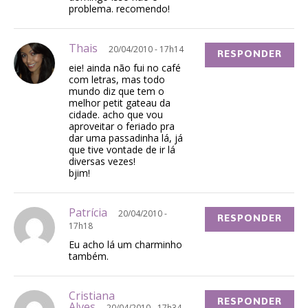
problema. recomendo!
Thais
20/04/2010 - 17h14
RESPONDER
eie! ainda não fui no café
com letras, mas todo
mundo diz que tem o
melhor petit gateau da
cidade. acho que vou
aproveitar o feriado pra
dar uma passadinha lá, já
que tive vontade de ir lá
diversas vezes!
bjim!
Patrícia
20/04/2010 -
RESPONDER
17h18
Eu acho lá um charminho
também.
Cristiana
RESPONDER
Alves
20/04/2010 - 17h34