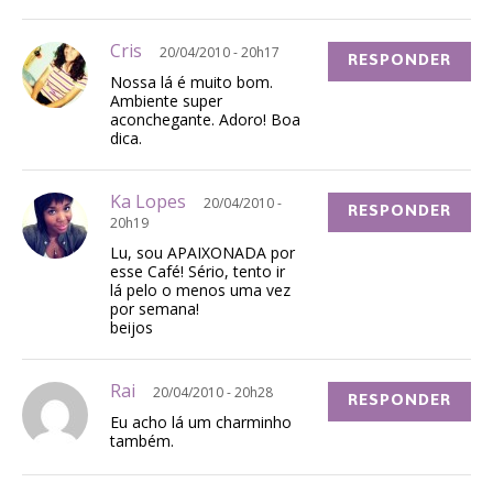
Cris
20/04/2010 - 20h17
RESPONDER
Nossa lá é muito bom.
Ambiente super
aconchegante. Adoro! Boa
dica.
Ka Lopes
20/04/2010 -
RESPONDER
20h19
Lu, sou APAIXONADA por
esse Café! Sério, tento ir
lá pelo o menos uma vez
por semana!
beijos
Rai
20/04/2010 - 20h28
RESPONDER
Eu acho lá um charminho
também.