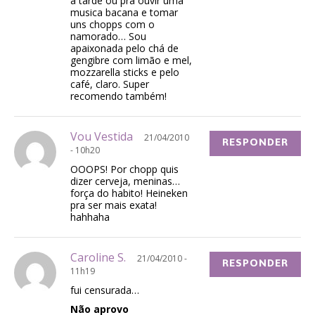
a tarde ou pra ouvir uma
musica bacana e tomar
uns chopps com o
namorado… Sou
apaixonada pelo chá de
gengibre com limão e mel,
mozzarella sticks e pelo
café, claro. Super
recomendo também!
Vou Vestida
21/04/2010
RESPONDER
- 10h20
OOOPS! Por chopp quis
dizer cerveja, meninas…
força do habito! Heineken
pra ser mais exata!
hahhaha
Caroline S.
21/04/2010 -
RESPONDER
11h19
fui censurada…
Não aprovo