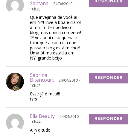
RESPONDER
Santana
24/04/2010 -
10h38
Que invejinha de você aí
em NY! Inveja boa é claro!
a muiiito tempo leio o
blog,mas nunca comentei!
1ª vez aqui e só queria te
falar que a cada dia que
passa o blog está melhor!
Uma ótima estadia em
NY! grande beijo
Sabrina
RESPONDER
Bitencourt
24/04/2010 -
10h42
Esse já é meu!!!
rsrs
Ella Beauty
24/04/2010 -
RESPONDER
10h44
Aiin q tudo!