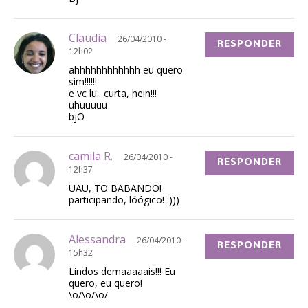
Claudia
26/04/2010 -
RESPONDER
12h02
ahhhhhhhhhhhh eu quero
sim!!!!!!
e vc lu.. curta, hein!!!
uhuuuuu
bjO
camila R.
26/04/2010 -
RESPONDER
12h37
UAU, TO BABANDO!
participando, lóógico! :)))
Alessandra
26/04/2010 -
RESPONDER
15h32
Lindos demaaaaais!!! Eu
quero, eu quero!
\o/\o/\o/