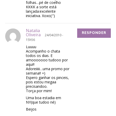
folhas…pé de coelho
KKKK a sorte está
lançada:excelente
iniciativa. Xoxo(:”)
Natalia
RESPONDER
Oliveira
24/04/2010 -
15h56
Luuuu
Acompanho o chata
todos os dias. E
amooooooo tudooo por
aqui!!
Adoreiiiii…uma promo por
semana!! =)
Espero ganhar os pinceis,
pois estou megaa
precisandoo.
Torça por mim!
Uma boa estadia em
NY(que tudoo né)
Beijos