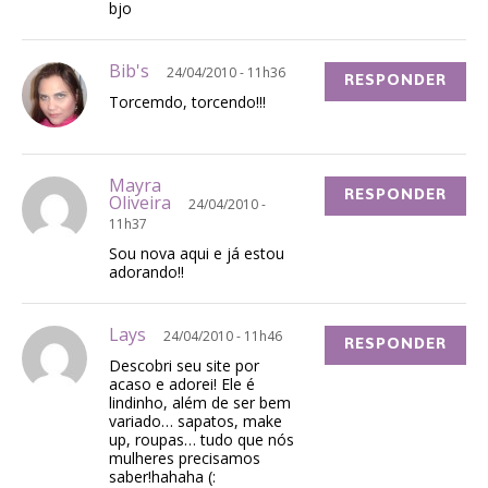
bjo
Bib's
24/04/2010 - 11h36
RESPONDER
Torcemdo, torcendo!!!
Mayra
RESPONDER
Oliveira
24/04/2010 -
11h37
Sou nova aqui e já estou
adorando!!
Lays
24/04/2010 - 11h46
RESPONDER
Descobri seu site por
acaso e adorei! Ele é
lindinho, além de ser bem
variado… sapatos, make
up, roupas… tudo que nós
mulheres precisamos
saber!hahaha (: