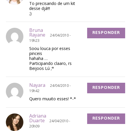
To precisando de um kit
desse djá!!!
;)
Bruna
RESPONDER
Rayane
24/04/2010 -
19h23
Soou louca por esses
pinceis
hahaha …
Participando claaro, rs
Beijoos Lú ;*
Nayara
24/04/2010 -
RESPONDER
19h42
Quero muuito esses! *-*
Adriana
RESPONDER
Duarte
24/04/2010 -
20h09