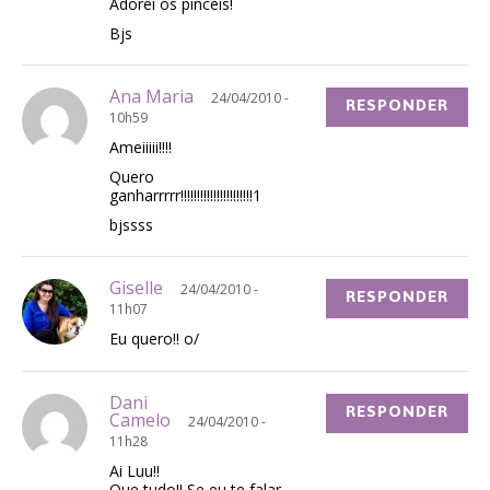
Adorei os pincéis!
Bjs
Ana Maria
24/04/2010 -
RESPONDER
10h59
Ameiiiii!!!!
Quero
ganharrrrr!!!!!!!!!!!!!!!!!!!!!!1
bjssss
Giselle
24/04/2010 -
RESPONDER
11h07
Eu quero!! o/
Dani
RESPONDER
Camelo
24/04/2010 -
11h28
Ai Luu!!
Que tudo!! Se eu te falar