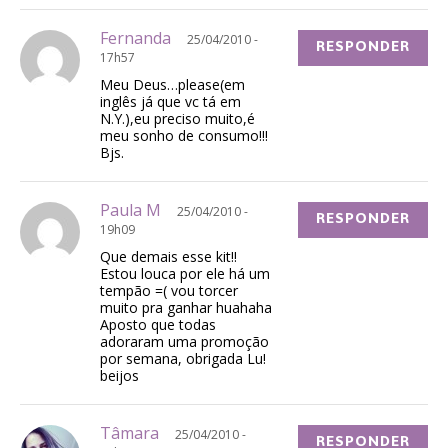
Fernanda
25/04/2010 -
RESPONDER
17h57
Meu Deus…please(em
inglês já que vc tá em
N.Y.),eu preciso muito,é
meu sonho de consumo!!!
Bjs.
Paula M
25/04/2010 -
RESPONDER
19h09
Que demais esse kit!!
Estou louca por ele há um
tempão =( vou torcer
muito pra ganhar huahaha
Aposto que todas
adoraram uma promoção
por semana, obrigada Lu!
beijos
Tâmara
25/04/2010 -
RESPONDER