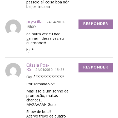
passeio aí! coisa boa né?!
beijos lindaaa
pryscilla
24/04/2010 -
RESPONDER
15h09
da outra vez eu nao
ganhei… dessa vez eu
queroooo!!!
bju*
Cássia Poa-
RESPONDER
RS
24/04/2010 - 15h38
Oquê??????????????????
Por semana?????
Mas isso é um sonho de
promoção, muitas
chances..
MAZAAAAH Guria!
Show de bola!!
Acervo trevo de quatro