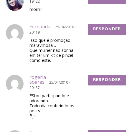
19h22
morri!!!
Fernanda
25/04/2010 -
RESPONDER
20h19
Isso que é promoção
maravilhosa…
Que mulher nao sonha
em ter um kit de pincel
como este.
rogeria
RESPONDER
soares
25/04/2010 -
20h57
EStou participando e
adorando….
Todo dia conferindo os
posts.
Bjs