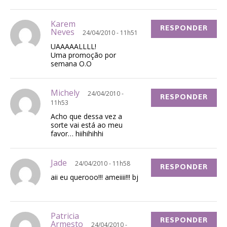
Karem
RESPONDER
Neves
24/04/2010 - 11h51
UAAAAALLLL!
Uma promoção por
semana O.O
Michely
24/04/2010 -
RESPONDER
11h53
Acho que dessa vez a
sorte vai está ao meu
favor… hiihihihhi
Jade
24/04/2010 - 11h58
RESPONDER
aii eu querooo!!! ameiiii!!! bj
Patricia
RESPONDER
Armesto
24/04/2010 -