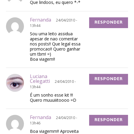
Que lindoos, eu quero *-*
Fernanda
24/04/2010 -
RESPONDER
13h44
Sou uma leito assidua
apesar de nao comentar
nos posts!! Que legal essa
promocao!! Quero ganhar
um tbm! =)
Boa viagem!!
Luciana
RESPONDER
Celegatti
24/04/2010 -
13h44
É um sonho esse kit !!!
Quero muuuiiitoooo =D
Fernanda
24/04/2010 -
RESPONDER
13h46
Boa viagemm!! Aproveita