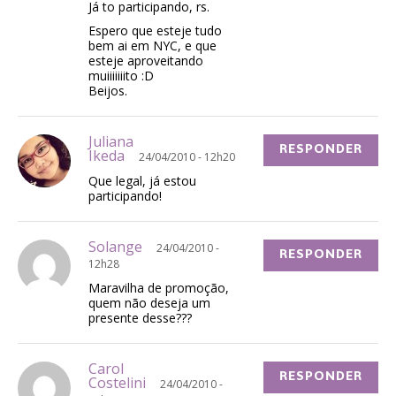
Já to participando, rs.
Espero que esteje tudo
bem ai em NYC, e que
esteje aproveitando
muiiiiiiito :D
Beijos.
Juliana
RESPONDER
Ikeda
24/04/2010 - 12h20
Que legal, já estou
participando!
Solange
24/04/2010 -
RESPONDER
12h28
Maravilha de promoção,
quem não deseja um
presente desse???
Carol
RESPONDER
Costelini
24/04/2010 -