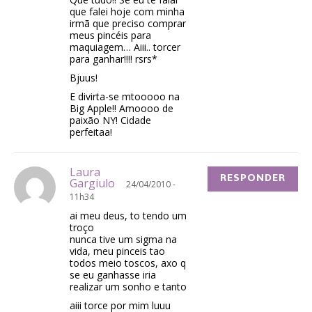
que falei hoje com minha
irmã que preciso comprar
meus pincéis para
maquiagem… Aiii.. torcer
para ganhar!!!! rsrs*
Bjuus!
E divirta-se mtooooo na
Big Apple!! Amoooo de
paixão NY! Cidade
perfeitaa!
Laura
RESPONDER
Gargiulo
24/04/2010 -
11h34
ai meu deus, to tendo um
troço
nunca tive um sigma na
vida, meu pinceis tao
todos meio toscos, axo q
se eu ganhasse iria
realizar um sonho e tanto
aiii torce por mim luuu