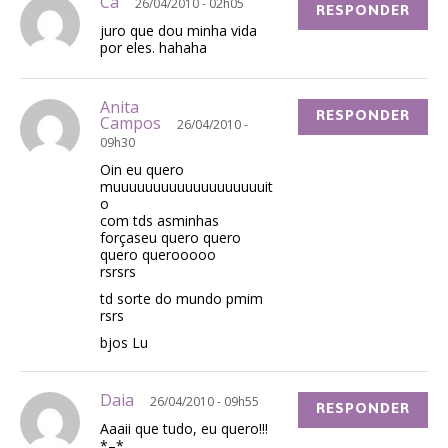
Cá
26/04/2010 - 02h05
RESPONDER
juro que dou minha vida
por eles. hahaha
Anita
RESPONDER
Campos
26/04/2010 -
09h30
Oin eu quero
muuuuuuuuuuuuuuuuuuuit
o
com tds asminhas
forçaseu quero quero
quero querooooo
rsrsrs
td sorte do mundo pmim
rsrs
bjos Lu
Daia
26/04/2010 - 09h55
RESPONDER
Aaaii que tudo, eu quero!!!
*–*