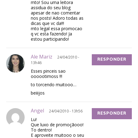
mto! Sou uma leitora
assidua do seu blog
apesar de nao comentar
nos posts! Adoro todas as
dicas que vc da!!!
mto legal essa promocao
q vc esta fazendo! Ja
estou participando!
Ale Mariz
24/04/2010 -
RESPONDER
13h46
Esses pinceis sao
oooootimoss !!!
to torcendo muitooo…
beiiijos
Angel
24/04/2010 - 13h56
RESPONDER
Lu!
Que luxo de promoçãooo!
To dentro!
E aproveite muitooo o seu