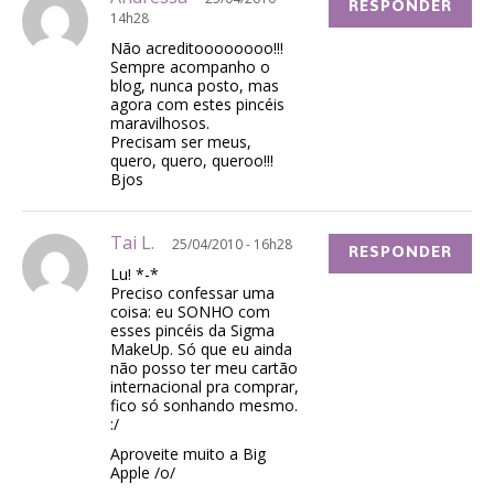
RESPONDER
14h28
Não acreditoooooooo!!!
Sempre acompanho o
blog, nunca posto, mas
agora com estes pincéis
maravilhosos.
Precisam ser meus,
quero, quero, queroo!!!
Bjos
Tai L.
25/04/2010 - 16h28
RESPONDER
Lu! *-*
Preciso confessar uma
coisa: eu SONHO com
esses pincéis da Sigma
MakeUp. Só que eu ainda
não posso ter meu cartão
internacional pra comprar,
fico só sonhando mesmo.
:/
Aproveite muito a Big
Apple /o/