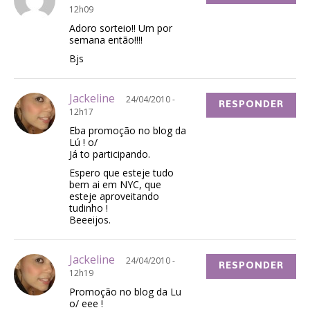
12h09
Adoro sorteio!! Um por
semana então!!!!
Bjs
Jackeline
24/04/2010 -
RESPONDER
12h17
Eba promoção no blog da
Lú ! o/
Já to participando.
Espero que esteje tudo
bem ai em NYC, que
esteje aproveitando
tudinho !
Beeeijos.
Jackeline
24/04/2010 -
RESPONDER
12h19
Promoção no blog da Lu
o/ eee !