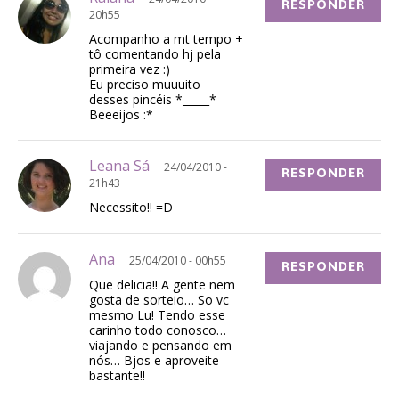
RESPONDER
20h55
Acompanho a mt tempo +
tô comentando hj pela
primeira vez :)
Eu preciso muuuito
desses pincéis *_____*
Beeeijos :*
Leana Sá
24/04/2010 -
RESPONDER
21h43
Necessito!! =D
Ana
25/04/2010 - 00h55
RESPONDER
Que delicia!! A gente nem
gosta de sorteio… So vc
mesmo Lu! Tendo esse
carinho todo conosco…
viajando e pensando em
nós… Bjos e aproveite
bastante!!