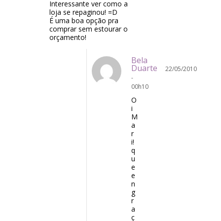
Interessante ver como a
loja se repaginou! =D
É uma boa opção pra
comprar sem estourar o
orçamento!
Bela
Duarte
22/05/2010
-
00h10
O
i
M
a
r
i!
q
u
e
e
n
g
r
a
ç