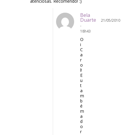
atenciosas. Recomendo! :)
Bela
Duarte
21/05/2010
-
18h43
O
i
C
a
r
o
l!
E
u
t
a
m
b
é
m
a
d
o
r