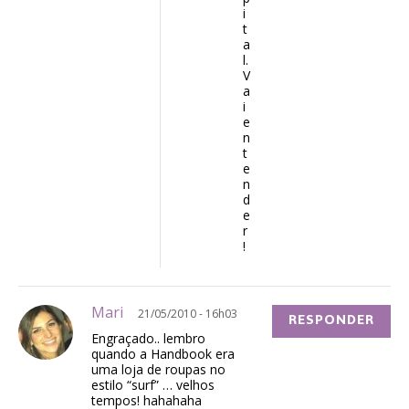
i
t
a
l.
V
a
i
e
n
t
e
n
d
e
r
!
Mari
21/05/2010 - 16h03
RESPONDER
Engraçado.. lembro
quando a Handbook era
uma loja de roupas no
estilo “surf” … velhos
tempos! hahahaha