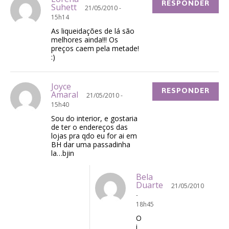
RESPONDER
Suhett
21/05/2010 -
15h14
As liqueidações de lá são
melhores ainda!!! Os
preços caem pela metade!
:)
Joyce
RESPONDER
Amaral
21/05/2010 -
15h40
Sou do interior, e gostaria
de ter o endereços das
lojas pra qdo eu for ai em
BH dar uma passadinha
la…bjin
Bela
Duarte
21/05/2010
-
18h45
O
i