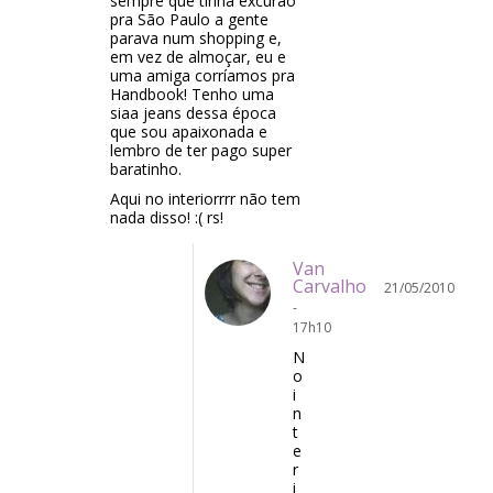
sempre que tinha excurão
pra São Paulo a gente
parava num shopping e,
em vez de almoçar, eu e
uma amiga corríamos pra
Handbook! Tenho uma
siaa jeans dessa época
que sou apaixonada e
lembro de ter pago super
baratinho.
Aqui no interiorrrr não tem
nada disso! :( rs!
Van
Carvalho
21/05/2010
-
17h10
N
o
i
n
t
e
r
i