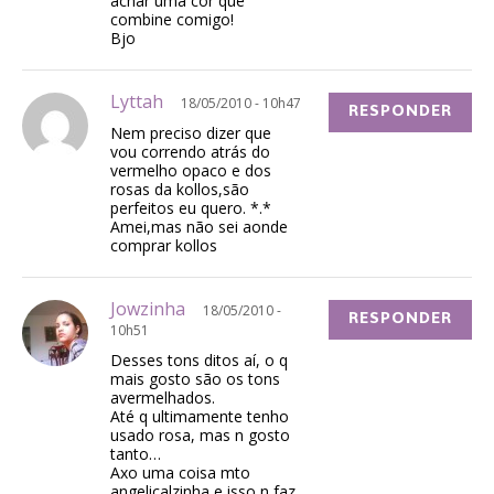
achar uma cor que
combine comigo!
Bjo
Lyttah
18/05/2010 - 10h47
RESPONDER
Nem preciso dizer que
vou correndo atrás do
vermelho opaco e dos
rosas da kollos,são
perfeitos eu quero. *.*
Amei,mas não sei aonde
comprar kollos
Jowzinha
18/05/2010 -
RESPONDER
10h51
Desses tons ditos aí, o q
mais gosto são os tons
avermelhados.
Até q ultimamente tenho
usado rosa, mas n gosto
tanto…
Axo uma coisa mto
angelicalzinha e isso n faz