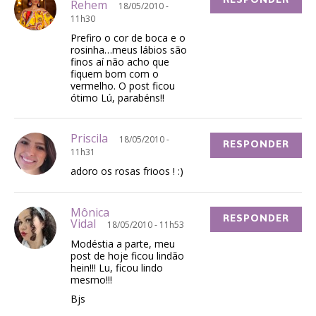
Rehem
18/05/2010 -
11h30
Prefiro o cor de boca e o
rosinha…meus lábios são
finos aí não acho que
fiquem bom com o
vermelho. O post ficou
ótimo Lú, parabéns!!
Priscila
18/05/2010 -
RESPONDER
11h31
adoro os rosas frioos ! :)
Mônica
RESPONDER
Vidal
18/05/2010 - 11h53
Modéstia a parte, meu
post de hoje ficou lindão
hein!!! Lu, ficou lindo
mesmo!!!
Bjs