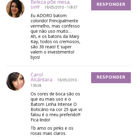
Beleza põe mesa,
RESPONDER
sim!
18/05/2010 - 10h37
Eu ADORO batom
colorido! Principalmente
vermelho, mas confesso
que não uso muito…
Ah, e os batons da Mary
Kay, todos os cremosos,
são 30 reais! E super
valem o investimento!
bjos!
Carol
RESPONDER
Alcântara
18/05/2010 -
10h38
Os cores de boca são os
que eu mais uso e o
Batom Linha Intense O
Boticário na cor 25 que vc
falou é o meu preferido!!!
Fica lindo!
Tb amo os pinks e os
rosas mais claros.