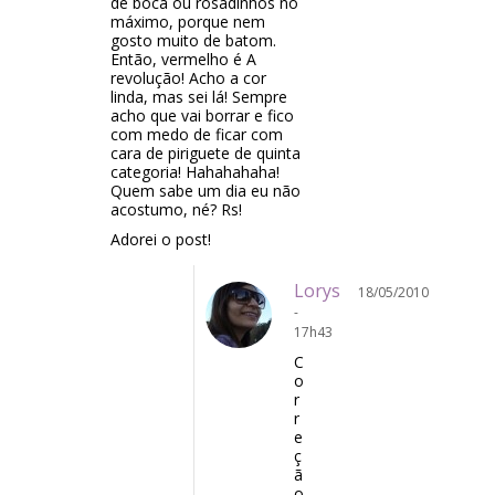
de boca ou rosadinhos no
máximo, porque nem
gosto muito de batom.
Então, vermelho é A
revolução! Acho a cor
linda, mas sei lá! Sempre
acho que vai borrar e fico
com medo de ficar com
cara de piriguete de quinta
categoria! Hahahahaha!
Quem sabe um dia eu não
acostumo, né? Rs!
Adorei o post!
Lorys
18/05/2010
-
17h43
C
o
r
r
e
ç
ã
o