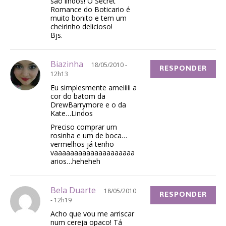
são lindos! O Secret
Romance do Boticario é
muito bonito e tem um
cheirinho delicioso!
Bjs.
Biazinha
18/05/2010 -
RESPONDER
12h13
Eu simplesmente ameiiiii a
cor do batom da
DrewBarrymore e o da
Kate…Lindos
Preciso comprar um
rosinha e um de boca…
vermelhos já tenho
vaaaaaaaaaaaaaaaaaaaa
arios…heheheh
Bela Duarte
18/05/2010
RESPONDER
- 12h19
Acho que vou me arriscar
num cereja opaco! Tá