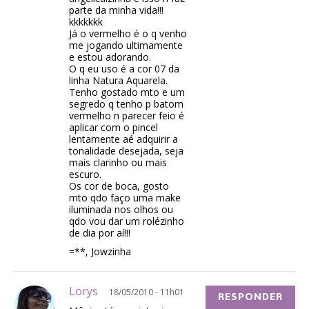
parte da minha vida!!!
kkkkkkk
Já o vermelho é o q venho
me jogando ultimamente
e estou adorando.
O q eu uso é a cor 07 da
linha Natura Aquarela.
Tenho gostado mto e um
segredo q tenho p batom
vermelho n parecer feio é
aplicar com o pincel
lentamente aé adquirir a
tonalidade desejada, seja
mais clarinho ou mais
escuro.
Os cor de boca, gosto
mto qdo faço uma make
iluminada nos olhos ou
qdo vou dar um rolézinho
de dia por aí!!!
=**, Jowzinha
Lorys
18/05/2010 - 11h01
RESPONDER