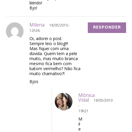
liiiindo!
Bjo!
Milena
18/05/2010 -
RESPONDER
12h36
Oi, adorei o post.
Sempre leio o blog!!!
Mas fiquei com uma
dúvida. Quem tem a pele
muito, mas muito branca
mesmo fica bem com
batom vermelho? Não fica
muito chamativo?!
Bjos
Mônica
Vidal
18/05/2010
-
19h21
M
il
e