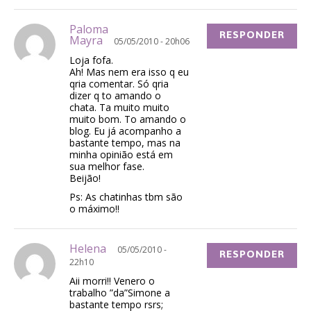
Paloma
RESPONDER
Mayra
05/05/2010 - 20h06
Loja fofa.
Ah! Mas nem era isso q eu
qria comentar. Só qria
dizer q to amando o
chata. Ta muito muito
muito bom. To amando o
blog. Eu já acompanho a
bastante tempo, mas na
minha opinião está em
sua melhor fase.
Beijão!
Ps: As chatinhas tbm são
o máximo!!
Helena
05/05/2010 -
RESPONDER
22h10
Aii morri!! Venero o
trabalho ”da”Simone a
bastante tempo rsrs;