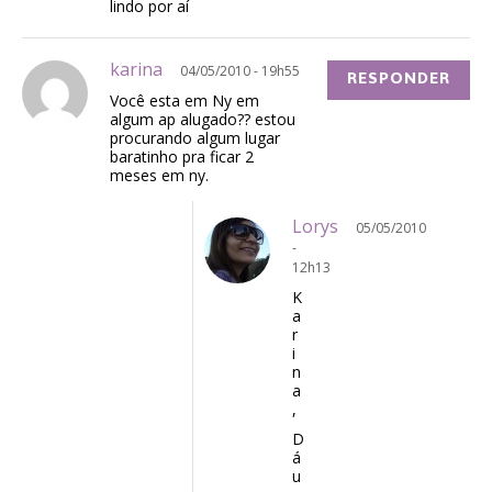
lindo por aí
karina
04/05/2010 - 19h55
RESPONDER
Você esta em Ny em
algum ap alugado?? estou
procurando algum lugar
baratinho pra ficar 2
meses em ny.
Lorys
05/05/2010
-
12h13
K
a
r
i
n
a
,
D
á
u