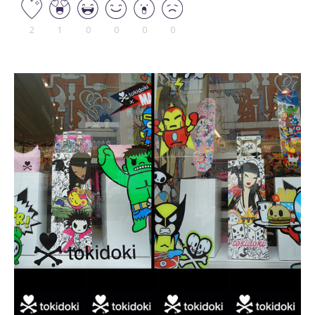
2
1
0
0
0
0