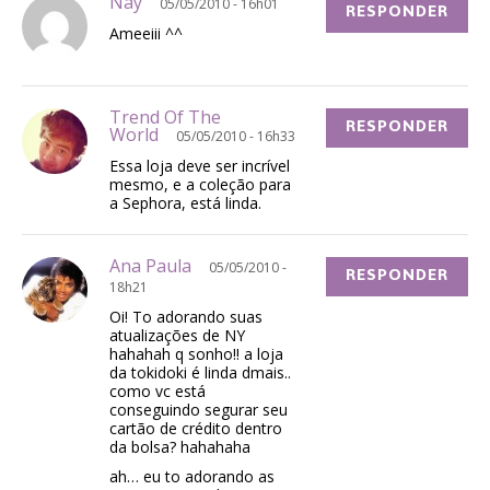
Nay
05/05/2010 - 16h01
RESPONDER
Ameeiii ^^
Trend Of The
RESPONDER
World
05/05/2010 - 16h33
Essa loja deve ser incrível
mesmo, e a coleção para
a Sephora, está linda.
Ana Paula
05/05/2010 -
RESPONDER
18h21
Oi! To adorando suas
atualizações de NY
hahahah q sonho!! a loja
da tokidoki é linda dmais..
como vc está
conseguindo segurar seu
cartão de crédito dentro
da bolsa? hahahaha
ah… eu to adorando as