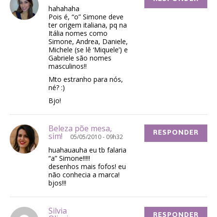
hahahaha
Pois é, “o” Simone deve
ter origem italiana, pq na
Itália nomes como
Simone, Andrea, Daniele,
Michele (se lê ‘Miquele’) e
Gabriele são nomes
masculinos!!
Mto estranho para nós,
né? :)
Bjo!
Beleza põe mesa,
RESPONDER
sim!
05/05/2010 - 09h32
huahauauha eu tb falaria
“a” Simone!!!!!
desenhos mais fofos! eu
não conhecia a marca!
bjos!!!
Silvia
RESPONDER