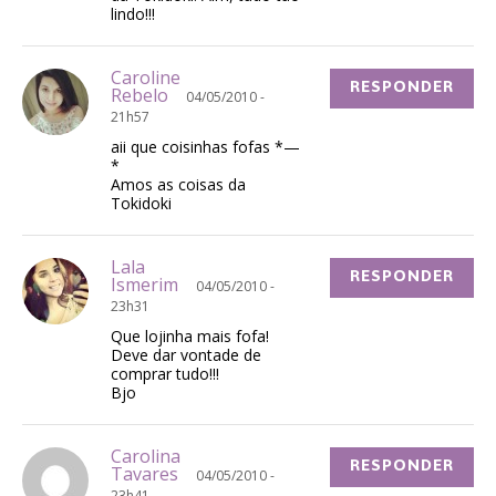
lindo!!!
Caroline
RESPONDER
Rebelo
04/05/2010 -
21h57
aii que coisinhas fofas *—
*
Amos as coisas da
Tokidoki
Lala
RESPONDER
Ismerim
04/05/2010 -
23h31
Que lojinha mais fofa!
Deve dar vontade de
comprar tudo!!!
Bjo
Carolina
RESPONDER
Tavares
04/05/2010 -
23h41