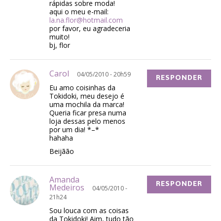
rápidas sobre moda!
aqui o meu e-mail:
la.na.flor@hotmail.com
por favor, eu agradeceria
muito!
bj, flor
Carol
04/05/2010 - 20h59
RESPONDER
Eu amo coisinhas da
Tokidoki, meu desejo é
uma mochila da marca!
Queria ficar presa numa
loja dessas pelo menos
por um dia! *–*
hahaha
Beijãão
Amanda
RESPONDER
Medeiros
04/05/2010 -
21h24
Sou louca com as coisas
da Tokidoki! Aim, tudo tão