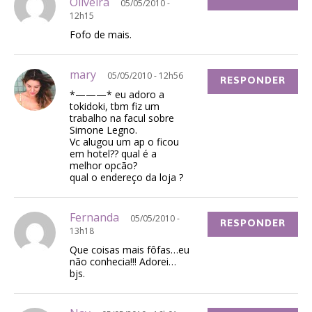
Oliveira
05/05/2010 -
12h15
Fofo de mais.
mary
05/05/2010 - 12h56
RESPONDER
*———* eu adoro a
tokidoki, tbm fiz um
trabalho na facul sobre
Simone Legno.
Vc alugou um ap o ficou
em hotel?? qual é a
melhor opcão?
qual o endereço da loja ?
Fernanda
05/05/2010 -
RESPONDER
13h18
Que coisas mais fôfas…eu
não conhecia!!! Adorei…
bjs.