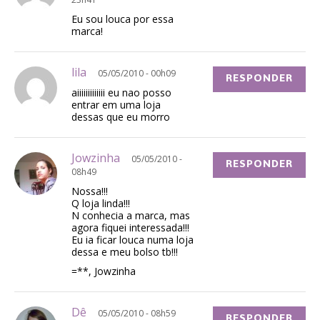
Eu sou louca por essa
marca!
lila
05/05/2010 - 00h09
RESPONDER
aiiiiiiiiiiiii eu nao posso
entrar em uma loja
dessas que eu morro
Jowzinha
05/05/2010 -
RESPONDER
08h49
Nossa!!!
Q loja linda!!!
N conhecia a marca, mas
agora fiquei interessada!!!
Eu ia ficar louca numa loja
dessa e meu bolso tb!!!
=**, Jowzinha
Dê
05/05/2010 - 08h59
RESPONDER