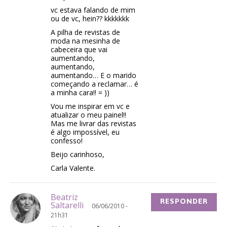
vc estava falando de mim
ou de vc, hein?? kkkkkkk
A pilha de revistas de
moda na mesinha de
cabeceira que vai
aumentando,
aumentando,
aumentando… E o marido
começando a reclamar… é
a minha cara!! = ))
Vou me inspirar em vc e
atualizar o meu painel!!
Mas me livrar das revistas
é algo impossível, eu
confesso!
Beijo carinhoso,
Carla Valente.
Beatriz
RESPONDER
Saltarelli
06/06/2010 -
21h31