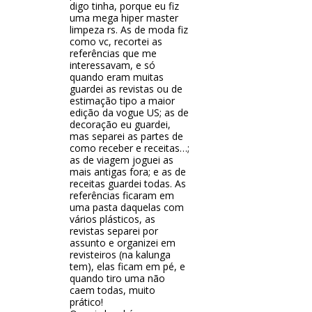
digo tinha, porque eu fiz
uma mega hiper master
limpeza rs. As de moda fiz
como vc, recortei as
referências que me
interessavam, e só
quando eram muitas
guardei as revistas ou de
estimação tipo a maior
edição da vogue US; as de
decoração eu guardei,
mas separei as partes de
como receber e receitas…;
as de viagem joguei as
mais antigas fora; e as de
receitas guardei todas. As
referências ficaram em
uma pasta daquelas com
vários plásticos, as
revistas separei por
assunto e organizei em
revisteiros (na kalunga
tem), elas ficam em pé, e
quando tiro uma não
caem todas, muito
prático!