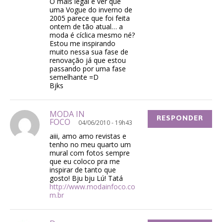
O mais legal é ver que
uma Vogue do inverno de
2005 parece que foi feita
ontem de tão atual… a
moda é cíclica mesmo né?
Estou me inspirando
muito nessa sua fase de
renovação já que estou
passando por uma fase
semelhante =D
Bjks
MODA IN
RESPONDER
FOCO
04/06/2010 - 19h43
aiii, amo amo revistas e
tenho no meu quarto um
mural com fotos sempre
que eu coloco pra me
inspirar de tanto que
gosto! Bju bju Lú! Tatá
http://www.modainfoco.co
m.br