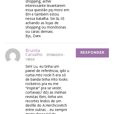
shopping, achei
interessante levantarem
essa questão pq moro em
BH e também estou
nessa batalha. Sei lá, tô
achando as lojas de
shopping ou monótonas
ou caras demais.
Bjs, Dani.
Brunita
RESPONDER
Carvalho
07/06/2010 -
19h59
Sim! Lu, eu tinha um
painel de referência, qdo u
curtia mto rock! ñ era só
de banda tinha mto looks
rockeiros pra eu me
“inspirar” pra se vestir,
cortava(c/ dó) as minhas
revistas tbm, tinha uns
recortes lindos de um
desfile do A.Herchcovitch
entre outras… eu sempre
goste desse tal de