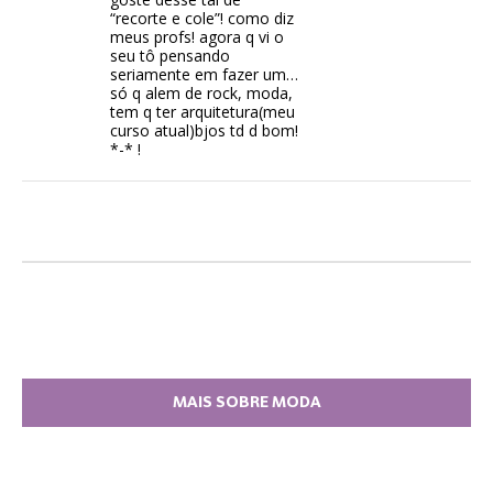
“recorte e cole”! como diz
meus profs! agora q vi o
seu tô pensando
seriamente em fazer um…
só q alem de rock, moda,
tem q ter arquitetura(meu
curso atual)bjos td d bom!
*-* !
MAIS SOBRE MODA