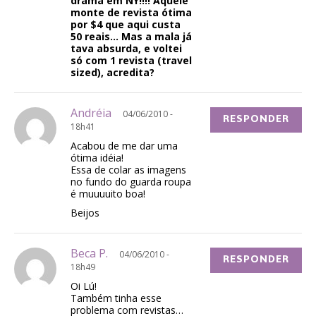
drama em NY!!!! Aquele
monte de revista ótima
por $4 que aqui custa
50 reais… Mas a mala já
tava absurda, e voltei
só com 1 revista (travel
sized), acredita?
Andréia
04/06/2010 -
RESPONDER
18h41
Acabou de me dar uma
ótima idéia!
Essa de colar as imagens
no fundo do guarda roupa
é muuuuito boa!
Beijos
Beca P.
04/06/2010 -
RESPONDER
18h49
Oi Lú!
Também tinha esse
problema com revistas…