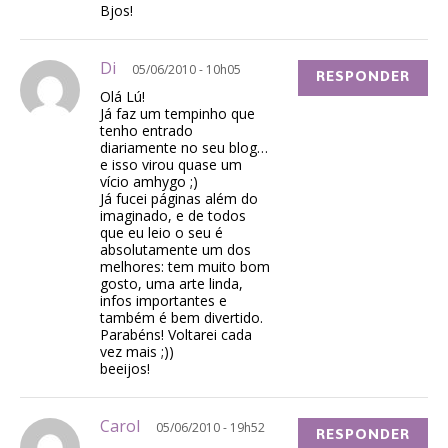
Bjos!
Di
05/06/2010 - 10h05
RESPONDER
Olá Lú!
Já faz um tempinho que
tenho entrado
diariamente no seu blog…
e isso virou quase um
vício amhygo ;)
Já fucei páginas além do
imaginado, e de todos
que eu leio o seu é
absolutamente um dos
melhores: tem muito bom
gosto, uma arte linda,
infos importantes e
também é bem divertido.
Parabéns! Voltarei cada
vez mais ;))
beeijos!
Carol
05/06/2010 - 19h52
RESPONDER