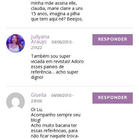
minha mãe assina elle,
claudia, marie claire a uns
15 anos, imagina a pilha
que tem aqui né? Beeijos.
Jullyana
RESPONDER
Araujo
04/06/2010 -
21h22
Também sou super
viciada em revistas! Adoro
esses paineis de
referência… acho super
digno!
Gisella
04/06/2010 -
RESPONDER
23h06
Oi Lu,
Acompanho sempre seu
blog!
Acho muito bacana ter
essas referências, para
não ficar naquele troca-