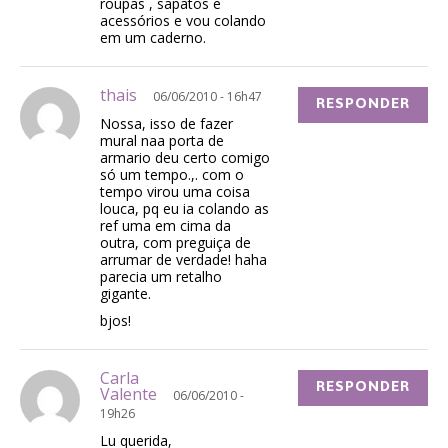
roupas , sapatos e
acessórios e vou colando
em um caderno.
thais
06/06/2010 - 16h47
RESPONDER
Nossa, isso de fazer
mural naa porta de
armario deu certo comigo
só um tempo.,. com o
tempo virou uma coisa
louca, pq eu ia colando as
ref uma em cima da
outra, com preguiça de
arrumar de verdade! haha
parecia um retalho
gigante.
bjos!
Carla
RESPONDER
Valente
06/06/2010 -
19h26
Lu querida,