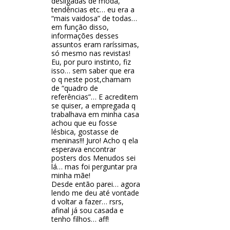
desligadas de moda,
tendências etc… eu era a
“mais vaidosa” de todas…
em função disso,
informações desses
assuntos eram raríssimas,
só mesmo nas revistas!
Eu, por puro instinto, fiz
isso… sem saber que era
o q neste post,chamam
de “quadro de
referências”… E acreditem
se quiser, a empregada q
trabalhava em minha casa
achou que eu fosse
lésbica, gostasse de
meninas!!! Juro! Acho q ela
esperava encontrar
posters dos Menudos sei
lá… mas foi perguntar pra
minha mãe!
Desde então parei… agora
lendo me deu até vontade
d voltar a fazer… rsrs,
afinal já sou casada e
tenho filhos… aff!