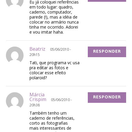
Eu já coloquei referências
em todo lugar: quadro,
caderno, computador,
parede (!), mas a idéia de
colocar no armário nunca
tinha me ocorrido. Adorei
e vou imitar haha.
Beatriz
05/06/2010 -
RESPONDER
20h15
Tati, que programa vc usa
pra editar as fotos e
colocar esse efeito
polaroid?
Márcia
RESPONDER
Crispim
05/06/2010 -
20h38
Também tenho um
caderno de referências,
corto as fotografias
mais interessantes de