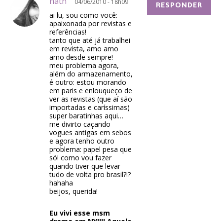
nath
04/06/2010 - 18h09
RESPONDER
ai lu, sou como você:
apaixonada por revistas e
referências!
tanto que até já trabalhei
em revista, amo amo
amo desde sempre!
meu problema agora,
além do armazenamento,
é outro: estou morando
em paris e enlouqueço de
ver as revistas (que aí são
importadas e caríssimas)
super baratinhas aqui…
me divirto caçando
vogues antigas em sebos
e agora tenho outro
problema: papel pesa que
só! como vou fazer
quando tiver que levar
tudo de volta pro brasil?!?
hahaha
beijos, querida!
Eu vivi esse msm