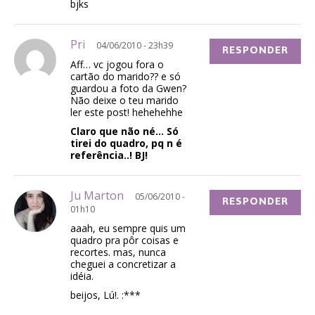
bjks
Pri
04/06/2010 - 23h39
RESPONDER
Aff… vc jogou fora o
cartão do marido?? e só
guardou a foto da Gwen?
Não deixe o teu marido
ler este post! hehehehhe
Claro que não né… Só
tirei do quadro, pq n é
referência..! BJ!
Ju Marton
05/06/2010 -
RESPONDER
01h10
aaah, eu sempre quis um
quadro pra pôr coisas e
recortes. mas, nunca
cheguei a concretizar a
idéia.
beijos, Lú!. :***