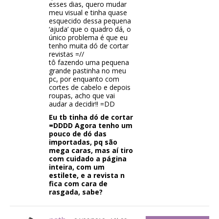
esses dias, quero mudar
meu visual e tinha quase
esquecido dessa pequena
‘ajuda’ que o quadro dá, o
único problema é que eu
tenho muita dó de cortar
revistas =//
tô fazendo uma pequena
grande pastinha no meu
pc, por enquanto com
cortes de cabelo e depois
roupas, acho que vai
audar a decidir!! =DD
Eu tb tinha dó de cortar
=DDDD Agora tenho um
pouco de dó das
importadas, pq são
mega caras, mas aí tiro
com cuidado a página
inteira, com um
estilete, e a revista n
fica com cara de
rasgada, sabe?