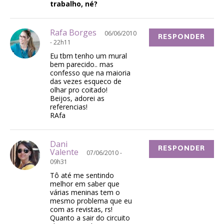
trabalho, né?
Rafa Borges
06/06/2010
RESPONDER
- 22h11
Eu tbm tenho um mural
bem parecido.. mas
confesso que na maioria
das vezes esqueco de
olhar pro coitado!
Beijos, adorei as
referencias!
RAfa
Dani
RESPONDER
Valente
07/06/2010 -
09h31
Tô até me sentindo
melhor em saber que
várias meninas tem o
mesmo problema que eu
com as revistas, rs!
Quanto a sair do circuito