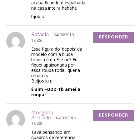
acaba ficando é espalhada
na casa inteira hehehe
bjobjo
Rafaela
04/06/2010 -
RESPONDER
18h06
Essa figura do ‘depois’ da
modelo com a blusa
branca é da Elle né? Eu
fiquei apaixonada por
essa roupa toda.. queria
muito rs
Beijos lu (:
É sim =DDD Tb amei a
roupa!
Morgana
RESPONDER
Andrade
04/06/2010 -
18h08
Tava pensando em
quadros de referência