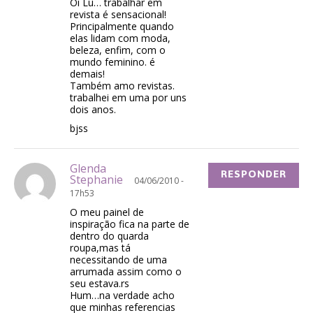
Oi Lu… trabalhar em
revista é sensacional!
Principalmente quando
elas lidam com moda,
beleza, enfim, com o
mundo feminino. é
demais!
Também amo revistas.
trabalhei em uma por uns
dois anos.
bjss
Glenda
RESPONDER
Stephanie
04/06/2010 -
17h53
O meu painel de
inspiração fica na parte de
dentro do quarda
roupa,mas tá
necessitando de uma
arrumada assim como o
seu estava.rs
Hum…na verdade acho
que minhas referencias