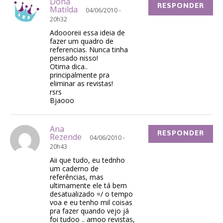
Dona
RESPONDER
Matilda
04/06/2010 -
20h32
Adoooreii essa ideia de
fazer um quadro de
referencias. Nunca tinha
pensado nisso!
Otima dica..
principalmente pra
eliminar as revistas!
rsrs
Bjaooo
Ana
RESPONDER
Rezende
04/06/2010 -
20h43
Aii que tudo, eu tednho
um caderno de
referências, mas
ultimamente ele tá bem
desatualizado =/ o tempo
voa e eu tenho mil coisas
pra fazer quando vejo já
foi tudoo .. amoo revistas,