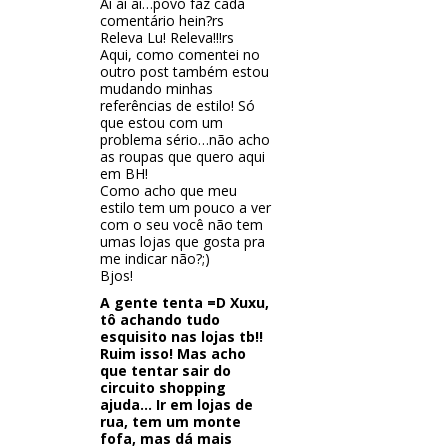
Ai ai ai…povo faz cada
comentário hein?rs
Releva Lu! Releva!!!rs
Aqui, como comentei no
outro post também estou
mudando minhas
referências de estilo! Só
que estou com um
problema sério…não acho
as roupas que quero aqui
em BH!
Como acho que meu
estilo tem um pouco a ver
com o seu você não tem
umas lojas que gosta pra
me indicar não?;)
Bjos!
A gente tenta =D Xuxu,
tô achando tudo
esquisito nas lojas tb!!
Ruim isso! Mas acho
que tentar sair do
circuito shopping
ajuda… Ir em lojas de
rua, tem um monte
fofa, mas dá mais