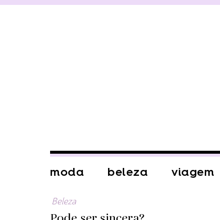
moda
beleza
viagem
Beleza
Pode ser sincera?