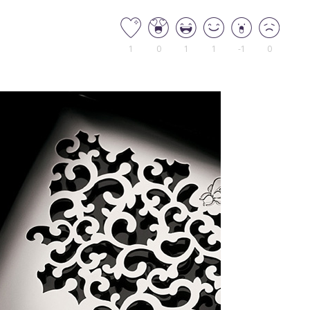
1
0
1
1
-1
0