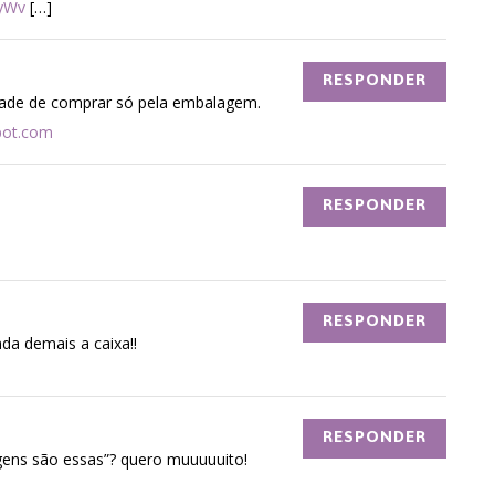
JyWv
[…]
RESPONDER
tade de comprar só pela embalagem.
pot.com
RESPONDER
RESPONDER
nda demais a caixa!!
RESPONDER
ens são essas”? quero muuuuuito!