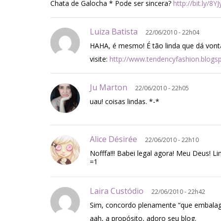
Chata de Galocha * Pode ser sincera?
http://bit.ly/8Y
Luiza Batista
22/06/2010 - 22h04
HAHA, é mesmo! É tão linda que dá von
visite:
http://www.tendencyfashion.blogs
Ju Marton
22/06/2010 - 22h05
uau! coisas lindas. *-*
Alice Désirée
22/06/2010 - 22h10
Nofffa!!! Babei legal agora! Meu Deus! Li
=1
Laira Custódio
22/06/2010 - 22h42
Sim, concordo plenamente “que embalag
aah, a propósito, adoro seu blog.