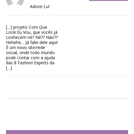
Adorei Lu!
[…] projeto Com Que
Look Eu Vou, que vocês já
conhecem né? Né?? Não??
Hehehe… Já falei dele aqui!
É um novo site/rede
social, onde todo mundo
pode contar com a ajuda
das 8 Fashion Experts da
[…]