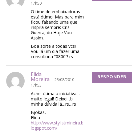
17h50
O time de embaixadoras
está ótimo! Mas para mim
ficou faltando uma que
inspira sempre: Cris
Guerra, do Hoje Vou
Assim.
Boa sorte a todas vcs!
Vou lá um dia fazer uma
consultoria “0800”! rs
Elida
RESPONDER
Moreira
23/08/2010 -
17h53
Achei ótima a iniciativa…
muito legal! Deixei tb
minha dúvida lá…rs…rs
Bjokas,
Elida
http://www.stylistmineira.b
logspot.com/