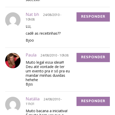
Nat bh
24/08/2010 -
RESPONDER
10h08
LU,
cadê as receitinhas??
Bjoo
Paula
24/08/2010 - 10h38
RESPONDER
Muito legal essa ideia!!!
Deu até vontade de ter
um evento pra ir só pra eu
mandar minhas duvidas
hehehe
Bjss
Natália
24/08/2010 -
RESPONDER
11h31
Muito bacana a iniciativa!