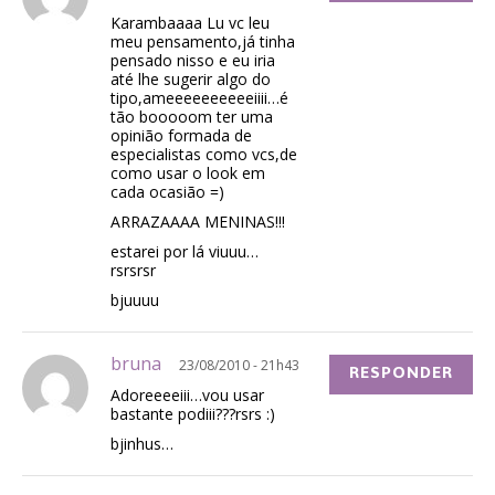
Karambaaaa Lu vc leu
meu pensamento,já tinha
pensado nisso e eu iria
até lhe sugerir algo do
tipo,ameeeeeeeeeeiiii…é
tão booooom ter uma
opinião formada de
especialistas como vcs,de
como usar o look em
cada ocasião =)
ARRAZAAAA MENINAS!!!
estarei por lá viuuu…
rsrsrsr
bjuuuu
bruna
23/08/2010 - 21h43
RESPONDER
Adoreeeeiii…vou usar
bastante podiii???rsrs :)
bjinhus…