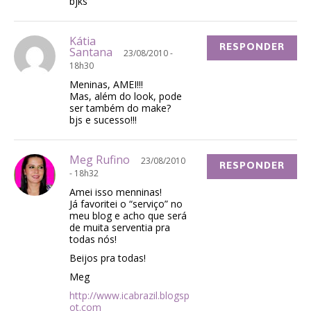
bjks
Kátia
RESPONDER
Santana
23/08/2010 -
18h30
Meninas, AMEI!!!
Mas, além do look, pode
ser também do make?
bjs e sucesso!!!
Meg Rufino
23/08/2010
RESPONDER
- 18h32
Amei isso menninas!
Já favoritei o “serviço” no
meu blog e acho que será
de muita serventia pra
todas nós!
Beijos pra todas!
Meg
http://www.icabrazil.blogsp
ot.com