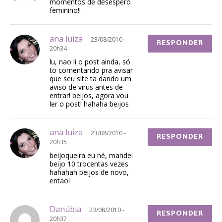
momentos de desespero
feminino!!
ana luiza
23/08/2010 -
RESPONDER
20h34
lu, nao li o post ainda, só
to comentando pra avisar
que seu site ta dando um
aviso de virus antes de
entrar! beijos, agora vou
ler o post! hahaha beijos
ana luiza
23/08/2010 -
RESPONDER
20h35
beijoqueira eu né, mandei
beijo 10 trocentas vezes
hahahah beijos de novo,
entao!
Danúbia
23/08/2010 -
RESPONDER
20h37