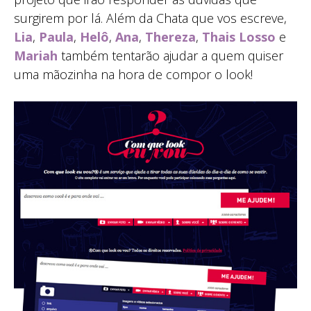
surgirem por lá. Além da Chata que vos escreve,
Lia
,
Paula
,
Helô
,
Ana
,
Thereza
,
Thais Losso
e
Mariah
também tentarão ajudar a quem quiser
uma mãozinha na hora de compor o look!