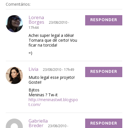
Comentários:
Lorena
RESPONDER
Borges
23/08/2010 -
17h44
Achei super legal a idéia!
Tomara que dê certo! Vou
ficar na torcida!
=)
Livia
23/08/2010 - 17h49
RESPONDER
Muito legal esse projeto!
Gostei!
Bjitos
Meninas ? Tw-it
http://meninastwit.blogspo
t.com/
Gabriella
RESPONDER
Breder
23/08/2010 -