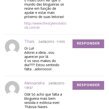
É muito bom ver que o
mundo das blogueiras se
reúne em função de
ajudar e estar mais
próximo de suas leitoras!
http://www.thestylenotebo
ok.com.br
Thais
24/08/2010 - 11h55
RESPONDER
Oi Lu!!
Adorei a ideia…vou
aparecer por lá.
E os seus makes do
dia???? Estou sentindo
falta….adoroooo!
Alessandra
24/08/2010 -
RESPONDER
13h37
Olá! Só acho que falta a
blogueira mais bem
vestida e estilosa ever:
Thássia Naves.