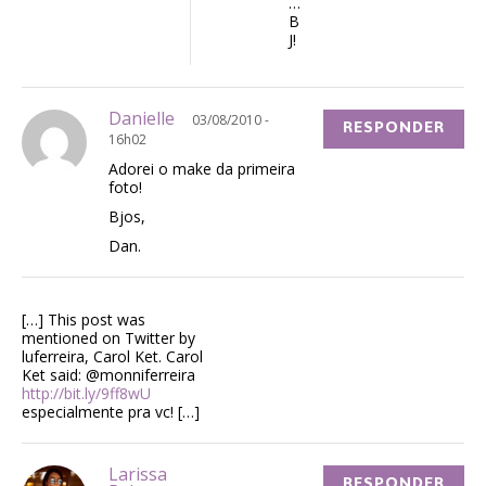
…
B
J!
Danielle
03/08/2010 -
RESPONDER
16h02
Adorei o make da primeira
foto!
Bjos,
Dan.
[…] This post was
mentioned on Twitter by
luferreira, Carol Ket. Carol
Ket said: @monniferreira
http://bit.ly/9ff8wU
especialmente pra vc! […]
Larissa
RESPONDER