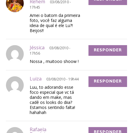
Rehem
03/08/2010 -
17h45
Amei o batom da primeira
foto, você faz alguma
ideia de qual é ele Lu?!
Beijos!!
Jéssica
03/08/2010 -
RESPONDER
17h56
Nossa , muitooo shoow !
Luiza
03/08/2010 - 19h44
RESPONDER
Luu, to adorando esse
foco especial que vc tá
dando em make, mas
cadê os looks do diia?
Estamos sentindo falta!
hahahah
Rafaela
RESPONDER