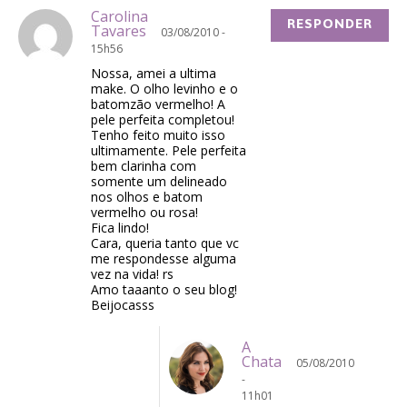
Carolina
RESPONDER
Tavares
03/08/2010 -
15h56
Nossa, amei a ultima
make. O olho levinho e o
batomzão vermelho! A
pele perfeita completou!
Tenho feito muito isso
ultimamente. Pele perfeita
bem clarinha com
somente um delineado
nos olhos e batom
vermelho ou rosa!
Fica lindo!
Cara, queria tanto que vc
me respondesse alguma
vez na vida! rs
Amo taaanto o seu blog!
Beijocasss
A
Chata
05/08/2010
-
11h01