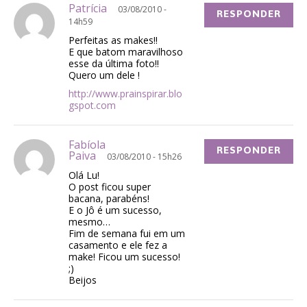
Patrícia
03/08/2010 -
RESPONDER
14h59
Perfeitas as makes!!
E que batom maravilhoso
esse da última foto!!
Quero um dele !
http://www.prainspirar.blo
gspot.com
Fabíola
RESPONDER
Paiva
03/08/2010 - 15h26
Olá Lu!
O post ficou super
bacana, parabéns!
E o Jô é um sucesso,
mesmo…
Fim de semana fui em um
casamento e ele fez a
make! Ficou um sucesso!
;)
Beijos