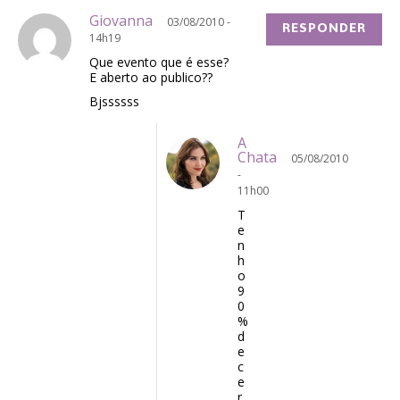
Giovanna
03/08/2010 -
RESPONDER
14h19
Que evento que é esse?
E aberto ao publico??
Bjssssss
A
Chata
05/08/2010
-
11h00
T
e
n
h
o
9
0
%
d
e
c
e
r