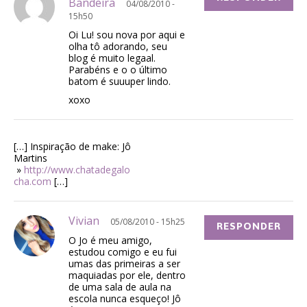
Bandeira
04/08/2010 -
15h50
Oi Lu! sou nova por aqui e
olha tô adorando, seu
blog é muito legaal.
Parabéns e o o último
batom é suuuper lindo.
xoxo
[…] Inspiração de make: Jô
Martins
»
http://www.chatadegalo
cha.com
[…]
Vivian
05/08/2010 - 15h25
RESPONDER
O Jo é meu amigo,
estudou comigo e eu fui
umas das primeiras a ser
maquiadas por ele, dentro
de uma sala de aula na
escola nunca esqueço! Jô