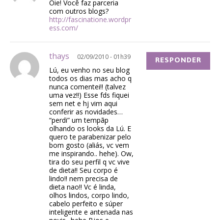
Oie! Você faz parceria
com outros blogs?
http://fascinatione.wordpr
ess.com/
thays
02/09/2010 - 01h39
RESPONDER
Lú, eu venho no seu blog
todos os dias mas acho q
nunca comentei!! (talvez
uma vez!!) Esse fds fiquei
sem net e hj vim aqui
conferir as novidades…
“perdi” um tempãp
olhando os looks da Lú. E
quero te parabenizar pelo
bom gosto (aliás, vc vem
me inspirando.. hehe). Ow,
tira do seu perfil q vc vive
de dieta!! Seu corpo é
lindo!! nem precisa de
dieta nao!! Vc é linda,
olhos lindos, corpo lindo,
cabelo perfeito e súper
inteligente e antenada nas