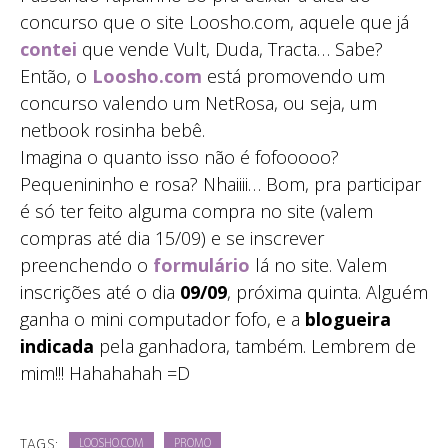
concurso que o site Loosho.com, aquele que já
contei
que vende Vult, Duda, Tracta… Sabe?
Então, o
Loosho.com
está promovendo um
concurso valendo um NetRosa, ou seja, um
netbook rosinha bebê.
Imagina o quanto isso não é fofooooo?
Pequenininho e rosa? Nhaiiii… Bom, pra participar
é só ter feito alguma compra no site (valem
compras até dia 15/09) e se inscrever
preenchendo o
formulário
lá no site. Valem
inscrições até o dia
09/09
, próxima quinta. Alguém
ganha o mini computador fofo, e a
blogueira
indicada
pela ganhadora, também. Lembrem de
mim!!! Hahahahah =D
TAGS:
LOOSHO.COM
PROMO