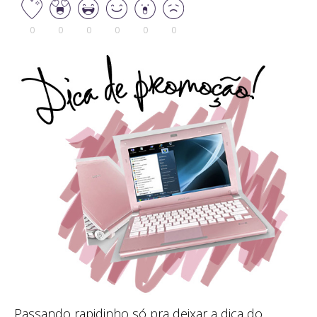
0
0
0
0
0
0
Passando rapidinho só pra deixar a dica do