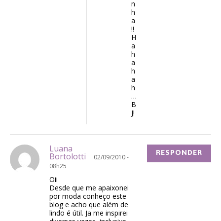
n
h
a
!!
H
a
h
a
h
a
h
…
B
J!
Luana
RESPONDER
Bortolotti
02/09/2010 -
08h25
Oii
Desde que me apaixonei
por moda conheço este
blog e acho que além de
lindo é útil. Ja me inspirei