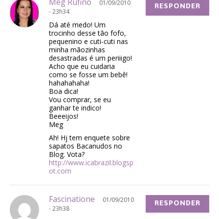
Meg Rufino
01/09/2010
RESPONDER
- 23h34
Dá até medo! Um
trocinho desse tão fofo,
pequenino e cuti-cuti nas
minha mãozinhas
desastradas é um periiigo!
Acho que eu cuidaria
como se fosse um bebê!
hahahahaha!
Boa dica!
Vou comprar, se eu
ganhar te indico!
Beeeijos!
Meg
Ah! Hj tem enquete sobre
sapatos Bacanudos no
Blog. Vota?
http://www.icabrazil.blogsp
ot.com
Fascinatione
01/09/2010
RESPONDER
- 23h38