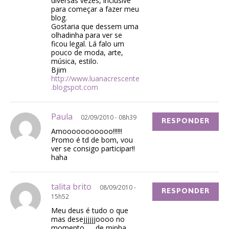
diversas vezes, inclusive
para começar a fazer meu
blog.
Gostaria que dessem uma
olhadinha para ver se
ficou legal. Lá falo um
pouco de moda, arte,
música, estilo.
Bjim
http://www.luanacrescente
.blogspot.com
Paula
02/09/2010 - 08h39
RESPONDER
Amooooooooooo!!!!!!
Promo é td de bom, vou
ver se consigo participar!!
haha
talita brito
08/09/2010 -
RESPONDER
15h52
Meu deus é tudo o que
mas desejjjjjjoooo no
momento……de minha