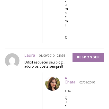
t
a
m
b
é
m
!!
!
=
D
Laura
01/09/2010 - 21h53
RESPONDER
Difícil esquecer seu blog…
adoro os posts sempre!!!
A
Chata
02/09/2010
-
10h20
Q
u
e