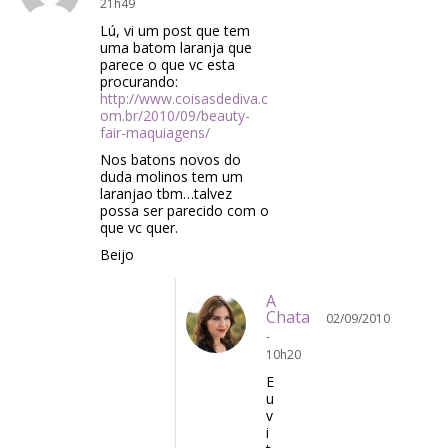
21h49
Lú, vi um post que tem
uma batom laranja que
parece o que vc esta
procurando:
http://www.coisasdediva.c
om.br/2010/09/beauty-
fair-maquiagens/
Nos batons novos do
duda molinos tem um
laranjao tbm…talvez
possa ser parecido com o
que vc quer.
Beijo
A
Chata
02/09/2010
-
10h20
E
u
v
i