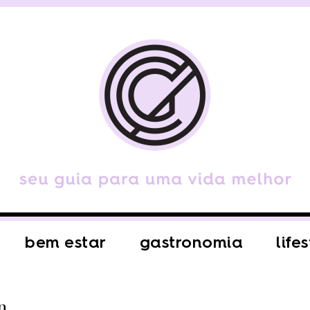
bem estar
gastronomia
life
n