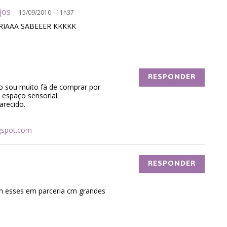
Anjos
15/09/2010 - 11h37
RIAAA SABEEER KKKKK
RESPONDER
o sou muito fã de comprar por
 espaço sensorial.
arecido.
gspot.com
RESPONDER
 esses em parceria cm grandes
e