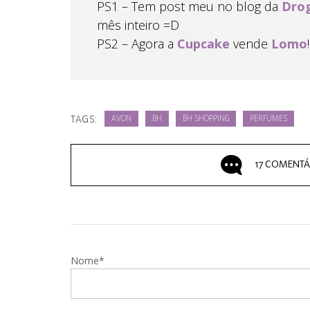
PS1 – Tem post meu no blog da
Drog
mês inteiro =D
PS2 – Agora a
Cupcake
vende
Lomo
TAGS:
AVON
BH
BH SHOPPING
PERFUMES
17 COMENTÁ
Nome*