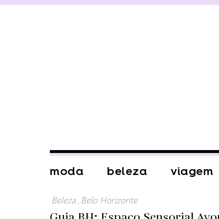
moda
beleza
viagem
Beleza
,
Belo Horizonte
Guia BH: Espaço Sensorial Avo