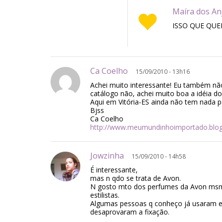
Maíra dos 
ISSO QUE QUE
Ca Coelho
15/09/2010 - 13h16
Achei muito interessante! Eu também nã
catálogo não, achei muito boa a idéia do
Aqui em Vitória-ES ainda não tem nada p
Bjss
Ca Coelho
http://www.meumundinhoimportado.blo
Jowzinha
15/09/2010 - 14h58
É interessante,
mas n qdo se trata de Avon.
N gosto mto dos perfumes da Avon msm
estilistas.
Algumas pessoas q conheço já usaram 
desaprovaram a fixação.