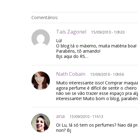
Comentários:
Taís Zagonel
15/09/2010 - 10h33
Lú!
O blog tá o máximo, muita matéria boa!
Parabéns, tô amando!
Bjs aqui do RS…
Nath Cobain
15/09/2010 - 10h56
Muito interessante isso! Comprar maqui
agora perfume é díficil de sentir o cheir
não sei se vão trazer esse espaço pra a
interessante! Muito bom o blog, parabén
ana
15/09/2010 - 11h13
Oi Lu, lá só tem os perfumes? Nao dá 
non? Bj