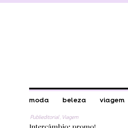
moda
beleza
viagem
Publieditorial
,
Viagem
Intercâmbio: promo!