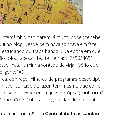
 intercâmbio não darem lá muito ibope (hehehe),
aqui no blog. Desde bem nova sonhava em fazer
ra, estudando ou trabalhando… Na época em que
não rolou, apesar deu ter tentado 2456346521
osso matar a minha vontade de viajar (sério que
o, gente!)=D
área, conheço milhares de programas desse tipo,
em tiver vontade de fazer, tem mesmo que correr
, e sei por experiência quase própria (minha irmã
 que não é fácil ficar longe da família por tanto
ia (minha irmã!) foi a
Central do Intercâmbio
.