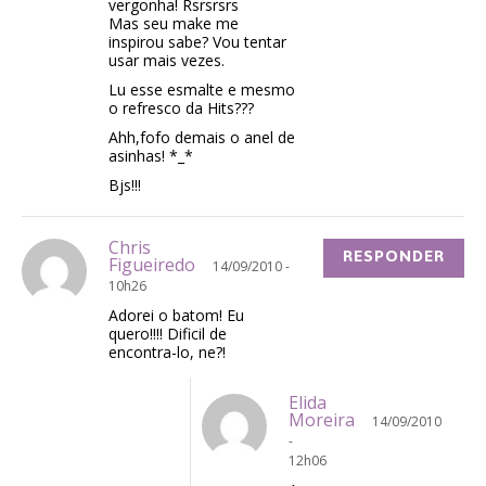
vergonha! Rsrsrsrs
Mas seu make me
inspirou sabe? Vou tentar
usar mais vezes.
Lu esse esmalte e mesmo
o refresco da Hits???
Ahh,fofo demais o anel de
asinhas! *_*
Bjs!!!
Chris
RESPONDER
Figueiredo
14/09/2010 -
10h26
Adorei o batom! Eu
quero!!!! Dificil de
encontra-lo, ne?!
Elida
Moreira
14/09/2010
-
12h06