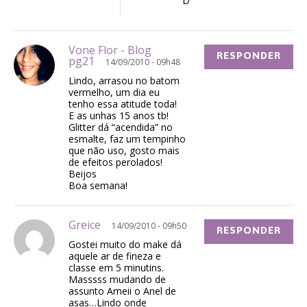
D
Vone Flor - Blog
RESPONDER
pg21
14/09/2010 - 09h48
Lindo, arrasou no batom
vermelho, um dia eu
tenho essa atitude toda!
E as unhas 15 anos tb!
Glitter dá “acendida” no
esmalte, faz um tempinho
que não uso, gosto mais
de efeitos perolados!
Beijos
Boa semana!
Greice
14/09/2010 - 09h50
RESPONDER
Gostei muito do make dá
aquele ar de fineza e
classe em 5 minutins.
Masssss mudando de
assunto Ameii o Anel de
asas…Lindo onde