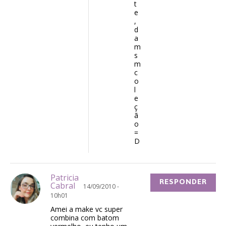
t
e
,
d
a
m
s
m
c
o
l
e
ç
ã
o
=
D
Patricia
RESPONDER
Cabral
14/09/2010 -
10h01
Amei a make vc super
combina com batom