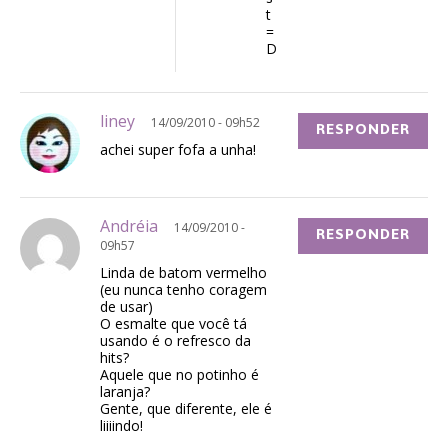
t
=
D
liney
14/09/2010 - 09h52
RESPONDER
achei super fofa a unha!
Andréia
14/09/2010 -
RESPONDER
09h57
Linda de batom vermelho
(eu nunca tenho coragem
de usar)
O esmalte que você tá
usando é o refresco da
hits?
Aquele que no potinho é
laranja?
Gente, que diferente, ele é
liiiindo!