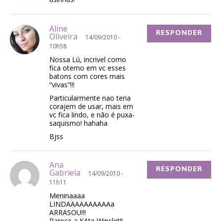
Aline
RESPONDER
Oliveira
14/09/2010 -
10h58
Nossa Lú, incrivel como
fica otemo em vc esses
batons com cores mais
“vivas”!!!
Particularmente nao teria
corajem de usar, mais em
vc fica lindo, e não é puxa-
saquismo! hahaha
Bjss
Ana
RESPONDER
Gabriela
14/09/2010 -
11h11
Meninaaaa
LINDAAAAAAAAAAa
ARRASOU!!!
Parece a KAte Winslet!!