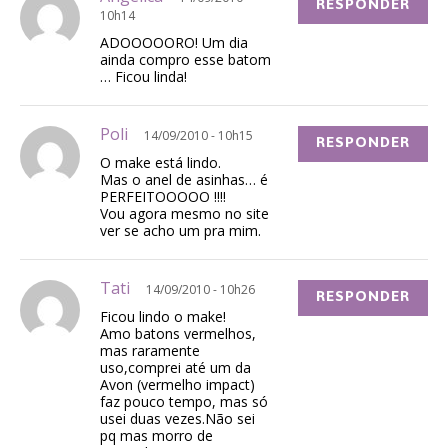
RESPONDER
10h14
ADOOOOORO! Um dia
ainda compro esse batom
… Ficou linda!
Poli
14/09/2010 - 10h15
RESPONDER
O make está lindo.
Mas o anel de asinhas… é
PERFEITOOOOO !!!!
Vou agora mesmo no site
ver se acho um pra mim.
Tati
14/09/2010 - 10h26
RESPONDER
Ficou lindo o make!
Amo batons vermelhos,
mas raramente
uso,comprei até um da
Avon (vermelho impact)
faz pouco tempo, mas só
usei duas vezes.Não sei
pq mas morro de