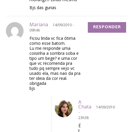
Bjs das gurias
Mariana
14/09/2010 -
RESPONDER
09h46
Ficou linda vc fica ótima
como esse batom.
Lu me responde uma
coisinha a sombra soba e
tipo um bege? e uma cor
que vc recomenda pra
tudo pq sempre vejo vc
usado ela, mas nao da pra
ter ideia da cor real.
obrigada
bjs
A
Chata
14/09/2010
-
23h38
É
t