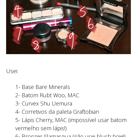
Usei:
1- Base Bare Minerals
2- Batom Rubt Woo, MAC
3- Curvex Shu Uemura
4- Corretivos da paleta Graftobian
5- Lápis Cherry, MAC (impossível usar batom
vermelho sem lápis!)
6- Bronzer Illamasqua (não usei blush hoje!)