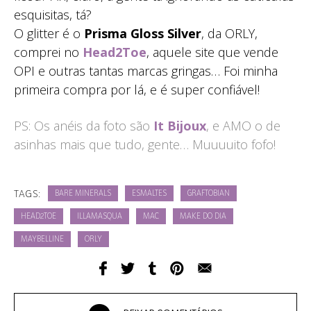
esquisitas, tá?
O glitter é o
Prisma Gloss Silver
, da ORLY,
comprei no
Head2Toe
, aquele site que vende
OPI e outras tantas marcas gringas… Foi minha
primeira compra por lá, e é super confiável!
PS: Os anéis da foto são
It Bijoux
, e AMO o de
asinhas mais que tudo, gente… Muuuuito fofo!
TAGS:
BARE MINERALS
ESMALTES
GRAFTOBIAN
HEAD2TOE
ILLAMASQUA
MAC
MAKE DO DIA
MAYBELLINE
ORLY