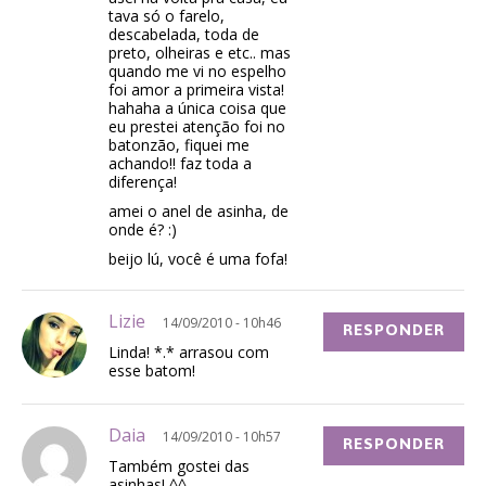
tava só o farelo,
descabelada, toda de
preto, olheiras e etc.. mas
quando me vi no espelho
foi amor a primeira vista!
hahaha a única coisa que
eu prestei atenção foi no
batonzão, fiquei me
achando!! faz toda a
diferença!
amei o anel de asinha, de
onde é? :)
beijo lú, você é uma fofa!
Lizie
14/09/2010 - 10h46
RESPONDER
Linda! *.* arrasou com
esse batom!
Daia
14/09/2010 - 10h57
RESPONDER
Também gostei das
asinhas! ^^