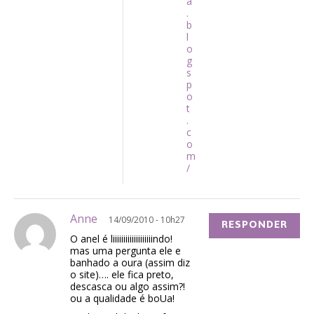
a
.
b
l
o
g
s
p
o
t
.
c
o
m
/
Anne
14/09/2010 - 10h27
RESPONDER
O anel é liiiiiiiiiiiiiiiiiiindo!
mas uma pergunta ele e
banhado a oura (assim diz
o site)…. ele fica preto,
descasca ou algo assim?!
ou a qualidade é boUa!