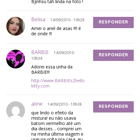
Bjinhsu tah linda na foto !
Belisa
14/09/2010 - 10h28
RESPONDER
Amei o anel de asas !!!! é
de onde !!!
BARBIE
14/09/2010 -
RESPONDER
10h34
Adorei essa unha da
BARBIE!!!
http://www.BARBIEs2hello
kitty.com
aline
14/09/2010 - 10h38
RESPONDER
que lindo o efeito da
mistura! eu não usava
batom vermelho até um
dia desses… comprei um
na minha última viagem e
usei na volta pra casa, eu