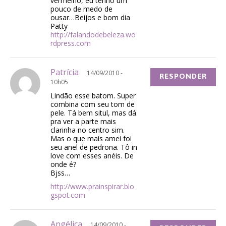
vermelho, eu tenho um
pouco de medo de
ousar…Beijos e bom dia
Patty
http://falandodebeleza.wo
rdpress.com
Patrícia
14/09/2010 -
RESPONDER
10h05
Lindão esse batom. Super
combina com seu tom de
pele. Tá bem situl, mas dá
pra ver a parte mais
clarinha no centro sim.
Mas o que mais amei foi
seu anel de pedrona. Tô in
love com esses anéis. De
onde é?
Bjss…
http://www.prainspirar.blo
gspot.com
Angélica
14/09/2010 -