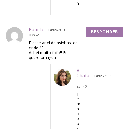
á
!
Kamila
14/09/2010 -
RESPONDER
09h52
E esse anel de asinhas, de
onde é?
Achei muito fofo!! Eu
quero um igual!!
A
Chata
14/09/2010
-
23h40
T
e
m
n
o
p
o
s