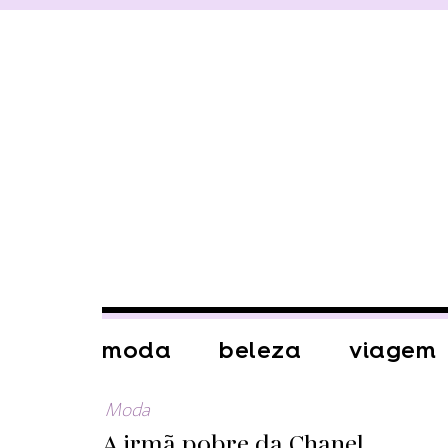
moda
beleza
viagem
Moda
A irmã pobre da Chanel