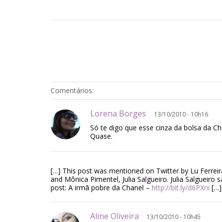
Comentários:
Lorena Borges
13/10/2010 - 10h16
Só te digo que esse cinza da bolsa da 
Quase.
[…] This post was mentioned on Twitter by Lu Ferreir
and Mônica Pimentel, Julia Salgueiro. Julia Salgueiro 
post: A irmã pobre da Chanel –
http://bit.ly/d6PXni
[…]
Aline Oliveira
13/10/2010 - 10h45