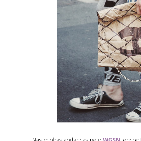
Nas minhas andanças pelo
WGSN
, encont