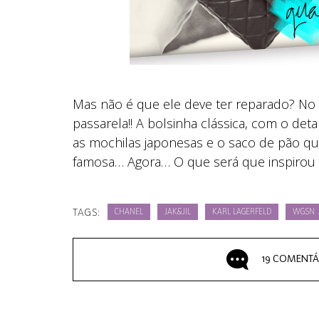
Mas não é que ele deve ter reparado? No 
passarela!! A bolsinha clássica, com o det
as mochilas japonesas e o saco de pão que
famosa… Agora… O que será que inspirou o 
TAGS:
CHANEL
JAK&JIL
KARL LAGERFELD
WGSN
19 COMENTÁ