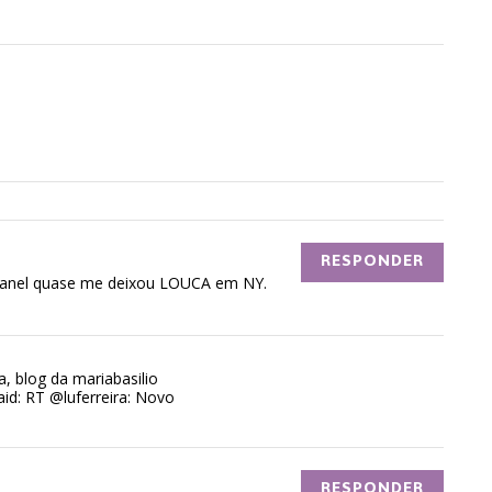
RESPONDER
Chanel quase me deixou LOUCA em NY.
a, blog da mariabasilio
said: RT @luferreira: Novo
RESPONDER