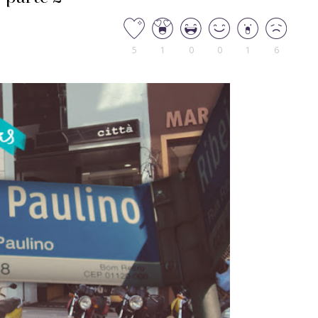
5
1
0
0
1
6