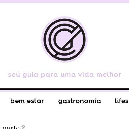
bem estar
gastronomia
life
 parte 2