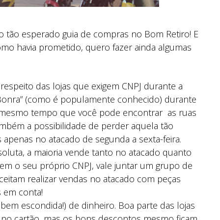
do tão esperado guia de compras no Bom Retiro! E
como havia prometido, quero fazer ainda algumas
espeito das lojas que exigem CNPJ durante a
“Bonra” (como é populamente conhecido) durante
o mesmo tempo que você pode encontrar as ruas
ambém a possibilidade de perder aquela tão
 apenas no atacado de segunda a sexta-feira.
oluta, a maioria vende tanto no atacado quanto
tem o seu próprio CNPJ, vale juntar um grupo de
aceitam realizar vendas no atacado com peças
s em conta!
em escondida!) de dinheiro. Boa parte das lojas
u no cartão, mas os bons descontos mesmo ficam