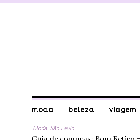
moda
beleza
viagem
Moda
,
São Paulo
Guia de compras: Bom Retiro –