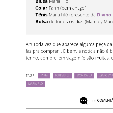
Blusa
Maria Filó
Colar
Farm (bem antigo!)
Tênis
Maria Filó (presente da
Divino
Bolsa
de todos os dias (Marc by Marc
Ah! Toda vez que aparece alguma peça da
faz pra comprar… E bem, a notícia não é bo
tenho, comprei em viagem (e são muitas, 
TAGS:
FARM
FOREVER 21
LOOK DA LU
MARC BY 
MARIA FILÓ
131 COMENT