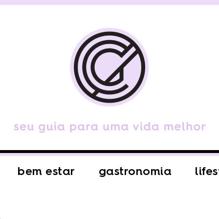
bem estar
gastronomia
life
s