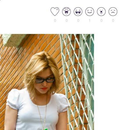
0
0
0
1
0
0