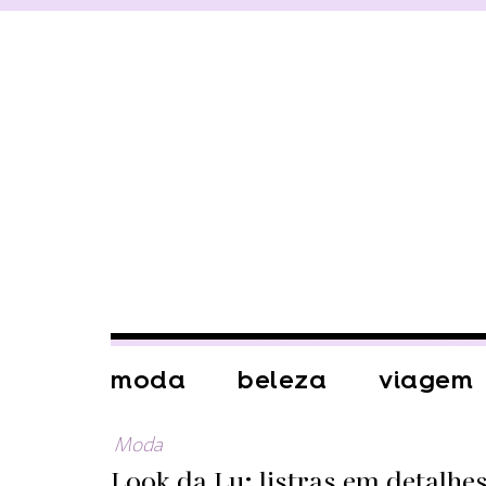
moda
beleza
viagem
Moda
Look da Lu: listras em detalhe