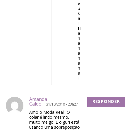
e
u
s
a
!
H
a
h
a
h
a
h
a
h
a
!
Amanda
RESPONDER
Caldo
31/10/2010 - 23h27
Amo o Moda Real!! O
colar é lindo mesmo,
muito meigo. E o guri está
usando uma sopreposição