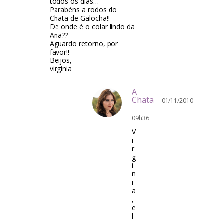
todos os dias…
Parabéns a rodos do
Chata de Galocha!!
De onde é o colar lindo da
Ana??
Aguardo retorno, por
favor!!
Beijos,
virginia
A
Chata
01/11/2010
-
09h36
V
i
r
g
i
n
i
a
,
e
l