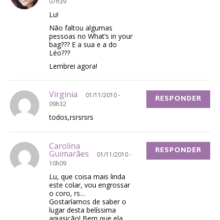
07h39
Lu!
Não faltou algumas
pessoas no What’s in your
bag??? E a sua e a do
Léo???
Lembrei agora!
Virginia
01/11/2010 -
RESPONDER
09h32
todos,rsrsrsrs
Carolina
RESPONDER
Guimarães
01/11/2010 -
10h09
Lu, que coisa mais linda
este colar, vou engrossar
o coro, rs…
Gostaríamos de saber o
lugar desta belíssima
aquisição! Bem que ela