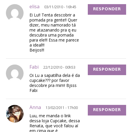
elisa
03/11/2010 - 16h45
RESPONDER
Ei Lu!! Tenta descobrir a
pomada pra gente!! Quer
dizer, meu namorado tá
me atazanando pra q eu
descubra uma pomada
para ele!!! Essa me parece
a ideal!!!
Beijos!!!
Fabi
22/12/2010 - 00h53
RESPONDER
Oi Lu a sapatilha dela é da
cupcake??? por favor
descobre pra mim! Bjsss
Fabi
Anna
13/02/2011 - 17h00
RESPONDER
Luu, me manda o link
dessa loja Cupcake, dessa
Renata, que você falou aí
em cima que é