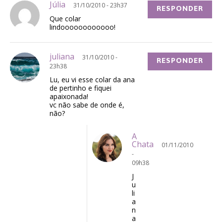
Júlia
31/10/2010 - 23h37
RESPONDER
Que colar
lindoooooooooooo!
juliana
31/10/2010 -
RESPONDER
23h38
Lu, eu vi esse colar da ana
de pertinho e fiquei
apaixonada!
vc não sabe de onde é,
não?
A
Chata
01/11/2010
-
09h38
J
u
li
a
n
a