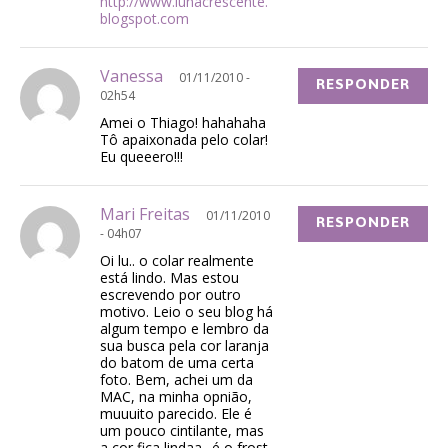
http://www.lunacrescente.
blogspot.com
Vanessa
01/11/2010 -
RESPONDER
02h54
Amei o Thiago! hahahaha
Tô apaixonada pelo colar!
Eu queeero!!!
Mari Freitas
01/11/2010
RESPONDER
- 04h07
Oi lu.. o colar realmente
está lindo. Mas estou
escrevendo por outro
motivo. Leio o seu blog há
algum tempo e lembro da
sua busca pela cor laranja
do batom de uma certa
foto. Bem, achei um da
MAC, na minha opnião,
muuuito parecido. Ele é
um pouco cintilante, mas
a cor fica lindaa.. é o frost.