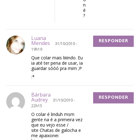
n
é
?
Luana
RESPONDER
Mendes
31/10/2010 -
19h19
Que colar mais liiiindo. Eu
ia até ter pena de usar, ia
guardar sóóó pra mim ;P
:*
Bárbara
RESPONDER
Audrey
31/10/2010 -
22h15
O colar é linduh msm
gente na é a primeira vez
que eu vejo esse /
site Chatas de galocha e
me apaixonei