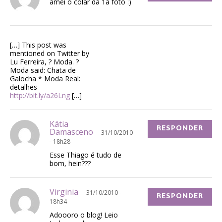
amei o colar da 1a foto :)
[…] This post was
mentioned on Twitter by
Lu Ferreira, ? Moda. ?
Moda said: Chata de
Galocha * Moda Real:
detalhes
http://bit.ly/a26Lng
[…]
Kátia
RESPONDER
Damasceno
31/10/2010
- 18h28
Esse Thiago é tudo de
bom, hein???
Virginia
31/10/2010 -
RESPONDER
18h34
Adoooro o blog! Leio