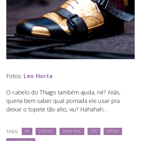
Fotos:
Leo Horta
O cabelo do Thiago também ajuda, né? Aliás,
queria bem saber qual pomada ele usar pra
deixar o topete tão alto, viu? Hahahah…
TAGS:
BH
CUPCAKE
MODA REAL
ODD
OXFORD