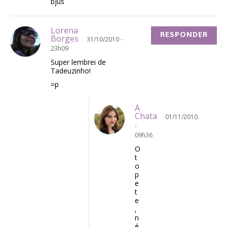
bjus
Lorena
RESPONDER
Borges
31/10/2010 -
23h09
Super lembrei de
Tadeuzinho!
=p
A
Chata
01/11/2010
-
09h36
O
t
o
p
e
t
e
,
n
é