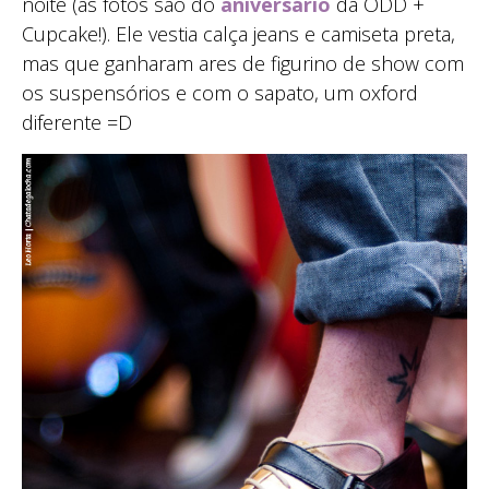
noite (as fotos são do
aniversário
da ODD +
Cupcake!). Ele vestia calça jeans e camiseta preta,
mas que ganharam ares de figurino de show com
os suspensórios e com o sapato, um oxford
diferente =D