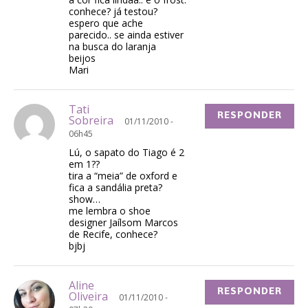
conhece? já testou?
espero que ache
parecido.. se ainda estiver
na busca do laranja
beijos
Mari
Tati
RESPONDER
Sobreira
01/11/2010 -
06h45
Lú, o sapato do Tiago é 2
em 1??
tira a “meia” de oxford e
fica a sandália preta?
show…
me lembra o shoe
designer Jaílsom Marcos
de Recife, conhece?
bjbj
Aline
RESPONDER
Oliveira
01/11/2010 -