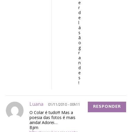
e
r
d
e
l
á
s
ã
o
g
r
a
n
d
e
s
!
Luana
01/11/2010 - 00h11
RESPONDER
O Colar é tudo!!! Mas a
poesia das fotos é mais
ainda! Adorei…
Bjim