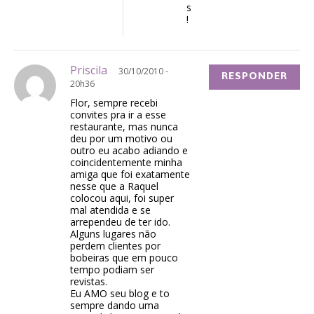
s
!
Priscila
30/10/2010 -
RESPONDER
20h36
Flor, sempre recebi
convites pra ir a esse
restaurante, mas nunca
deu por um motivo ou
outro eu acabo adiando e
coincidentemente minha
amiga que foi exatamente
nesse que a Raquel
colocou aqui, foi super
mal atendida e se
arrependeu de ter ido.
Alguns lugares não
perdem clientes por
bobeiras que em pouco
tempo podiam ser
revistas.
Eu AMO seu blog e to
sempre dando uma