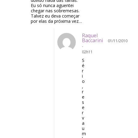
duvido nada das falhas.
Eu só nunca aguentei
chegar nas sobremesas.
Talvez eu deva começar
por elas da próxima vez…
Raquel
Baccarini
01/11/2010
-
02h11
S
é
r
i
o
,
r
e
s
e
r
v
a
u
m