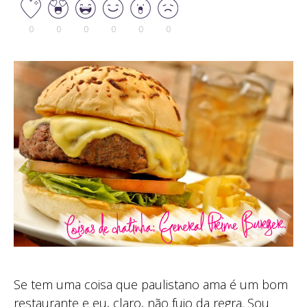
0
0
0
0
0
0
Se tem uma coisa que paulistano ama é um bom
restaurante e eu, claro, não fujo da regra. Sou