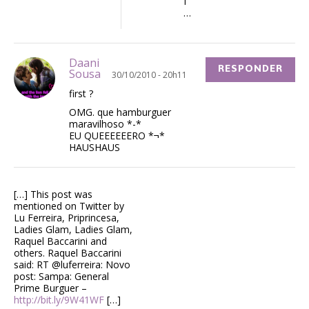
f
…
Daani
RESPONDER
Sousa
30/10/2010 - 20h11
first ?
OMG. que hamburguer
maravilhoso *-*
EU QUEEEEEERO *¬*
HAUSHAUS
[…] This post was
mentioned on Twitter by
Lu Ferreira, Priprincesa,
Ladies Glam, Ladies Glam,
Raquel Baccarini and
others. Raquel Baccarini
said: RT @luferreira: Novo
post: Sampa: General
Prime Burguer –
http://bit.ly/9W41WF
[…]