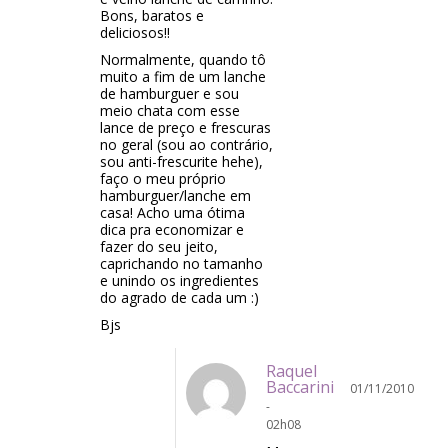
Bons, baratos e
deliciosos!!
Normalmente, quando tô
muito a fim de um lanche
de hamburguer e sou
meio chata com esse
lance de preço e frescuras
no geral (sou ao contrário,
sou anti-frescurite hehe),
faço o meu próprio
hamburguer/lanche em
casa! Acho uma ótima
dica pra economizar e
fazer do seu jeito,
caprichando no tamanho
e unindo os ingredientes
do agrado de cada um :)
Bjs
Raquel
Baccarini
01/11/2010
-
02h08