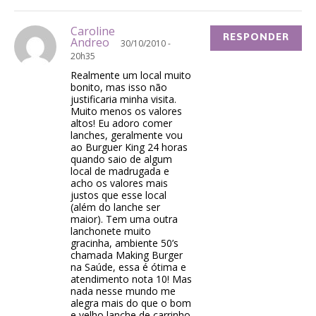
Caroline
RESPONDER
Andreo
30/10/2010 -
20h35
Realmente um local muito
bonito, mas isso não
justificaria minha visita.
Muito menos os valores
altos! Eu adoro comer
lanches, geralmente vou
ao Burguer King 24 horas
quando saio de algum
local de madrugada e
acho os valores mais
justos que esse local
(além do lanche ser
maior). Tem uma outra
lanchonete muito
gracinha, ambiente 50’s
chamada Making Burger
na Saúde, essa é ótima e
atendimento nota 10! Mas
nada nesse mundo me
alegra mais do que o bom
e velho lanche de carrinho.