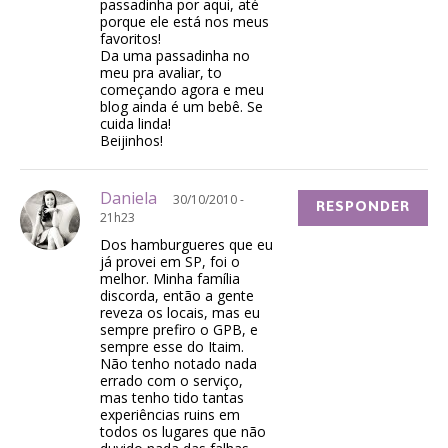
passadinha por aqui, até
porque ele está nos meus
favoritos!
Da uma passadinha no
meu pra avaliar, to
começando agora e meu
blog ainda é um bebê. Se
cuida linda!
Beijinhos!
Daniela
30/10/2010 -
RESPONDER
21h23
Dos hamburgueres que eu
já provei em SP, foi o
melhor. Minha família
discorda, então a gente
reveza os locais, mas eu
sempre prefiro o GPB, e
sempre esse do Itaim.
Não tenho notado nada
errado com o serviço,
mas tenho tido tantas
experiências ruins em
todos os lugares que não