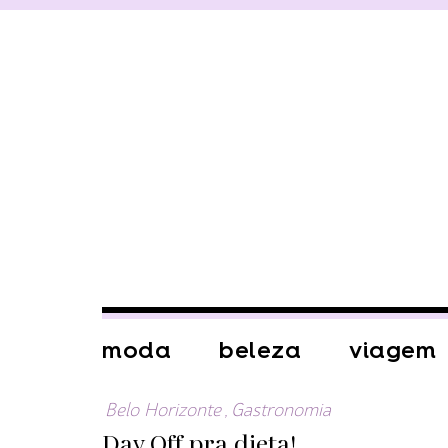
moda
beleza
viagem
Belo Horizonte
,
Gastronomia
Day Off pra dieta!