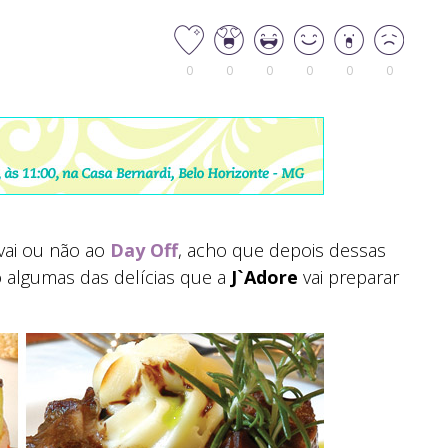
0
0
0
0
0
0
 vai ou não ao
Day Off
, acho que depois dessas
ão algumas das delícias que a
J`Adore
vai preparar