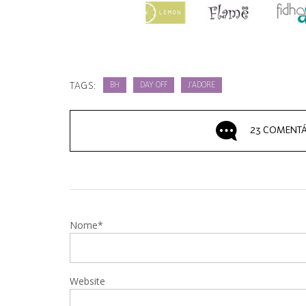
TAGS:
BH
DAY OFF
J`ADORE
23 COMENTÁ
Nome*
Website