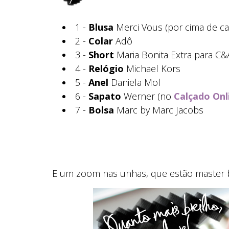
1 -
Blusa
Merci Vous (por cima de ca
2 -
Colar
Adô
3 -
Short
Maria Bonita Extra para C&
4 -
Relógio
Michael Kors
5 -
Anel
Daniela Mol
6 -
Sapato
Werner (no
Calçado Onl
7 -
Bolsa
Marc by Marc Jacobs
E um zoom nas unhas, que estão master b