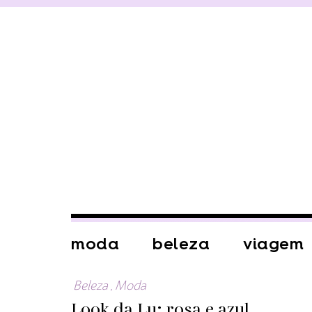
moda
beleza
viagem
Beleza
,
Moda
Look da Lu: rosa e azul