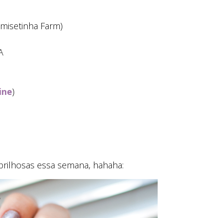
misetinha Farm)
A
ine
)
rilhosas essa semana, hahaha: