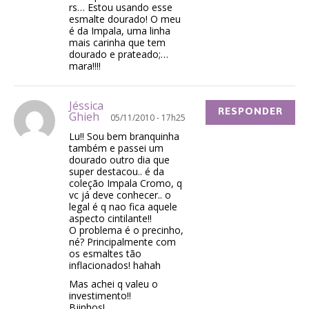
rs… Estou usando esse
esmalte dourado! O meu
é da Impala, uma linha
mais carinha que tem
dourado e prateado;…
mara!!!!
Jéssica
RESPONDER
Ghieh
05/11/2010 - 17h25
Lu!! Sou bem branquinha
também e passei um
dourado outro dia que
super destacou.. é da
coleção Impala Cromo, q
vc já deve conhecer.. o
legal é q nao fica aquele
aspecto cintilante!!
O problema é o precinho,
né? Principalmente com
os esmaltes tão
inflacionados! hahah
Mas achei q valeu o
investimento!!
Bjinhos!