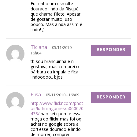
Eu tenho um esmalte
dourado lindo da Risqué
que chama Filete! Apesar
de gostar muito, uso
pouco. Mas ainda assim é
lindo! ;)
Ticiana
05/11/2010 -
RESPONDER
16h04
tb sou branquinha e n
gostava, mas comprei o
bárbara da impala e fica
lindooooo.. bjos
Elisa
05/11/2010 - 16h09
RESPONDER
http://www.flickr.com/phot
os/ludmilagomes/5060070
433/
nao sei quem é essa
moça do flickr mas foi oq
achei no google sobre a
cor! esse dourado é lindo
de morrer, comprei