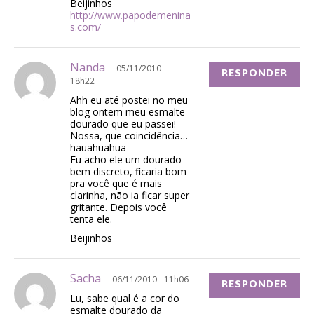
Beijinhos
http://www.papodemenina
s.com/
Nanda
05/11/2010 -
RESPONDER
18h22
Ahh eu até postei no meu
blog ontem meu esmalte
dourado que eu passei!
Nossa, que coincidência…
hauahuahua
Eu acho ele um dourado
bem discreto, ficaria bom
pra você que é mais
clarinha, não ia ficar super
gritante. Depois você
tenta ele.
Beijinhos
Sacha
06/11/2010 - 11h06
RESPONDER
Lu, sabe qual é a cor do
esmalte dourado da