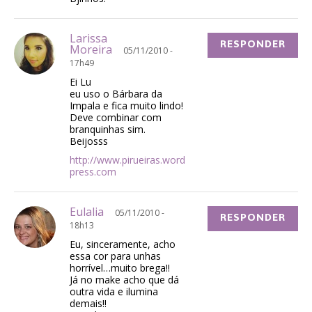
Larissa
RESPONDER
Moreira
05/11/2010 -
17h49
Ei Lu
eu uso o Bárbara da
Impala e fica muito lindo!
Deve combinar com
branquinhas sim.
Beijosss
http://www.pirueiras.word
press.com
Eulalia
05/11/2010 -
RESPONDER
18h13
Eu, sinceramente, acho
essa cor para unhas
horrível…muito brega!!
Já no make acho que dá
outra vida e ilumina
demais!!