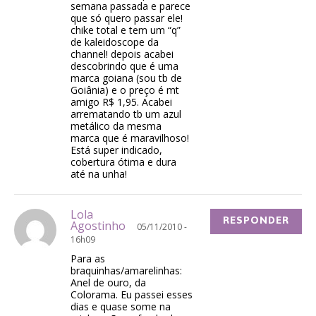
semana passada e parece
que só quero passar ele!
chike total e tem um “q”
de kaleidoscope da
channel! depois acabei
descobrindo que é uma
marca goiana (sou tb de
Goiânia) e o preço é mt
amigo R$ 1,95. Acabei
arrematando tb um azul
metálico da mesma
marca que é maravilhoso!
Está super indicado,
cobertura ótima e dura
até na unha!
Lola
RESPONDER
Agostinho
05/11/2010 -
16h09
Para as
braquinhas/amarelinhas:
Anel de ouro, da
Colorama. Eu passei esses
dias e quase some na