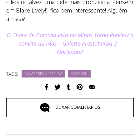
cílios (e talvez uma pele mais bronzeada! Pensem
em Blake Lively!), fica bem interessante! Alguém
arrisca?
O Chata de Galocha está no Minas Trend Preview a
convite da P&G – Gillette Prestobarba 3 –
Obrigada!!
TAGS:
MINAS TREND PREVIEW
PATACHOU
DEIXAR COMENTÁRIOS