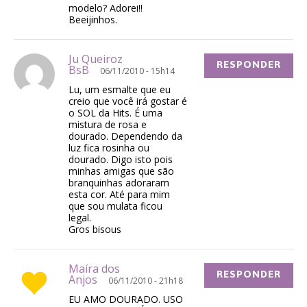
modelo? Adorei!!
Beeijinhos.
Ju Queiroz
RESPONDER
BsB
06/11/2010 - 15h14
Lu, um esmalte que eu
creio que você irá gostar é
o SOL da Hits. É uma
mistura de rosa e
dourado. Dependendo da
luz fica rosinha ou
dourado. Digo isto pois
minhas amigas que são
branquinhas adoraram
esta cor. Até para mim
que sou mulata ficou
legal.
Gros bisous
Maíra dos
RESPONDER
Anjos
06/11/2010 - 21h18
EU AMO DOURADO. USO