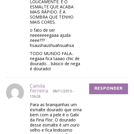
LOUCAMENTE. É O
ESMALTE QUE ACABA
MAIS RÁPIDO. É A
SOMBRA QUE TENHO
MAIS CORES.
o fato de ser
neeeeeeegaaa ajuda
neee???
hsaushaushuahsuahsa
TODO MUNDO FALA..
negaaa fica taaao chic de
dourado… básico de nega
é dourado!
Camila
RESPONDER
Ferreira
08/11/2010 -
15h28
Para as branquinhas um
esmalte dourado que orna
bem com a pele é o Gabi
da Fina Flor. O dourado
desse esmalte é um ouro
velho e fica lindissimo