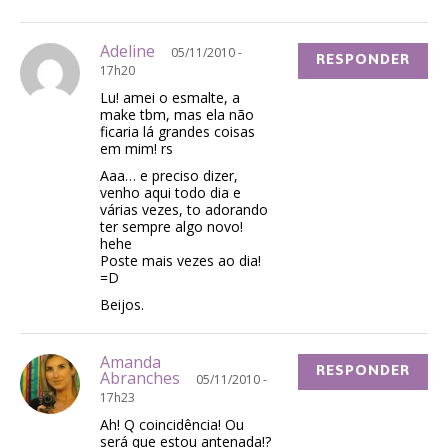
Adeline
05/11/2010 -
RESPONDER
17h20
Lu! amei o esmalte, a
make tbm, mas ela não
ficaria lá grandes coisas
em mim! rs
Aaa… e preciso dizer,
venho aqui todo dia e
várias vezes, to adorando
ter sempre algo novo!
hehe
Poste mais vezes ao dia!
=D
Beijos.
Amanda
RESPONDER
Abranches
05/11/2010 -
17h23
Ah! Q coincidência! Ou
será que estou antenada!?