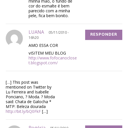
minha mão, o fundo de
cor do esmalte é bem
parecido com a minha
pele, fica bem bonito.
LUANA
05/11/2010 -
RESPONDER
16h20
AMO ESSA COR
vISITEM MEU BLOG
http://www.fofocanoclose
t.blogspot.com/
[…] This post was
mentioned on Twitter by
Lu Ferreira and Isabelle
Ponciano, ? Moda. ? Moda
said: Chata de Galocha *
MTP: Beleza dourada
http://bit.ly/bQ0FkF
[…]
Rogéria