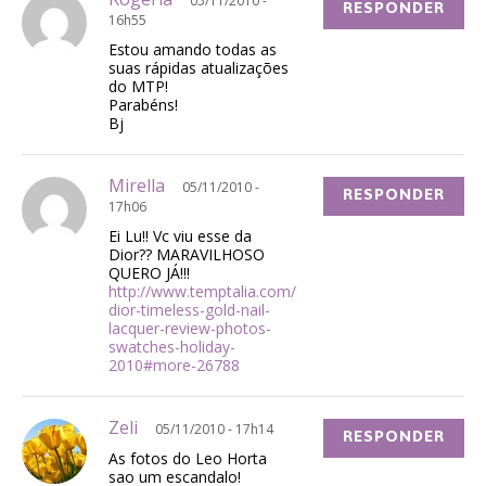
05/11/2010 -
RESPONDER
16h55
Estou amando todas as
suas rápidas atualizações
do MTP!
Parabéns!
Bj
Mirella
05/11/2010 -
RESPONDER
17h06
Ei Lu!! Vc viu esse da
Dior?? MARAVILHOSO
QUERO JÁ!!!
http://www.temptalia.com/
dior-timeless-gold-nail-
lacquer-review-photos-
swatches-holiday-
2010#more-26788
Zeli
05/11/2010 - 17h14
RESPONDER
As fotos do Leo Horta
sao um escandalo!