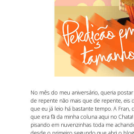
No mês do meu aniversário, queria postar
de repente não mais que de repente, eis 
que eu já leio há bastante tempo. A Fran, 
que era fã da minha coluna aqui no Chata!
pisando em nuvenzinhas toda me achando
desde o primeiro segundo que abri o blog