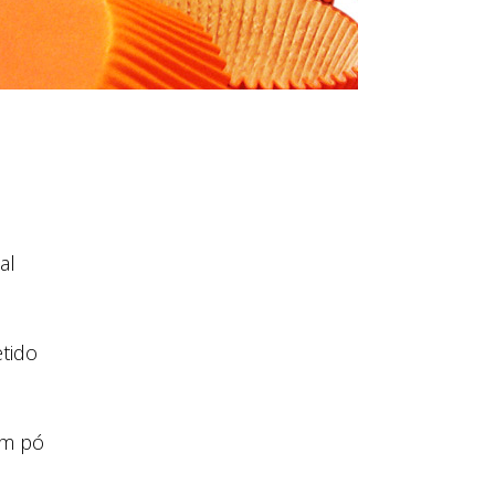
al
tido
em pó