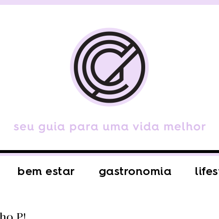
bem estar
gastronomia
life
ho P!