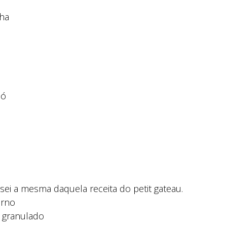
lha
pó
ei a mesma daquela receita do petit gateau.
orno
e granulado