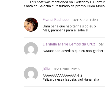
[…] This post was mentioned on Twitter by Lu Ferreir
Chata de Galocha * Resultado da promo Duda Moli
Franci Pacheco
08/11/2010 - 10h54
Uma pena que não tenha sido eu :/
Mas, parabéns para a Isabela!
Danielle Marie Lemos da Cruz
08/1
Nãaaaaaao acredito que eu não ganhei! :
Júlia
08/11/2010 - 20h16
AAAAAAAAAAAAAAAAH! :(
Felizarda essa Isabela, viu! Hahahaha