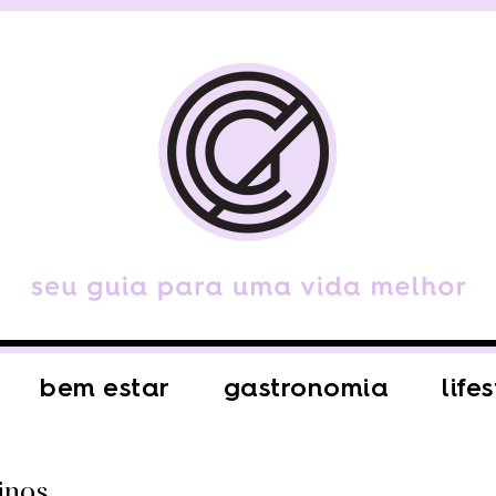
bem estar
gastronomia
life
inos