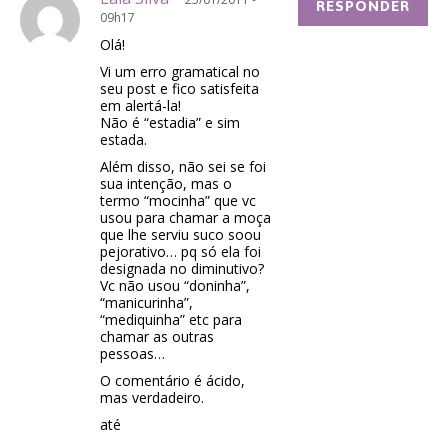
RESPONDER
09h17
Olá!
Vi um erro gramatical no
seu post e fico satisfeita
em alertá-la!
Não é “estadia” e sim
estada.
Além disso, não sei se foi
sua intenção, mas o
termo “mocinha” que vc
usou para chamar a moça
que lhe serviu suco soou
pejorativo… pq só ela foi
designada no diminutivo?
Vc não usou “doninha”,
“manicurinha”,
“mediquinha” etc para
chamar as outras
pessoas…
O comentário é ácido,
mas verdadeiro.
até