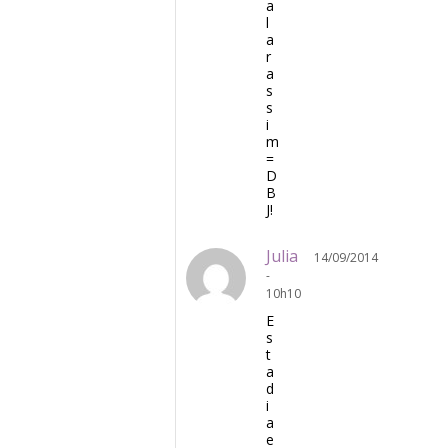
a
l
a
r
a
s
s
i
m
=
D
B
J!
Julia
14/09/2014
-
10h10
E
s
t
a
d
i
a
e