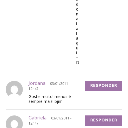
d
o
n
a
t
a
l
a
q
u
i
=
D
Jordana
03/01/2011 -
RESPONDER
12h47
Gostei muito! menos é
sempre mais! bjim
Gabriela
03/01/2011 -
RESPONDER
12h47