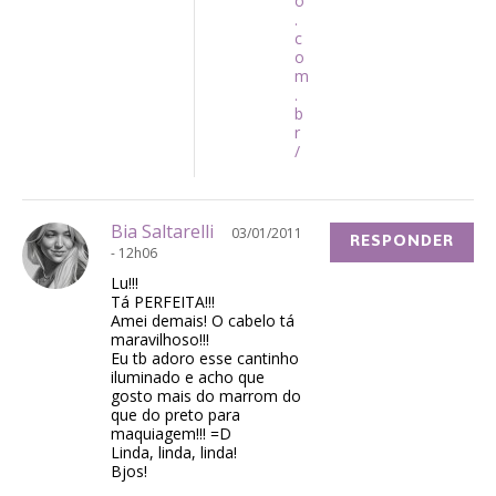
o
.
c
o
m
.
b
r
/
Bia Saltarelli
03/01/2011
RESPONDER
- 12h06
Lu!!!
Tá PERFEITA!!!
Amei demais! O cabelo tá
maravilhoso!!!
Eu tb adoro esse cantinho
iluminado e acho que
gosto mais do marrom do
que do preto para
maquiagem!!! =D
Linda, linda, linda!
Bjos!