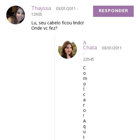
Thayssa
03/01/2011 -
RESPONDER
12h05
Lu, seu cabelo ficou lindo!
Onde vc fez?
A
Chata
03/01/2011
-
22h45
C
o
m
o
Í
c
a
r
o
!
A
q
u
i: