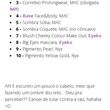
3 -
Corretivo Prolongwear, MAC (obrigada
Mi
!!!)
4 -
Base
Face&Body, MAC
5 -
Sombra Soba, MAC
6 -
Sombra Coquete, MAC (no côncavo)
7 -
Blush Cheeky Colour Make Out,
Eyeko
8 -
Big Eyes mascara,
Eyeko
9 -
Pigmento Pearl, Nyx
10 -
Pigmento Yellow Gold, Nyx
Ah! E escureci um pouco o cabelo, meio que
fazendo um ombré discreto… Deu pra
perceber?? Cansei de lutar contra a raiz, hahaha
=D