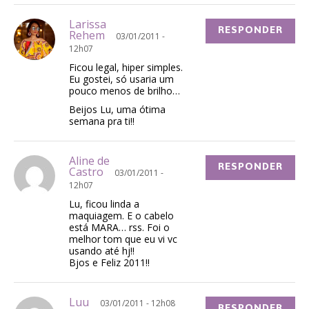
Larissa
RESPONDER
Rehem
03/01/2011 -
12h07
Ficou legal, hiper simples.
Eu gostei, só usaria um
pouco menos de brilho…
Beijos Lu, uma ótima
semana pra ti!!
Aline de
RESPONDER
Castro
03/01/2011 -
12h07
Lu, ficou linda a
maquiagem. E o cabelo
está MARA… rss. Foi o
melhor tom que eu vi vc
usando até hj!!
Bjos e Feliz 2011!!
Luu
03/01/2011 - 12h08
RESPONDER