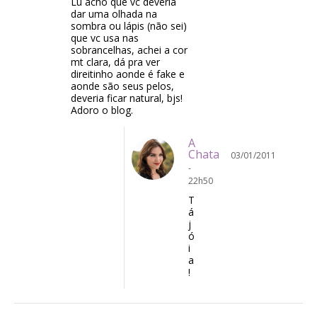
Lu acho que vc deveria
dar uma olhada na
sombra ou lápis (não sei)
que vc usa nas
sobrancelhas, achei a cor
mt clara, dá pra ver
direitinho aonde é fake e
aonde são seus pelos,
deveria ficar natural, bjs!
Adoro o blog.
A
Chata
03/01/2011
-
22h50
T
á
j
ó
i
a
!