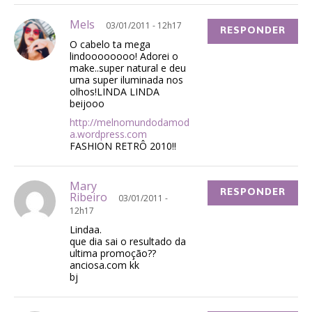
Mels
03/01/2011 - 12h17
RESPONDER
O cabelo ta mega
lindoooooooo! Adorei o
make..super natural e deu
uma super iluminada nos
olhos!LINDA LINDA
beijooo
http://melnomundodamod
a.wordpress.com
FASHION RETRÔ 2010!!
Mary
RESPONDER
Ribeiro
03/01/2011 -
12h17
Lindaa.
que dia sai o resultado da
ultima promoção??
anciosa.com kk
bj