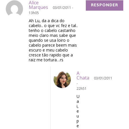
Alice
RESPONDER
Marques
03/01/2011 -
13h05
Ah Lu, da a dica do
cabelo.. o que vc fez e tal..
tenho o cabelo castanho
meio claro mas sabe que
quando se usa loiro o
cabelo parece beem mais
escuro e meu cabelo
cresce tão rapido que a
raiz me tortura…rs
A
Chata
03/01/2011
-
22h51
U
a
i,
e
u
p
e