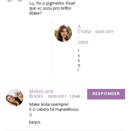
Lu, foi o pigmento Pearl
que vc usou pro brilho
Blake?
A
Chata
03/01/2011
-
22h50
I
s
s
o
!
Makes and
RESPONDER
Books
03/01/2011 - 12h48
Make linda seempre!
E o cabelo tá maravilhoso
;)
beijos