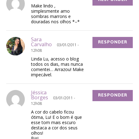
Make lindo ,
simplesmente amo
sombras marrons e
douradas nos olhos *–*
Sara
RESPONDER
Carvalho
03/01/2011 -
12h08
Linda Lu, acesso o blog
todos os dias, mas nunca
comentei… Arrazou! Make
impecável.
Jéssica
RESPONDER
Borges
03/01/2011 -
12h08
A cor do cabelo ficou
ótima, Lu! E o bom é que
esse tom mais escuro
destaca a cor dos seus
olhos!
Bjs!