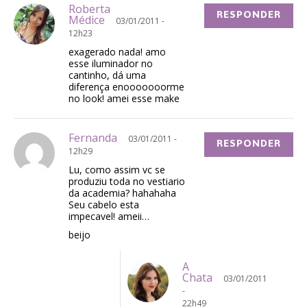
Roberta
RESPONDER
Médice
03/01/2011 -
12h23
exagerado nada! amo
esse iluminador no
cantinho, dá uma
diferença enooooooorme
no look! amei esse make
Fernanda
03/01/2011 -
RESPONDER
12h29
Lu, como assim vc se
produziu toda no vestiario
da academia? hahahaha
Seu cabelo esta
impecavel! ameii…
beijo
A
Chata
03/01/2011
-
22h49