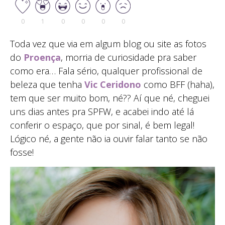
0
1
0
0
0
0
Toda vez que via em algum blog ou site as fotos
do
Proença
, morria de curiosidade pra saber
como era… Fala sério, qualquer profissional de
beleza que tenha
Vic Ceridono
como BFF (haha),
tem que ser muito bom, né?? Aí que né, cheguei
uns dias antes pra SPFW, e acabei indo até lá
conferir o espaço, que por sinal, é bem legal!
Lógico né, a gente não ia ouvir falar tanto se não
fosse!