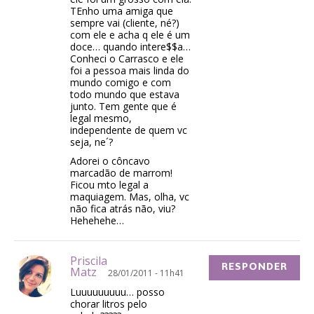
TEnho uma amiga que
sempre vai (cliente, né?)
com ele e acha q ele é um
doce… quando intere$$a…
Conheci o Carrasco e ele
foi a pessoa mais linda do
mundo comigo e com
todo mundo que estava
junto. Tem gente que é
legal mesmo,
independente de quem vc
seja, ne´?
Adorei o côncavo
marcadão de marrom!
Ficou mto legal a
maquiagem. Mas, olha, vc
não fica atrás não, viu?
Hehehehe…
Priscila
RESPONDER
Matz
28/01/2011 - 11h41
Luuuuuuuuu… posso
chorar litros pelo