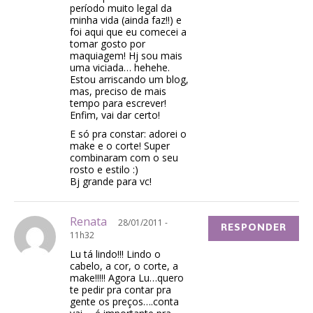
período muito legal da
minha vida (ainda faz!!) e
foi aqui que eu comecei a
tomar gosto por
maquiagem! Hj sou mais
uma viciada… hehehe.
Estou arriscando um blog,
mas, preciso de mais
tempo para escrever!
Enfim, vai dar certo!
E só pra constar: adorei o
make e o corte! Super
combinaram com o seu
rosto e estilo :)
Bj grande para vc!
Renata
28/01/2011 -
RESPONDER
11h32
Lu tá lindo!!! Lindo o
cabelo, a cor, o corte, a
make!!!!! Agora Lu…quero
te pedir pra contar pra
gente os preços….conta