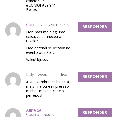
cabelo?????
#COMOFAZ?????
Beijos
Carol
28/01/2011 - 11h55
RESPONDER
Flor, mas me diag uma
coisa: vc conheceu a
Gisele?
Não entendi se vc tava no
evento ou náo…
Valeu! bjusss
Lidy
28/01/2011 - 11h56
RESPONDER
A sua sombrancelha está
mais fina ou é impressão
minha? make e cabelo
perfeitos!
Aline de
RESPONDER
Castro
28/01/2011 -