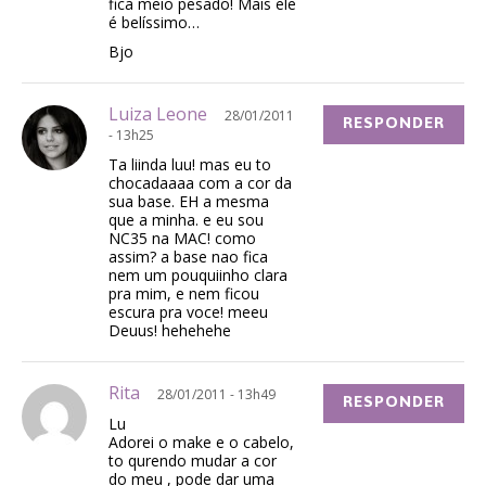
fica meio pesado! Mais ele
é belíssimo…
Bjo
Luiza Leone
28/01/2011
RESPONDER
- 13h25
Ta liinda luu! mas eu to
chocadaaaa com a cor da
sua base. EH a mesma
que a minha. e eu sou
NC35 na MAC! como
assim? a base nao fica
nem um pouquiinho clara
pra mim, e nem ficou
escura pra voce! meeu
Deuus! hehehehe
Rita
28/01/2011 - 13h49
RESPONDER
Lu
Adorei o make e o cabelo,
to qurendo mudar a cor
do meu , pode dar uma