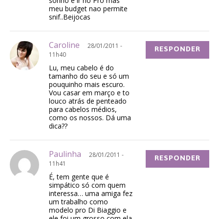
sonho é ir no Pro mas
meu budget nao permite
snif..Beijocas
Caroline
28/01/2011 -
RESPONDER
11h40
Lu, meu cabelo é do
tamanho do seu e só um
pouquinho mais escuro.
Vou casar em março e to
louco atrás de penteado
para cabelos médios,
como os nossos. Dá uma
dica??
Paulinha
28/01/2011 -
RESPONDER
11h41
É, tem gente que é
simpático só com quem
interessa… uma amiga fez
um trabalho como
modelo pro Di Biaggio e
ele foi um grosso com ela.