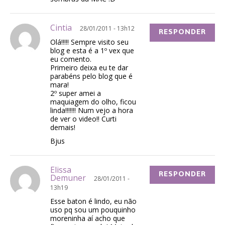
Cintia
28/01/2011 - 13h12
RESPONDER
Olá!!!!! Sempre visito seu
blog e esta é a 1º vex que
eu comento.
Primeiro deixa eu te dar
parabéns pelo blog que é
mara!
2º super amei a
maquiagem do olho, ficou
linda!!!!!!! Num vejo a hora
de ver o video!! Curti
demais!
Bjus
Elissa
RESPONDER
Demuner
28/01/2011 -
13h19
Esse baton é lindo, eu não
uso pq sou um pouquinho
moreninha aí acho que