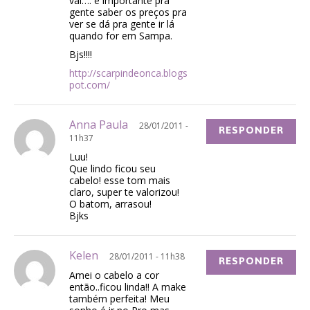
vai…. é importante pra
gente saber os preços pra
ver se dá pra gente ir lá
quando for em Sampa.
Bjs!!!!
http://scarpindeonca.blogs
pot.com/
Anna Paula
28/01/2011 -
RESPONDER
11h37
Luu!
Que lindo ficou seu
cabelo! esse tom mais
claro, super te valorizou!
O batom, arrasou!
Bjks
Kelen
28/01/2011 - 11h38
RESPONDER
Amei o cabelo a cor
então..ficou linda!! A make
também perfeita! Meu