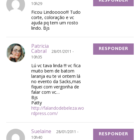
RESPONDER
10h29
Ficou Lindooooo!!! Tudo
corte, coloração e vc
ajuda pq tem um rosto
lindo. Bjs
Patricia
RESPONDER
Cabral
28/01/2011 -
10h35
Lú vc tava linda !!! vc fica
muito bem de batom
laranja eu te vi ontem lá
no evento da Sacks,mas
fiquei com vergonha de
falar com vc…
Bjs
Patty
http://falandodebeleza.wo
rdpress.com/
Suelaine
28/01/2011 -
RESPONDER
10h40