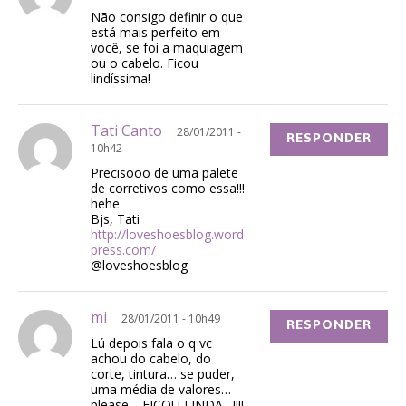
Não consigo definir o que
está mais perfeito em
você, se foi a maquiagem
ou o cabelo. Ficou
lindíssima!
Tati Canto
28/01/2011 -
RESPONDER
10h42
Precisooo de uma palete
de corretivos como essa!!!
hehe
Bjs, Tati
http://loveshoesblog.word
press.com/
@loveshoesblog
mi
28/01/2011 - 10h49
RESPONDER
Lú depois fala o q vc
achou do cabelo, do
corte, tintura… se puder,
uma média de valores…
please… FICOU LINDA…!!!!