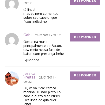
RESPONDER
09h12
tá linda!
mas vc nem comentou
sobre seu cabelo, que
ficou lindíssimo.
Gabi
28/01/2011 - 09h17
RESPONDER
Gostei na make
principalmente do Baton,
tow meio nessa fase de
baton com presença..hehe
BjOoooos
Jessica
RESPONDER
Freitas
28/01/2011 -
09h22
Lú, vc vai ficar careca
menina! Tu não pintou o
cabelo outro dia?! rsrsrs…
Fica linda de qualquer
jeito!