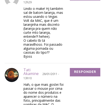
12h29
Lindo o make! Hj também
saí de batom laranja, mas
estou usando o Vegas
Volt da MAC, que é um
laranjinha mais discreto
(laranja pra quem não
curte mto laranja,
entende?! hehee).
O cabelo tb tá
maravilhoso. Foi passado
alguma pomada ou
caoisas do tipo??
Bjoss
Tati
RESPONDER
Akamine
28/01/2011 -
13h10
Hah, o que mais gostei foi
passar o mouse por cima
do nome dos produtos e
aparecer o número na
foto, principalmente das
sombras da MAC :D