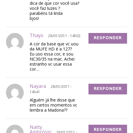
dica de que cor você usa?
você faz luzes ?
parabéns tá linda
bjos!
Thays
28/01/2011 - 14h02
RESPONDER
A cor da base que vc uou
da MUFE HD é a 127?
Eu uso essa cor, e sou
NC30/35 na mac. Achei
estranho vc usar essa
cor…
Nayara
28/01/2011 -
RESPONDER
14h41
Alguém já lhe disse que
em certos momentos vc
lembra a Madona??
Natty
RESPONDER
Ambrósio
28/01/2011 -