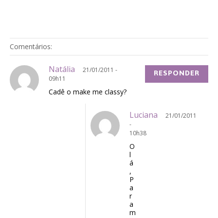
Comentários:
Natália
21/01/2011 -
RESPONDER
09h11
Cadê o make me classy?
Luciana
21/01/2011
-
10h38
O
l
á
,
P
a
r
a
m