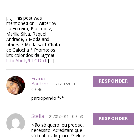
[…] This post was
mentioned on Twitter by
Lu Ferreira, Bia Lopez,
Marília Silva, Raquel
Andrade, ? Moda and
others. ? Moda said: Chata
de Galocha * Promo: os
kits coloridos da Sigma!
http://bit.ly/hTODoT
[…]
Franci
RESPONDER
Pacheco
21/01/2011 -
09h46
participando *-*
Stella
21/01/2011 - 09h53
RESPONDER
Não só quero, eu preciso,
necessito! Acreditam que
só tenho UM pincel?? ele é