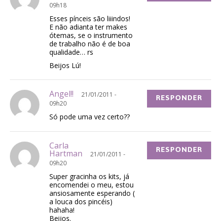
09h18
Esses pínceis são liiindos!
E não adianta ter makes
ótemas, se o instrumento
de trabalho não é de boa
qualidade… rs
Beijos Lú!
Angel!!
21/01/2011 -
RESPONDER
09h20
Só pode uma vez certo??
Carla
RESPONDER
Hartman
21/01/2011 -
09h20
Super gracinha os kits, já
encomendei o meu, estou
ansiosamente esperando (
a louca dos pincéis)
hahaha!
Beijos.