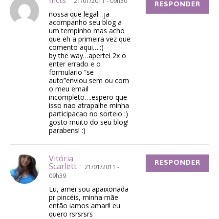
21/01/2011 - 09h30
RESPONDER
nossa que legal…ja
acompanho seu blog a
um tempinho mas acho
que eh a primeira vez que
comento aqui….:)
by the way…apertei 2x o
enter errado e o
formulario “se
auto”enviou sem ou com
o meu email
incompleto….espero que
isso nao atrapalhe minha
participacao no sorteio :)
gosto muito do seu blog!
parabens! :)
Vitória
RESPONDER
Scarlett
21/01/2011 -
09h39
Lu, amei sou apaixonada
pr pincéis, minha mãe
então iamos amar!! eu
quero rsrsrsrs