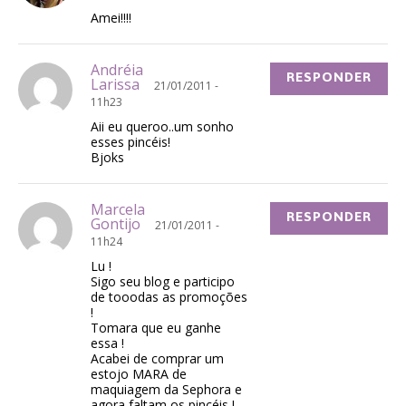
Amei!!!!
Andréia
RESPONDER
Larissa
21/01/2011 -
11h23
Aii eu queroo..um sonho
esses pincéis!
Bjoks
Marcela
RESPONDER
Gontijo
21/01/2011 -
11h24
Lu !
Sigo seu blog e participo
de tooodas as promoções
!
Tomara que eu ganhe
essa !
Acabei de comprar um
estojo MARA de
maquiagem da Sephora e
agora faltam os pincéis !