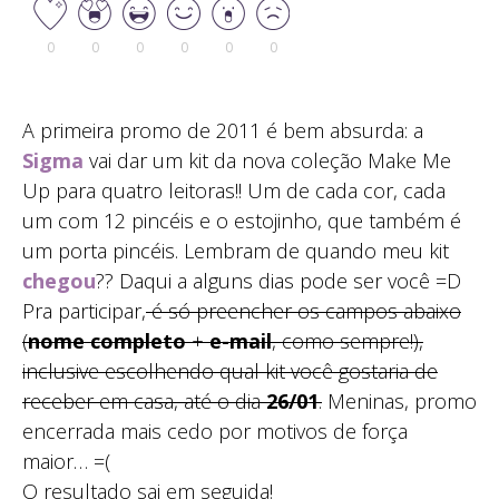
0
0
0
0
0
0
A primeira promo de 2011 é bem absurda: a
Sigma
vai dar um kit da nova coleção Make Me
Up para quatro leitoras!! Um de cada cor, cada
um com 12 pincéis e o estojinho, que também é
um porta pincéis. Lembram de quando meu kit
chegou
?? Daqui a alguns dias pode ser você =D
Pra participar,
é só preencher os campos abaixo
(
nome completo
+
e-mail
, como sempre!),
inclusive escolhendo qual kit você gostaria de
receber em casa, até o dia
26/01
.
Meninas, promo
encerrada mais cedo por motivos de força
maior… =(
O resultado sai em seguida!