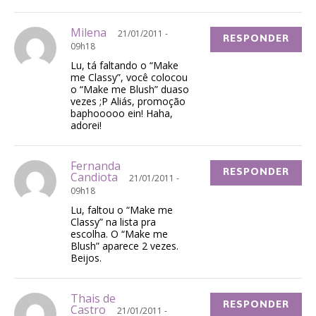
Milena
21/01/2011 -
RESPONDER
09h18
Lu, tá faltando o “Make
me Classy”, você colocou
o “Make me Blush” duaso
vezes ;P Aliás, promoção
baphooooo ein! Haha,
adorei!
Fernanda
RESPONDER
Candiota
21/01/2011 -
09h18
Lu, faltou o “Make me
Classy” na lista pra
escolha. O “Make me
Blush” aparece 2 vezes.
Beijos.
Thais de
RESPONDER
Castro
21/01/2011 -