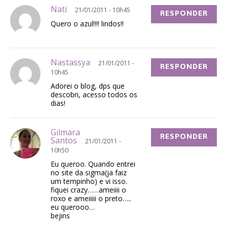
Nati
21/01/2011 - 10h45
RESPONDER
Quero o azul!!!! lindos!!
Nastassya
21/01/2011 -
RESPONDER
10h45
Adorei o blog, dps que
descobri, acesso todos os
dias!
Gilmara
RESPONDER
Santos
21/01/2011 -
10h50
Eu queroo. Quando entrei
no site da sigma(ja faiz
um tempinho) e vi isso.
fiquei crazy……ameiiii o
roxo e ameiiiii o preto…..
eu querooo…
bejins