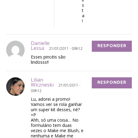
s
t
a
!
Danielle
RESPONDER
Lessa
21/01/2011 - 09h12
Esses pincéis são
lindosss!!
Lilian
RESPONDER
Wiczneski
21/01/2011 -
09h12
Lu, adorei a promo!
Vamos ver se rola ganhar
um super kit desses, né?
=P
Ahh, só uma coisa… No
formulário tem duas
vezes o Make me Blush, e
nenhuma e Make me