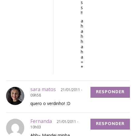
s
s
!!
a
h
a
h
h
a
h
a
=
*
sara matos
21/01/2011 -
RESPONDER
09h58
quero o verdinho! :D
Fernanda
21/01/2011 -
RESPONDER
10h03
Ahh~ Mandei minha