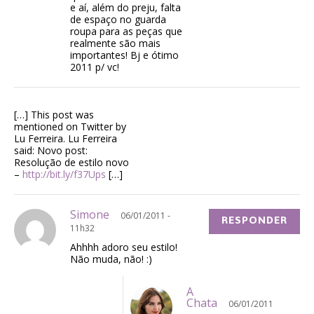
e aí, além do preju, falta
de espaço no guarda
roupa para as peças que
realmente são mais
importantes! Bj e ótimo
2011 p/ vc!
[…] This post was
mentioned on Twitter by
Lu Ferreira. Lu Ferreira
said: Novo post:
Resolução de estilo novo
–
http://bit.ly/f37Ups
[…]
Simone
06/01/2011 -
RESPONDER
11h32
Ahhhh adoro seu estilo!
Não muda, não! :)
A
Chata
06/01/2011