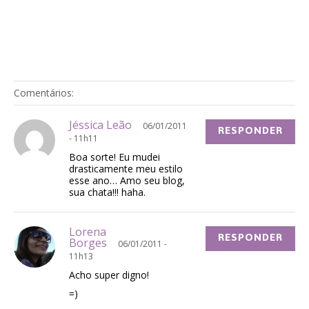
Comentários:
Jéssica Leão
06/01/2011
RESPONDER
- 11h11
Boa sorte! Eu mudei
drasticamente meu estilo
esse ano… Amo seu blog,
sua chata!!! haha.
Lorena
RESPONDER
Borges
06/01/2011 -
11h13
Acho super digno!
=)