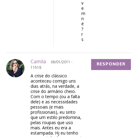
v
e
m
n
é
?
r
s
Camila
06/01/2011 -
RESPONDER
11h18
A crise do clássico
aconteceu comigo uns
dias atrás, na verdade, a
crise do armário cheio.
Com o tempo (ou a falta
dele) e as necessidades
pessoais (e mais
profissionais), eu sinto
que um estilo predomina,
pelas roupas que uso
mais. Antes eu era a
estampada. Hj eu tenho