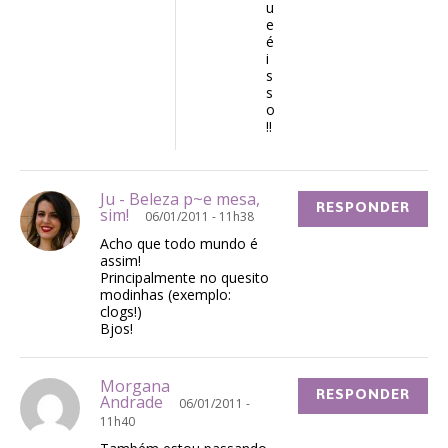
u
e
é
i
s
s
o
!!
Ju - Beleza p~e mesa,
RESPONDER
sim!
06/01/2011 - 11h38
Acho que todo mundo é
assim!
Principalmente no quesito
modinhas (exemplo:
clogs!)
Bjos!
Morgana
RESPONDER
Andrade
06/01/2011 -
11h40