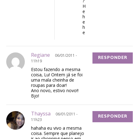
?
H
e
h
e
h
e
Regiane
06/01/2011 -
RESPONDER
11h19
Estou fazendo a mesma
coisa, Lu! Ontem já se foi
uma mala cheinha de
roupas para doar!
Ano novo, estivo novo!!
Bjo!
Thayssa
06/01/2011 -
RESPONDER
11h23
hahaha eu vivo a mesma
coisa. Sempre que planejo
ir ao shopping penso em