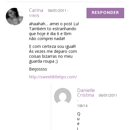
Carina
06/01/2011 -
RESPONDER
11h15
ahaahah… amei o post Lu!
Também to estranhando
que hoje é dia 6 e tbm
não comprei nada!!
E com certeza sou igual!!
Às vezes me deparo com
coisas bizarras no meu
guarda roupa ;)
Beijossss
http://sweetlittletips.com/
Danielle
Cristina
06/01/2011
-
18h14
Q
u
e
i