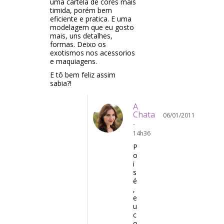
uma cartela de cores mais
timida, porém bem
eficiente e pratica. E uma
modelagem que eu gosto
mais, uns detalhes,
formas. Deixo os
exotismos nos acessorios
e maquiagens.
E tô bem feliz assim
sabia?!
A
Chata
06/01/2011
-
14h36
P
o
i
s
é
,
e
u
c
o