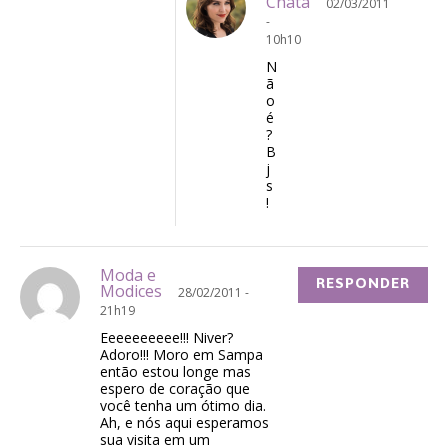
Chata
02/03/2011
-
10h10
N
ã
o
é
?
B
j
s
!
Moda e
RESPONDER
Modices
28/02/2011 -
21h19
Eeeeeeeeee!!! Niver?
Adoro!!! Moro em Sampa
então estou longe mas
espero de coração que
você tenha um ótimo dia.
Ah, e nós aqui esperamos
sua visita em um