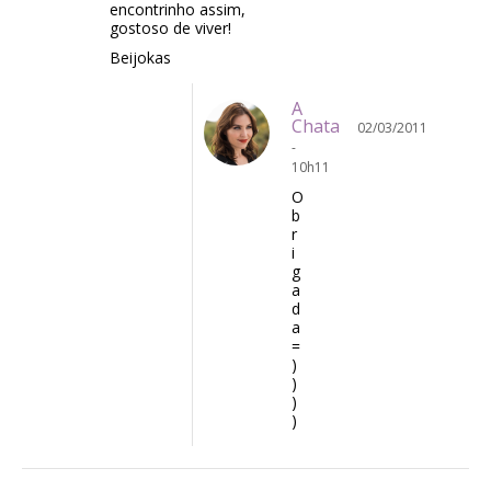
encontrinho assim,
gostoso de viver!
Beijokas
A
Chata
02/03/2011
-
10h11
O
b
r
i
g
a
d
a
=
)
)
)
)