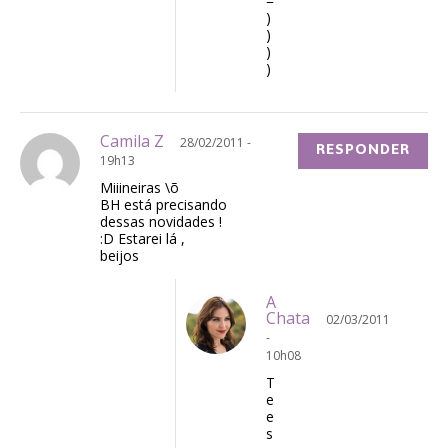
=
)
)
)
)
Camila Z
28/02/2011 -
RESPONDER
19h13
Miiineiras \õ
BH está precisando
dessas novidades !
:D Estarei lá ,
beijos
A
Chata
02/03/2011
-
10h08
T
e
e
s