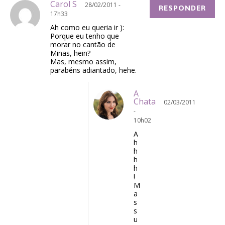
Carol S
28/02/2011 -
RESPONDER
17h33
Ah como eu queria ir ):
Porque eu tenho que
morar no cantão de
Minas, hein?
Mas, mesmo assim,
parabéns adiantado, hehe.
A
Chata
02/03/2011
-
10h02
A
h
h
h
h
!
M
a
s
s
u