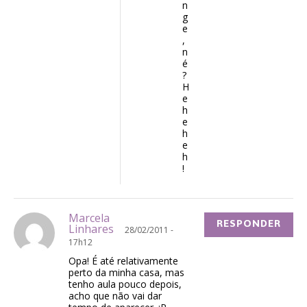
n
g
e
,
n
é
?
H
e
h
e
h
e
h
!
Marcela
RESPONDER
Linhares
28/02/2011 -
17h12
Opa! É até relativamente
perto da minha casa, mas
tenho aula pouco depois,
acho que não vai dar