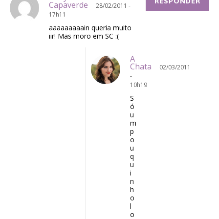
RESPONDER
Capaverde
28/02/2011 -
17h11
aaaaaaaaain queria muito
iir! Mas moro em SC :(
A
Chata
02/03/2011
-
10h19
S
ó
u
m
p
o
u
q
u
i
n
h
o
l
o