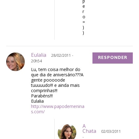
p
e
r
o
=
)
)
Eulalia
28/02/2011 -
RESPONDER
20h54
Lu, tem coisa melhor do
que dia de aniversário???A
gente pooooode
tuuuuudo!!! e ainda mais
comprinhas!!!
Parabéns!!!
Eulalia
http://www.papodemenina
s.com/
A
Chata
02/03/2011
-