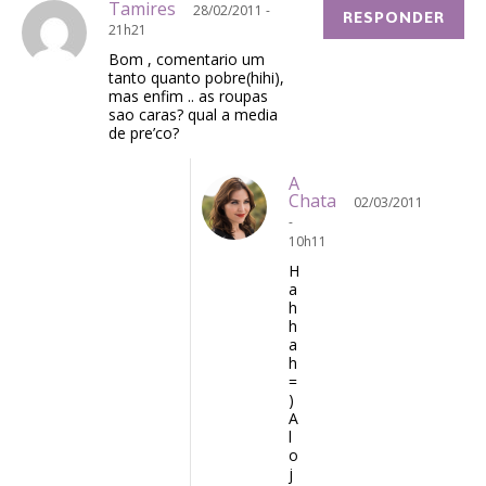
Tamires
28/02/2011 -
RESPONDER
21h21
Bom , comentario um
tanto quanto pobre(hihi),
mas enfim .. as roupas
sao caras? qual a media
de pre’co?
A
Chata
02/03/2011
-
10h11
H
a
h
h
a
h
=
)
A
l
o
j