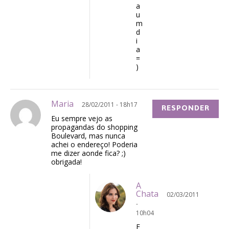
a
u
m
d
i
a
=
)
Maria
28/02/2011 - 18h17
RESPONDER
Eu sempre vejo as
propagandas do shopping
Boulevard, mas nunca
achei o endereço! Poderia
me dizer aonde fica? ;)
obrigada!
A
Chata
02/03/2011
-
10h04
F