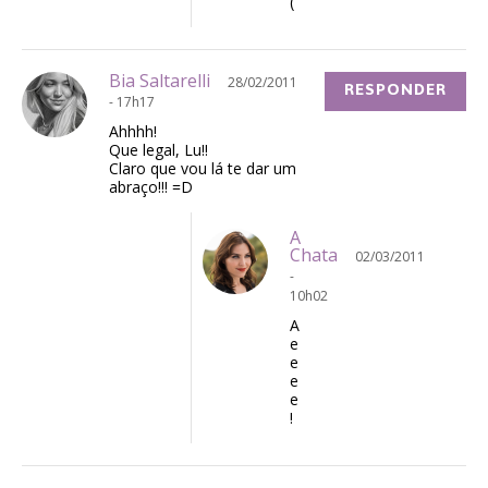
(
Bia Saltarelli
28/02/2011
RESPONDER
- 17h17
Ahhhh!
Que legal, Lu!!
Claro que vou lá te dar um
abraço!!! =D
A
Chata
02/03/2011
-
10h02
A
e
e
e
e
!