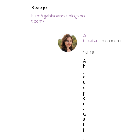
Beeeijo!
http://gabisoaress.blogspo
t.com/
A
Chata
02/03/2011
-
10h19
A
h
,
q
u
e
p
e
n
a
G
a
b
i
=