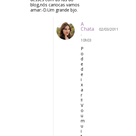
blog,nós cariocas vamos
amar:-D.Um grande bjo.
A
Chata
02/03/2011
-
10h03
P
o
d
e
d
e
i
x
a
r
!!
V
o
u
m
u
i