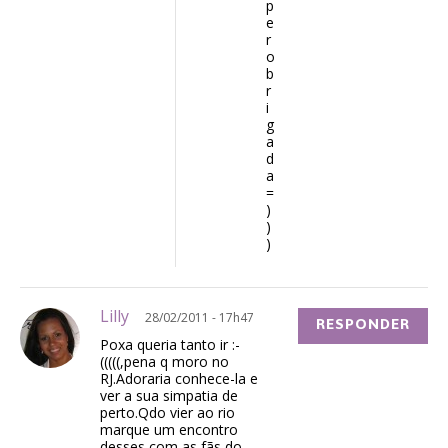
p
e
r
o
b
r
i
g
a
d
a
=
)
)
)
Lilly
28/02/2011 - 17h47
RESPONDER
Poxa queria tanto ir :-
(((((,pena q moro no
RJ.Adoraria conhece-la e
ver a sua simpatia de
perto.Qdo vier ao rio
marque um encontro
desses com as fãs do