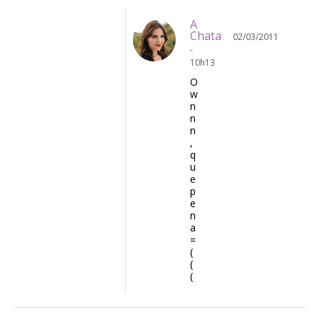
A
Chata
02/03/2011
-
10h13
O
w
n
n
n
,
q
u
e
p
e
n
a
=
(
(
(