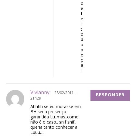
o
e
f
e
i
t
o
d
a
p
e
ç
a
!
Vivianny
28/02/2011 -
RESPONDER
21h29
Ahhhh se eu morasse em
BH seria presença
garantida Lu..mas..como
não é o caso.. snif snif..
queria tanto conhecer a
Luuu….