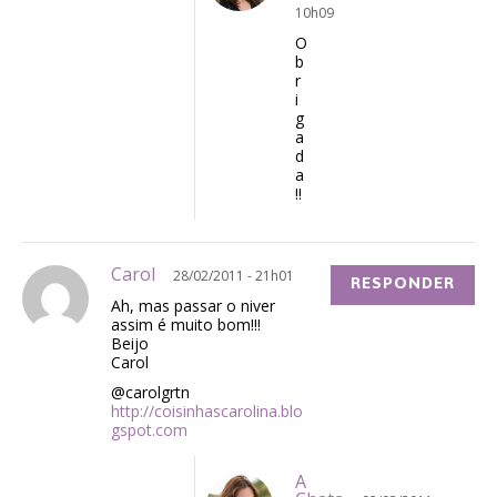
10h09
O
b
r
i
g
a
d
a
!!
Carol
28/02/2011 - 21h01
RESPONDER
Ah, mas passar o niver
assim é muito bom!!!
Beijo
Carol
@carolgrtn
http://coisinhascarolina.blo
gspot.com
A