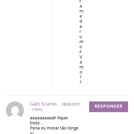
r
a
m
e
d
a
r
u
m
o
i!
V
a
m
o
?
?
Gabi Soares
28/02/2011
RESPONDER
- 17h15
aaaaaaaaaah fiquei
triste…
Pena eu morar tão longe
=/