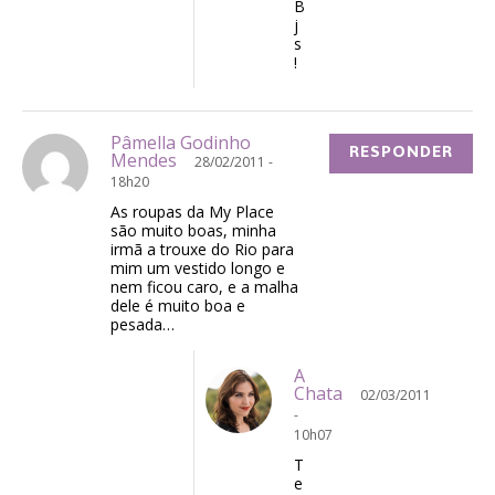
B
j
s
!
Pâmella Godinho
RESPONDER
Mendes
28/02/2011 -
18h20
As roupas da My Place
são muito boas, minha
irmã a trouxe do Rio para
mim um vestido longo e
nem ficou caro, e a malha
dele é muito boa e
pesada…
A
Chata
02/03/2011
-
10h07
T
e