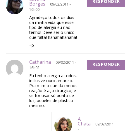
RESPONDER
Borges
09/02/2011 -
16h00
Agradeço todos os dias
da minha vida que esse
tipo de alergia eu não
tenho! Deve ser o único
que falta! hahahahahaha!
=p
Catharina
09/02/2011 -
RESPONDER
16h02
Eu tenho alergia a todos,
inclusive ouro amarelo.
Pra mim o que dá menos
reação é aço cirurgico, e
se for usar só ponto de
luz, aqueles de plástico
mesmo.
A
Chata
09/02/2011
-