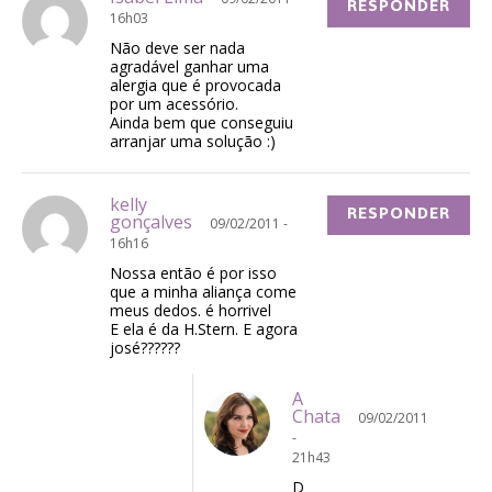
RESPONDER
16h03
Não deve ser nada
agradável ganhar uma
alergia que é provocada
por um acessório.
Ainda bem que conseguiu
arranjar uma solução :)
kelly
RESPONDER
gonçalves
09/02/2011 -
16h16
Nossa então é por isso
que a minha aliança come
meus dedos. é horrivel
E ela é da H.Stern. E agora
josé??????
A
Chata
09/02/2011
-
21h43
D