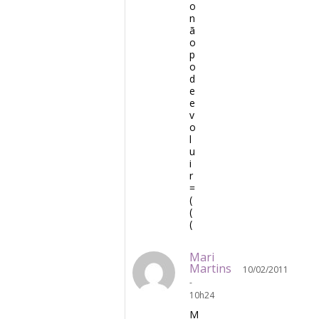
o
n
ã
o
p
o
d
e
e
v
o
l
u
i
r
=
(
(
(
Mari
Martins
10/02/2011
-
10h24
M