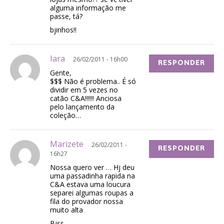
alguma informação me
passe, tá?
bjinhos!!
Iara
26/02/2011 - 16h00
RESPONDER
Gente,
$$$ Não é problema.. É só
dividir em 5 vezes no
catão C&A!!!!!! Anciosa
pelo lançamento da
coleção…
Marizete
26/02/2011 -
RESPONDER
16h27
Nossa quero ver … Hj deu
uma passadinha rapida na
C&A estava uma loucura
separei algumas roupas a
fila do provador nossa
muito alta
Bjss