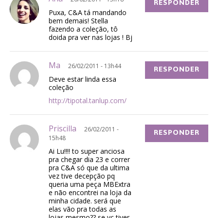
RESPONDER
Puxa, C&A tá mandando
bem demais! Stella
fazendo a coleção, tô
doida pra ver nas lojas ! Bj
Ma
26/02/2011 - 13h44
RESPONDER
Deve estar linda essa
coleção
http://tipotal.tanlup.com/
Priscilla
26/02/2011 -
RESPONDER
15h48
Ai Lu!!!! to super anciosa
pra chegar dia 23 e correr
pra C&A só que da ultima
vez tive decepção pq
queria uma peça MBExtra
e não encontrei na loja da
minha cidade. será que
elas vão pra todas as
lojas mesmo?? se vc tiver