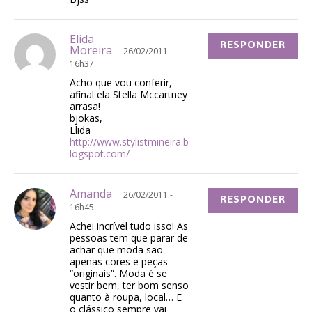
Elida
RESPONDER
Moreira
26/02/2011 -
16h37
Acho que vou conferir,
afinal ela Stella Mccartney
arrasa!
bjokas,
Elida
http://www.stylistmineira.b
logspot.com/
Amanda
26/02/2011 -
RESPONDER
16h45
Achei incrível tudo isso! As
pessoas tem que parar de
achar que moda são
apenas cores e peças
“originais”. Moda é se
vestir bem, ter bom senso
quanto à roupa, local… E
o clássico sempre vai