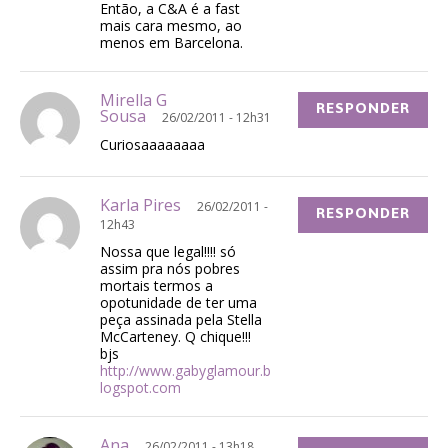
Então, a C&A é a fast
mais cara mesmo, ao
menos em Barcelona.
Mirella G
RESPONDER
Sousa
26/02/2011 - 12h31
Curiosaaaaaaaa
Karla Pires
26/02/2011 -
RESPONDER
12h43
Nossa que legal!!!! só
assim pra nós pobres
mortais termos a
opotunidade de ter uma
peça assinada pela Stella
McCarteney. Q chique!!!
bjs
http://www.gabyglamour.b
logspot.com
Ana
26/02/2011 - 13h18