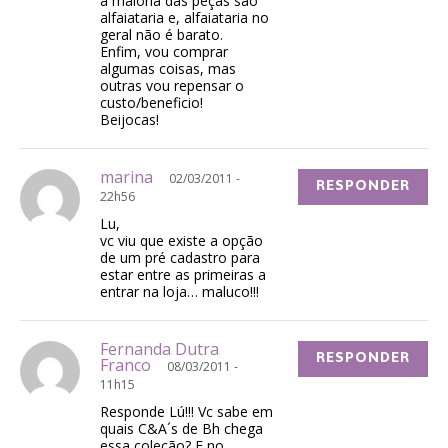
a maioria das peças são
alfaiataria e, alfaiataria no
geral não é barato.
Enfim, vou comprar
algumas coisas, mas
outras vou repensar o
custo/beneficio!
Beijocas!
marina
02/03/2011 -
RESPONDER
22h56
Lu,
vc viu que existe a opção
de um pré cadastro para
estar entre as primeiras a
entrar na loja… maluco!!!
Fernanda Dutra
RESPONDER
Franco
08/03/2011 -
11h15
Responde Lú!!! Vc sabe em
quais C&A´s de Bh chega
essa coleção? E no