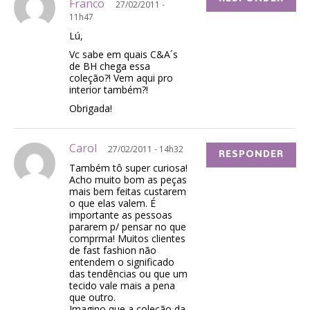
Franco
27/02/2011 -
11h47
Lú,
Vc sabe em quais C&A´s
de BH chega essa
coleção?! Vem aqui pro
interior também?!
Obrigada!
Carol
27/02/2011 - 14h32
RESPONDER
Também tô super curiosa!
Acho muito bom as peças
mais bem feitas custarem
o que elas valem. É
importante as pessoas
pararem p/ pensar no que
comprma! Muitos clientes
de fast fashion não
entendem o significado
das tendências ou que um
tecido vale mais a pena
que outro.
Imagino que a coleção da