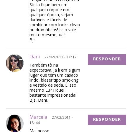
Stella fique bem em
qualquer corpo e em
qualquer época, sejam
duráveis e fáceis de
combinar com looks clean
ou dramáticos! Isso vale
muito mesmo, uai!
Bjs
Dani
27/02/2011 - 17h17
RESPONDER
Também tô na
expectativa. Já li em algum
lugar que tem um casaco
lindo, blaser tipo smoking
e vestido de seda. É isso
mesmo Lu? Fiquei
bastante impressionada!
Bjs, Dani.
Marcela
27/02/2011 -
RESPONDER
18h44
Mal posso