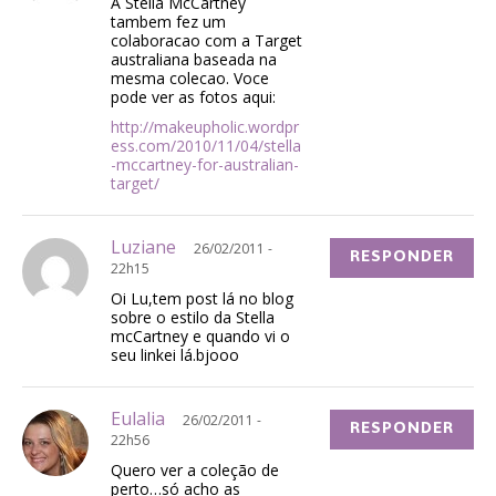
A Stella McCartney
tambem fez um
colaboracao com a Target
australiana baseada na
mesma colecao. Voce
pode ver as fotos aqui:
http://makeupholic.wordpr
ess.com/2010/11/04/stella
-mccartney-for-australian-
target/
Luziane
26/02/2011 -
RESPONDER
22h15
Oi Lu,tem post lá no blog
sobre o estilo da Stella
mcCartney e quando vi o
seu linkei lá.bjooo
Eulalia
26/02/2011 -
RESPONDER
22h56
Quero ver a coleção de
perto…só acho as