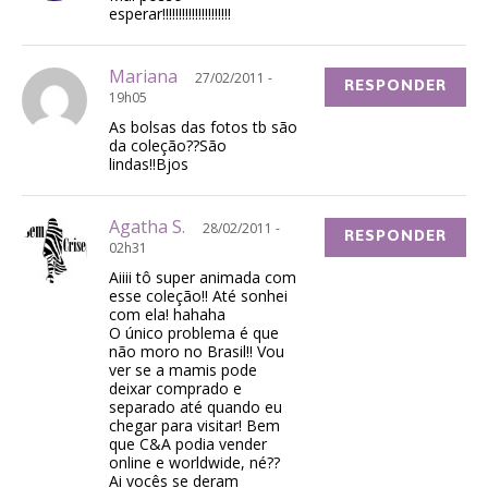
esperar!!!!!!!!!!!!!!!!!!!!!
Mariana
27/02/2011 -
RESPONDER
19h05
As bolsas das fotos tb são
da coleção??São
lindas!!Bjos
Agatha S.
28/02/2011 -
RESPONDER
02h31
Aiiii tô super animada com
esse coleção!! Até sonhei
com ela! hahaha
O único problema é que
não moro no Brasil!! Vou
ver se a mamis pode
deixar comprado e
separado até quando eu
chegar para visitar! Bem
que C&A podia vender
online e worldwide, né??
Ai vocês se deram