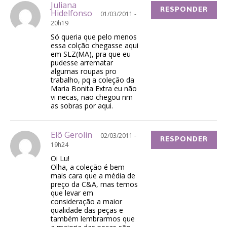
Juliana
RESPONDER
Hidelfonso
01/03/2011 -
20h19
Só queria que pelo menos
essa colção chegasse aqui
em SLZ(MA), pra que eu
pudesse arrematar
algumas roupas pro
trabalho, pq a coleção da
Maria Bonita Extra eu não
vi necas, não chegou nm
as sobras por aqui.
Elô Gerolin
02/03/2011 -
RESPONDER
19h24
Oi Lu!
Olha, a coleção é bem
mais cara que a média de
preço da C&A, mas temos
que levar em
consideração a maior
qualidade das peças e
também lembrarmos que