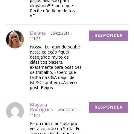
peças dela são pura
elegância!! Espero que
Recife não fique de fora
=D
Daiana
26/02/2011 -
RESPONDER
11h23
Nossa, Lu, quando soube
desta coleção fiquei
desejando muito os
clássicos blazers,
exatamente para ocasiões
de trabalho. Espero que
tenha na C&A daqui de
BC/SC também…Amei o
post. Beijos
Mayara
RESPONDER
Rodrigues
26/02/2011 -
11h41
Estou muito ansiosa pra
ver a coleção da Stella. Eu
amo o estilo da marca.