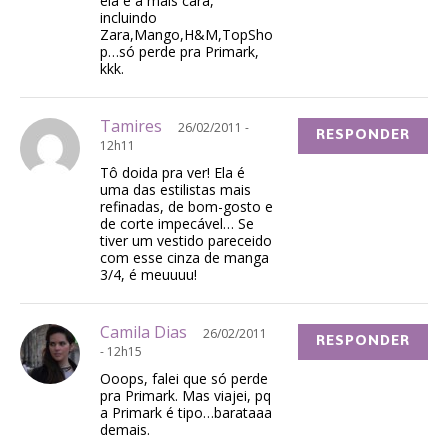
ela é a mais cara,
incluindo
Zara,Mango,H&M,TopSho
p…só perde pra Primark,
kkk.
Tamires
26/02/2011 -
RESPONDER
12h11
Tô doida pra ver! Ela é
uma das estilistas mais
refinadas, de bom-gosto e
de corte impecável… Se
tiver um vestido pareceido
com esse cinza de manga
3/4, é meuuuu!
Camila Dias
26/02/2011
RESPONDER
- 12h15
Ooops, falei que só perde
pra Primark. Mas viajei, pq
a Primark é tipo…barataaa
demais.