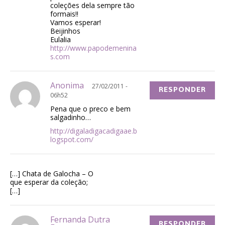
coleções dela sempre tão
formais!!
Vamos esperar!
Beijinhos
Eulalia
http://www.papodemenina
s.com
Anonima
27/02/2011 -
RESPONDER
06h52
Pena que o preco e bem
salgadinho…
http://digaladigacadigaae.b
logspot.com/
[…] Chata de Galocha – O
que esperar da coleção;
[…]
Fernanda Dutra
RESPONDER