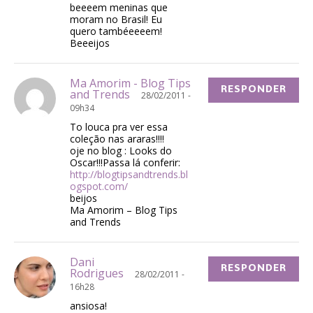
beeeem meninas que
moram no Brasil! Eu
quero tambéeeeem!
Beeeijos
Ma Amorim - Blog Tips
RESPONDER
and Trends
28/02/2011 -
09h34
To louca pra ver essa
coleção nas araras!!!!
oje no blog : Looks do
Oscar!!!Passa lá conferir:
http://blogtipsandtrends.bl
ogspot.com/
beijos
Ma Amorim – Blog Tips
and Trends
Dani
RESPONDER
Rodrigues
28/02/2011 -
16h28
ansiosa!