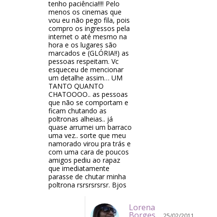
tenho paciência!!!! Pelo
menos os cinemas que
vou eu não pego fila, pois
compro os ingressos pela
internet o até mesmo na
hora e os lugares são
marcados e (GLÓRIA!!) as
pessoas respeitam. Vc
esqueceu de mencionar
um detalhe assim… UM
TANTO QUANTO
CHATOOOO.. as pessoas
que não se comportam e
ficam chutando as
poltronas alheias.. já
quase arrumei um barraco
uma vez.. sorte que meu
namorado virou pra trás e
com uma cara de poucos
amigos pediu ao rapaz
que imediatamente
parasse de chutar minha
poltrona rsrsrsrsrsr. Bjos
Lorena
Borges
25/02/2011