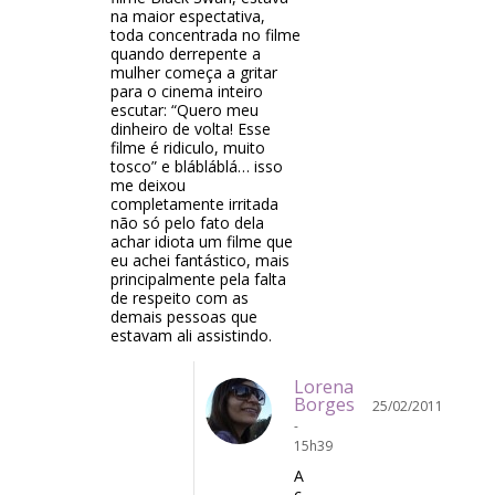
na maior espectativa,
toda concentrada no filme
quando derrepente a
mulher começa a gritar
para o cinema inteiro
escutar: “Quero meu
dinheiro de volta! Esse
filme é ridiculo, muito
tosco” e blábláblá… isso
me deixou
completamente irritada
não só pelo fato dela
achar idiota um filme que
eu achei fantástico, mais
principalmente pela falta
de respeito com as
demais pessoas que
estavam ali assistindo.
Lorena
Borges
25/02/2011
-
15h39
A
c