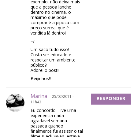
exemplo, não deixa mais
que a pessoa lanche
dentro no cinema, o
máximo que pode
comprar é a pipoca com
preço surreal que é
vendida lá dentro!
=/
Um saco tudo isso!
Custa ser educado e
respeitar um ambiente
público?!
Adorei o post!!
Beijinhos!!
Marina
25/02/2011 -
RESPONDER
11h43
Eu concordo! Tive uma
experiencia nada
agradavel semana
passada quando
finalmente fui assistir o tal
filme Black Swan, estava