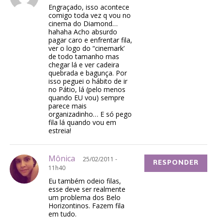
Engraçado, isso acontece
comigo toda vez q vou no
cinema do Diamond…
hahaha Acho absurdo
pagar caro e enfrentar fila,
ver o logo do “cinemark’
de todo tamanho mas
chegar lá e ver cadeira
quebrada e bagunça. Por
isso peguei o hábito de ir
no Pátio, lá (pelo menos
quando EU vou) sempre
parece mais
organizadinho… E só pego
fila lá quando vou em
estreia!
Mônica
25/02/2011 -
RESPONDER
11h40
Eu também odeio filas,
esse deve ser realmente
um problema dos Belo
Horizontinos. Fazem fila
em tudo.