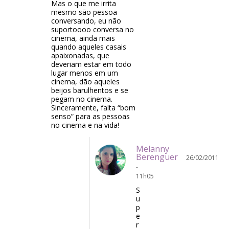
Mas o que me irrita
mesmo são pessoa
conversando, eu não
suportoooo conversa no
cinema, ainda mais
quando aqueles casais
apaixonadas, que
deveriam estar em todo
lugar menos em um
cinema, dão aqueles
beijos barulhentos e se
pegam no cinema.
Sinceramente, falta “bom
senso” para as pessoas
no cinema e na vida!
Melanny
Berenguer
26/02/2011
-
11h05
S
u
p
e
r