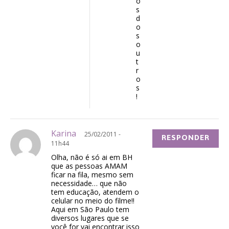
o
s
d
o
s
o
u
t
r
o
s
!
Karina
25/02/2011 -
RESPONDER
11h44
Olha, não é só ai em BH
que as pessoas AMAM
ficar na fila, mesmo sem
necessidade… que não
tem educação, atendem o
celular no meio do filme!!
Aqui em São Paulo tem
diversos lugares que se
você for vai encontrar isso