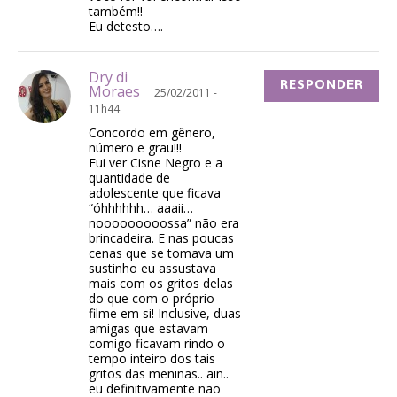
também!!
Eu detesto….
Dry di
RESPONDER
Moraes
25/02/2011 -
11h44
Concordo em gênero,
número e grau!!!
Fui ver Cisne Negro e a
quantidade de
adolescente que ficava
“óhhhhhh… aaaii…
nooooooooossa” não era
brincadeira. E nas poucas
cenas que se tomava um
sustinho eu assustava
mais com os gritos delas
do que com o próprio
filme em si! Inclusive, duas
amigas que estavam
comigo ficavam rindo o
tempo inteiro dos tais
gritos das meninas.. ain..
eu definitivamente não