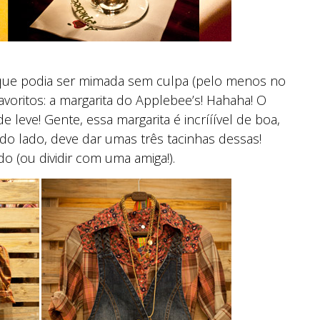
ei que podia ser mimada sem culpa (pelo menos no
voritos: a margarita do Applebee’s! Hahaha! O
eve! Gente, essa margarita é incrííível de boa,
 do lado, deve dar umas três tacinhas dessas!
o (ou dividir com uma amiga!).