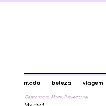
moda
beleza
viagem
Gastronomia
,
Moda
,
Publieditorial
My day!