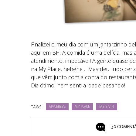
Finalizei o meu dia com um jantarzinho del
aqui em BH. A comida é uma delícia, mas 
atendimento, impecável! A gente quase per
na My Place, hehehe… Mas deu tudo certo 
que vêm junto com a conta do restaurante 
Dia ótimo, nem senti a idade pesando!
TAGS:
APPLEBEE'S
MY PLACE
TASTE VIN
30 COMENTÁ