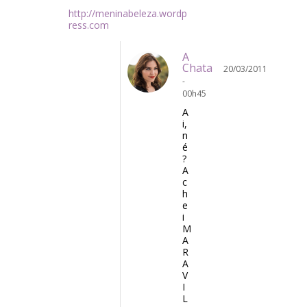
http://meninabeleza.wordp
ress.com
A
Chata
20/03/2011
-
00h45
A
i,
n
é
?
A
c
h
e
i
M
A
R
A
V
I
L