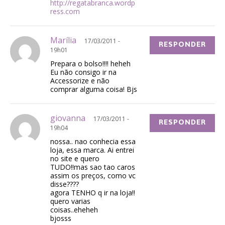
http://regatabranca.wordp
ress.com
Marília
17/03/2011 -
RESPONDER
19h01
Prepara o bolso!!!! heheh
Eu não consigo ir na
Accessorize e não
comprar alguma coisa! Bjs
giovanna
17/03/2011 -
RESPONDER
19h04
nossa.. nao conhecia essa
loja, essa marca. Ai entrei
no site e quero
TUDO!!mas sao tao caros
assim os preços, como vc
disse????
agora TENHO q ir na loja!!
quero varias
coisas..eheheh
bjosss