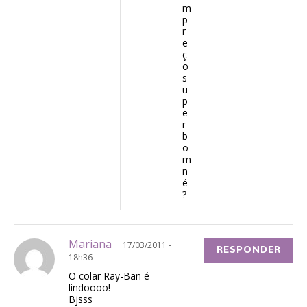
m
p
r
e
ç
o
s
u
p
e
r
b
o
m
n
é
?
Mariana
17/03/2011 -
RESPONDER
18h36
O colar Ray-Ban é
lindoooo!
Bjsss