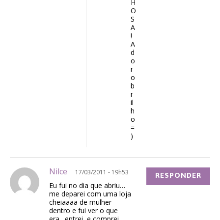
H
O
S
A
!
A
d
o
r
o
b
r
il
h
o
=
)
Nilce
17/03/2011 - 19h53
RESPONDER
Eu fui no dia que abriu…
me deparei com uma loja
cheiaaaa de mulher
dentro e fui ver o que
era…entrei, e comprei