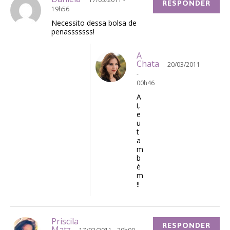
RESPONDER
19h56
Necessito dessa bolsa de
penasssssss!
A
Chata
20/03/2011
-
00h46
A
i,
e
u
t
a
m
b
é
m
!!
Priscila
RESPONDER
Matz