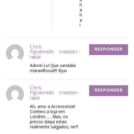
h
a
h
a
!
Chris
RESPONDER
Figueiredo
17/03/2011 -
18h29
Adorei Lu! Que sandalia
maravilhosa!!!! Bjus
Chris
RESPONDER
Figueiredo
17/03/2011 -
18h31
Ah, amo a Accessorize!
Conheci a loja em
Londres …. Mas, os
precos daqui estao
realmente salgados, ne?!