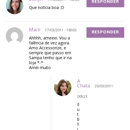
RESPONDER
Que notícia boa :D
Marii
17/03/2011 - 18h03
RESPONDER
Ahhhh, ameeei. Vou a
falência de vez agora.
Amo Accessorize, e
sempre que passo em
Sampa tenho que ir na
loja *-*
Amei muito
A
Chata
20/03/2011
-
00h23
E
u
t
b
!!
!