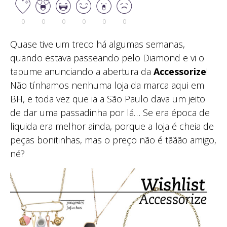
0
0
0
0
0
0
Quase tive um treco há algumas semanas,
quando estava passeando pelo Diamond e vi o
tapume anunciando a abertura da
Accessorize
!
Não tínhamos nenhuma loja da marca aqui em
BH, e toda vez que ia a São Paulo dava um jeito
de dar uma passadinha por lá… Se era época de
liquida era melhor ainda, porque a loja é cheia de
peças bonitinhas, mas o preço não é tããão amigo,
né?