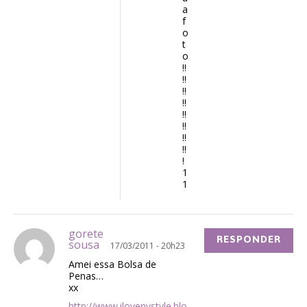
a
f
o
t
o
!!
!!
!!
!!
!!
!!
!!
!!
!
1
1
gorete
RESPONDER
sousa
17/03/2011 - 20h23
Amei essa Bolsa de
Penas…
xx
http://www.ilovenystyle.blo