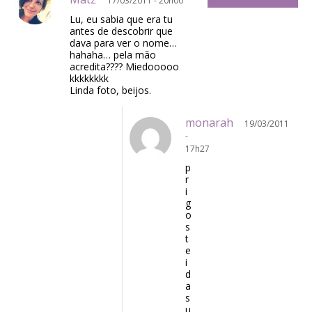
17/03/2011 - 20h00
Lu, eu sabia que era tu
antes de descobrir que
dava para ver o nome…
hahaha… pela mão
acredita???? Miedooooo
kkkkkkkk
Linda foto, beijos.
monarah
19/03/2011
-
17h27
p
r
i
g
o
s
t
e
i
d
a
s
u