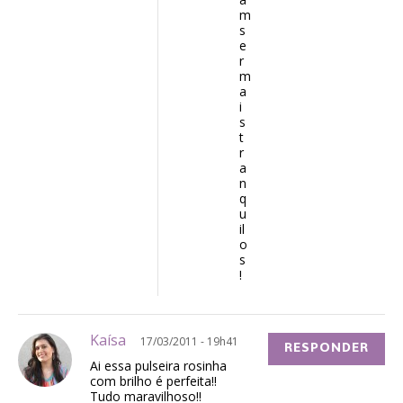
m
s
e
r
m
a
i
s
t
r
a
n
q
u
il
o
s
!
Kaísa
17/03/2011 - 19h41
RESPONDER
Ai essa pulseira rosinha
com brilho é perfeita!!
Tudo maravilhoso!!