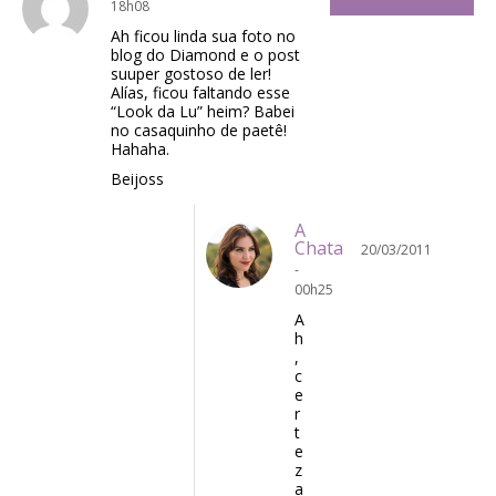
18h08
Ah ficou linda sua foto no
blog do Diamond e o post
suuper gostoso de ler!
Alías, ficou faltando esse
“Look da Lu” heim? Babei
no casaquinho de paetê!
Hahaha.
Beijoss
A
Chata
20/03/2011
-
00h25
A
h
,
c
e
r
t
e
z
a