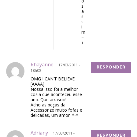
o
s
a
s
s
i
m
=
)
Rhayanne
17/03/2011 -
RESPONDER
18h08
OMG I CAN’T BELIEVE
[AAAA]
Nossa isso foi a melhor
cosia que aconteceu esse
ano. Que arrasoo!
Acho as peças da
Accessorize muito fofas e
delicadas, um amor. *-*
Adriany
17/03/2011 -
RESPONDER