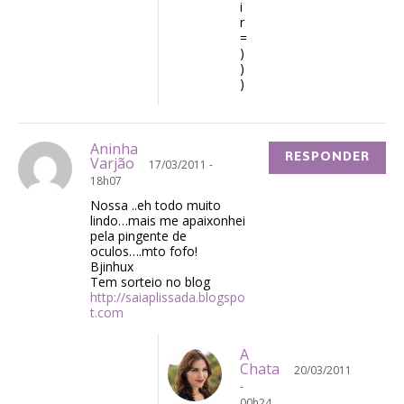
i
r
=
)
)
)
Aninha
RESPONDER
Varjão
17/03/2011 -
18h07
Nossa ..eh todo muito
lindo…mais me apaixonhei
pela pingente de
oculos….mto fofo!
Bjinhux
Tem sorteio no blog
http://saiaplissada.blogspo
t.com
A
Chata
20/03/2011
-
00h24