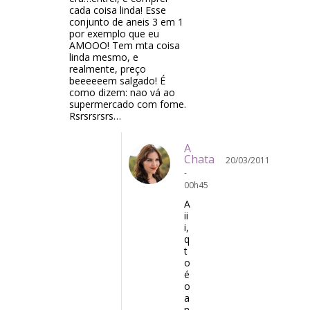
cada coisa linda! Esse
conjunto de aneis 3 em 1
por exemplo que eu
AMOOO! Tem mta coisa
linda mesmo, e
realmente, preço
beeeeeem salgado! É
como dizem: nao vá ao
supermercado com fome.
Rsrsrsrsrs…
A
Chata
20/03/2011
-
00h45
A
ii
i,
q
t
o
é
o
a
n