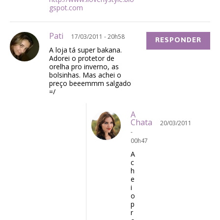
gspot.com
Pati
17/03/2011 - 20h58
RESPONDER
A loja tá super bakana.
Adorei o protetor de
orelha pro inverno, as
bolsinhas. Mas achei o
preço beeemmm salgado
=/
A
Chata
20/03/2011
-
00h47
A
c
h
e
i
o
p
r