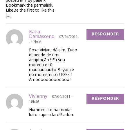
posted in 1 by palank.
Bookmark the permalink.
LikeBe the first to like this
[…]
Kátia
RESPONDER
Damasceno
07/04/2011
- 17h08
Poxa Vivian, dá sim. Tudo
depende de uma
adaptação ! Eu sou
morena e tô
muuuuuuuuito Beyoncé
no momemnto ! Kkkk !
Amooooooooooooo !
Vivianny
07/04/2011 -
RESPONDER
18h46
Hummm.. to na moda:
loiro super claro!!! adoro