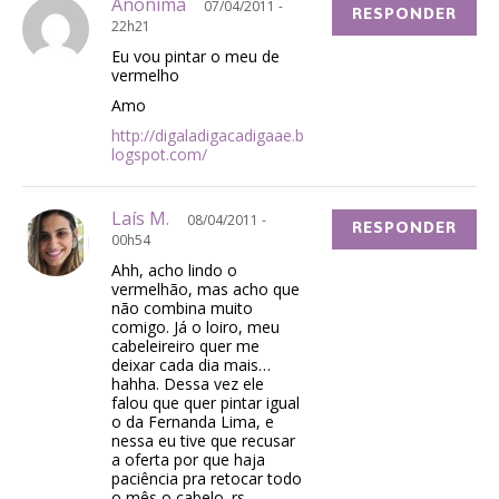
Anonima
07/04/2011 -
RESPONDER
22h21
Eu vou pintar o meu de
vermelho
Amo
http://digaladigacadigaae.b
logspot.com/
Laís M.
08/04/2011 -
RESPONDER
00h54
Ahh, acho lindo o
vermelhão, mas acho que
não combina muito
comigo. Já o loiro, meu
cabeleireiro quer me
deixar cada dia mais…
hahha. Dessa vez ele
falou que quer pintar igual
o da Fernanda Lima, e
nessa eu tive que recusar
a oferta por que haja
paciência pra retocar todo
o mês o cabelo. rs