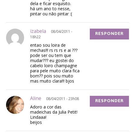
dela e ficar esquisito.
há um ano to nesse,
pintar ou não pintar :(
izabela
08/04/2011 -
RESPONDER
18h22
entao sou loira de
mechas!!! rs rs rs e ai ???
pode ser ou tem que
mudar??? eu gostei do
cabelo loiro champagne
para pele muito clara fica
bom?? pois sou muito
mas muito clara!!! bjos
Aline
08/04/2011 - 23h08
RESPONDER
Adoro a cor das
madeichas da Julia Petit!
Lindaaa!
beijos