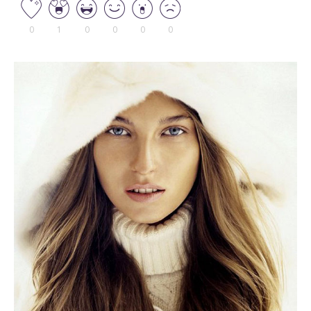
0
1
0
0
0
0