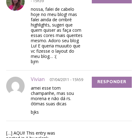
- 15h39
nossa, falei de cabelo
hoje no meu blog! mas
falei ainda de ombré
highlights, sugeri que
quem quiser as faça com
essas cores mais quentes
mesmo. Adoro seu blog
Lu! E queria muuuito que
vc fizesse o layout do
meu blog… :(
bjm
Vivian
07/04/2011 - 15h59
RESPONDER
amei esse tom
champanhe, mas sou
morena e não dá rs.
ótimas suas dicas
bjks
[…] AQUI! This entry was