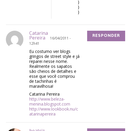
)
)
)
Catarina
RESPONDER
Pereira
16/04/2011 -
12h41
Eu costumo ver blogs
gringos de street style e já
reparei nesse nome.
Realmente os sapatos
são cheios de detalhes e
esse que você comprou
de tachinhas é
maravilhosa!
Catarina Pereira
http://www.beleza-
menina.blogspot.com
http://www.lookbook.nu/c
atarinapereira
beatriz