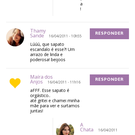
a
!
Thamy
RESPONDER
Sande
16/04/2011 - 10h55
Lúúú, que sapato
escandalo é esse?! Um
arrazo de linda e
poderosa! beijoos
Maíra dos
RESPONDER
Anjos
16/04/2011 - 11h16
aFFF. Esse sapato é
orgástico..
até gritei e chamei minha
mãe para ver e surtamos
juntas!
A
Chata
16/04/2011