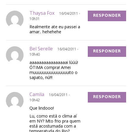
Thaysa Fox
16/04/2011 -
RESPONDER
10h31
Realmente ate eu passei a
amar.. hehehehe
Bel Serelle
16/04/2011 -
RESPONDER
10h40
aaaaaaaaaaaaaaaai lúúú!
ÓTIMA compra! Amei
muuuuuuuuuuuuuuuito o
sapato, nú!!!
Camila
16/04/2011 -
RESPONDER
10h42
Que lindooo!
Lu, como está o clima aí
em NY? Mto frio pra quem
está acostumada com a
temperatuda do Rio?