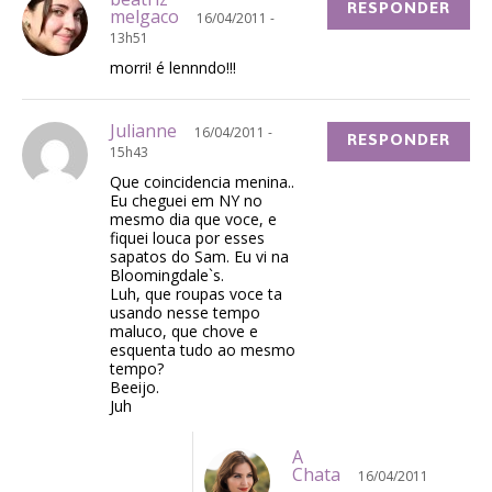
RESPONDER
melgaco
16/04/2011 -
13h51
morri! é lennndo!!!
Julianne
16/04/2011 -
RESPONDER
15h43
Que coincidencia menina..
Eu cheguei em NY no
mesmo dia que voce, e
fiquei louca por esses
sapatos do Sam. Eu vi na
Bloomingdale`s.
Luh, que roupas voce ta
usando nesse tempo
maluco, que chove e
esquenta tudo ao mesmo
tempo?
Beeijo.
Juh
A
Chata
16/04/2011