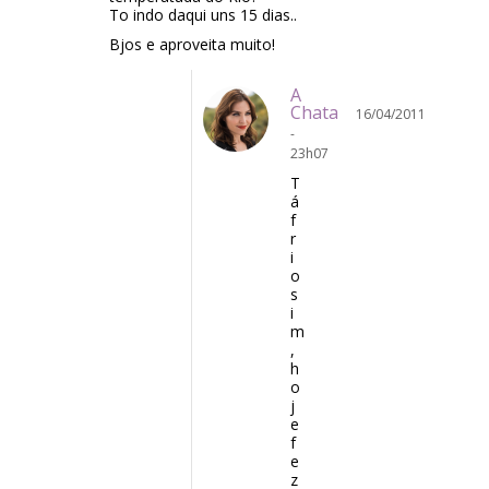
To indo daqui uns 15 dias..
Bjos e aproveita muito!
A
Chata
16/04/2011
-
23h07
T
á
f
r
i
o
s
i
m
,
h
o
j
e
f
e
z