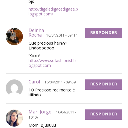
bjs
http://digaladigacadigaae.b
logspot.com/
Deinha
RESPONDER
Rocha
16/04/2011 - 09h14
Que precious hein???
Lindooooooo
!Xoxo!
http://www.sofashionist.bl
ogspot.com
Carol
16/04/2011 - 09h59
RESPONDER
1O Precioso realmente é
liiiiindo
Mari Jorge
16/04/2011 -
RESPONDER
10h07
Morri. Bjuuuuu