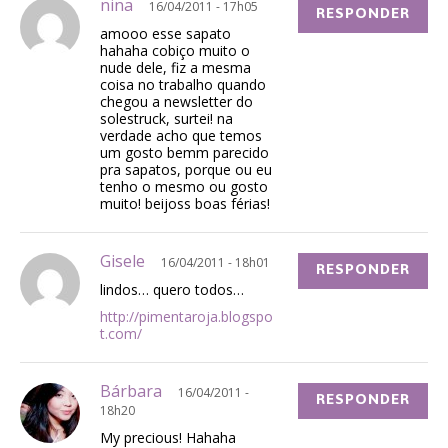
nina
16/04/2011 - 17h05
RESPONDER
amooo esse sapato
hahaha cobiço muito o
nude dele, fiz a mesma
coisa no trabalho quando
chegou a newsletter do
solestruck, surtei! na
verdade acho que temos
um gosto bemm parecido
pra sapatos, porque ou eu
tenho o mesmo ou gosto
muito! beijoss boas férias!
Gisele
16/04/2011 - 18h01
RESPONDER
lindos… quero todos…
http://pimentaroja.blogspo
t.com/
Bárbara
16/04/2011 -
RESPONDER
18h20
My precious! Hahaha