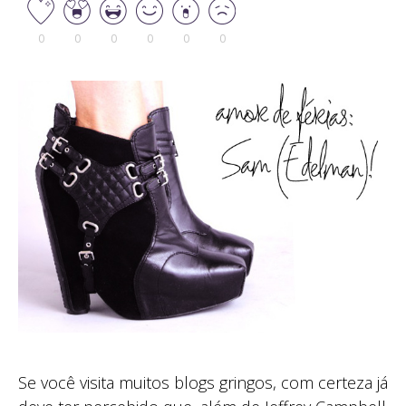
0
0
0
0
0
0
Se você visita muitos blogs gringos, com certeza já