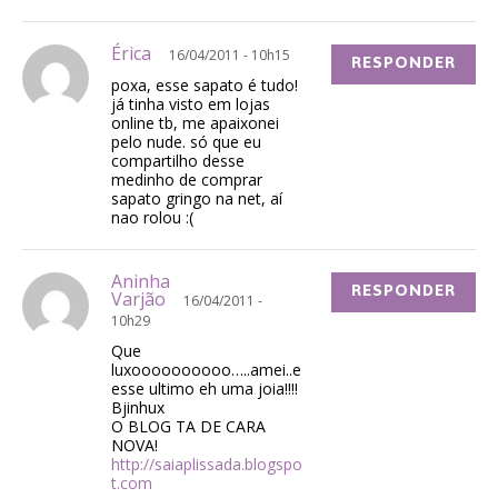
Érica
16/04/2011 - 10h15
RESPONDER
poxa, esse sapato é tudo!
já tinha visto em lojas
online tb, me apaixonei
pelo nude. só que eu
compartilho desse
medinho de comprar
sapato gringo na net, aí
nao rolou :(
Aninha
RESPONDER
Varjão
16/04/2011 -
10h29
Que
luxoooooooooo…..amei..e
esse ultimo eh uma joia!!!!
Bjinhux
O BLOG TA DE CARA
NOVA!
http://saiaplissada.blogspo
t.com