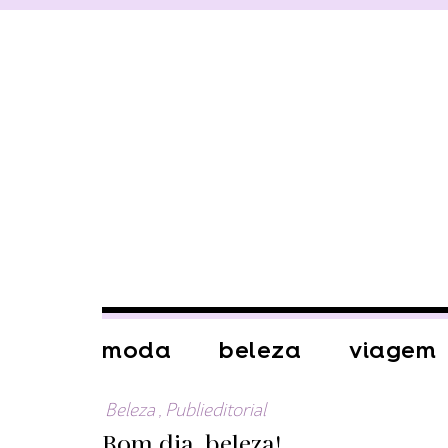
moda
beleza
viagem
Beleza
,
Publieditorial
Bom dia, beleza!