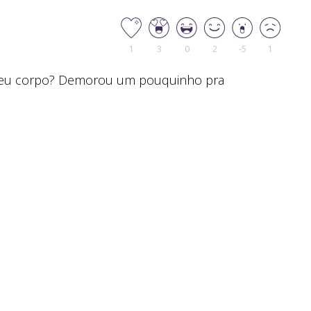
1
3
0
2
-5
1
 seu corpo? Demorou um pouquinho pra