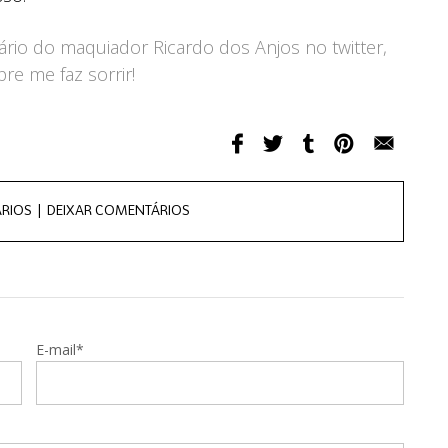
ário do maquiador Ricardo dos Anjos no twitter,
e me faz sorrir!
RIOS |
DEIXAR COMENTÁRIOS
E-mail*