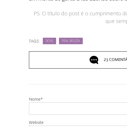
PS: O título do post é o cumprimento di
que sempr
TAGS:
DOVE
REAL BELEZA
23 COMENTÁ
Nome*
Website