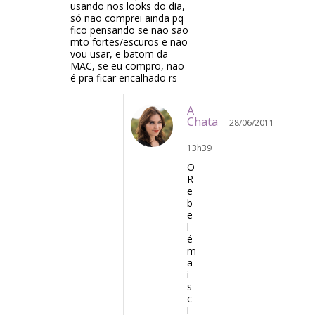
usando nos looks do dia,
só não comprei ainda pq
fico pensando se não são
mto fortes/escuros e não
vou usar, e batom da
MAC, se eu compro, não
é pra ficar encalhado rs
A
Chata
28/06/2011
-
13h39
O
R
e
b
e
l
é
m
a
i
s
c
l