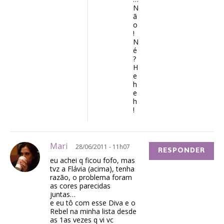
N
ã
o
!
N
é
?
H
e
h
e
h
!
Mari
28/06/2011 - 11h07
RESPONDER
eu achei q ficou fofo, mas
tvz a Flávia (acima), tenha
razão, o problema foram
as cores parecidas
juntas…
e eu tô com esse Diva e o
Rebel na minha lista desde
as 1as vezes q vi vc