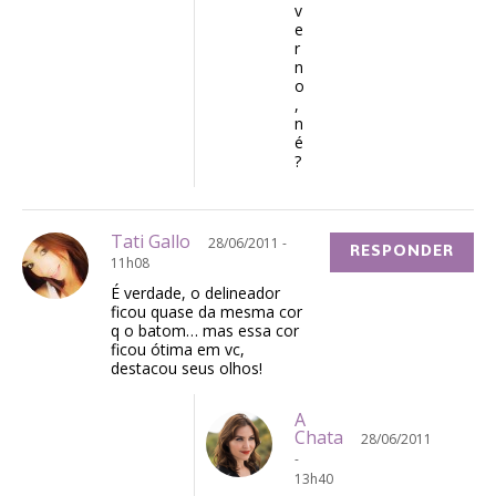
v
e
r
n
o
,
n
é
?
Tati Gallo
28/06/2011 -
RESPONDER
11h08
É verdade, o delineador
ficou quase da mesma cor
q o batom… mas essa cor
ficou ótima em vc,
destacou seus olhos!
A
Chata
28/06/2011
-
13h40