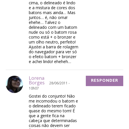
cima, o delineado é lindo
e a mistura de cores dos
batons mais ainda… Mas
juntos… é, não orna!
ehehe… Talvez o
delineado com um batom
nude ou só o batom rosa
como está + o bronzer e
um olho neutro, perfeito!
Ajustei a barra de rolagem
do navegador para ver só
o efeito batom + bronzer
e achei lindo! eheheh…
Lorena
RESPONDER
Borges
28/06/2011 -
10h07
Gostei do conjunto! Não
me incomodou o batom e
o delineado terem ficado
quase do mesmo tom! É
que a gente fica na
cabeça que determinadas
coisas não devem ser