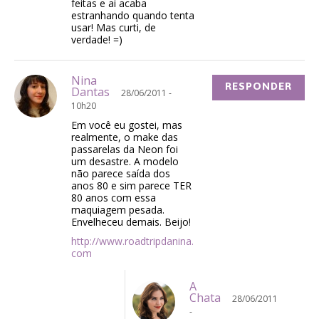
feitas e ai acaba
estranhando quando tenta
usar! Mas curti, de
verdade! =)
Nina
RESPONDER
Dantas
28/06/2011 -
10h20
Em você eu gostei, mas
realmente, o make das
passarelas da Neon foi
um desastre. A modelo
não parece saída dos
anos 80 e sim parece TER
80 anos com essa
maquiagem pesada.
Envelheceu demais. Beijo!
http://www.roadtripdanina.
com
A
Chata
28/06/2011
-