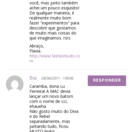
você, mas junto também
achei um pouco esquisito!
De qualquer maneira, é
realmente muito bom
fazer “experimentos” para
descobrir que gostamos
de muito mais coisas do
que imaginamos. rsrs
Abraço,
Flavia.
http://www.fashiontudo.co
m
Bia
28/06/2011 - 10h06
RESPONDER
Caramba, dona Lu
Ferreira! A MAC devia
lançar um novo batom
com o nome de LU,
ehaueha
Não gosto muito do Diva
e do Rebel
separadamente, mas
juntando tudo, ficou
MUITO lindo!