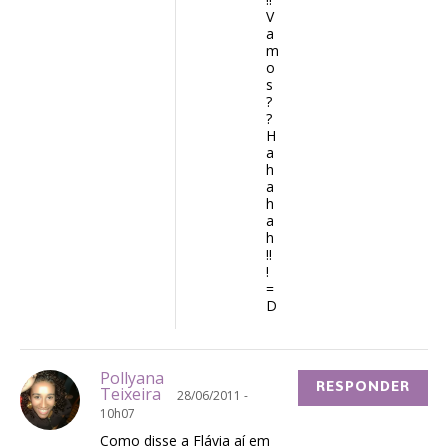
V
a
m
o
s
?
?
H
a
h
a
h
a
h
!!
!
=
D
Pollyana
RESPONDER
Teixeira
28/06/2011 -
10h07
Como disse a Flávia aí em