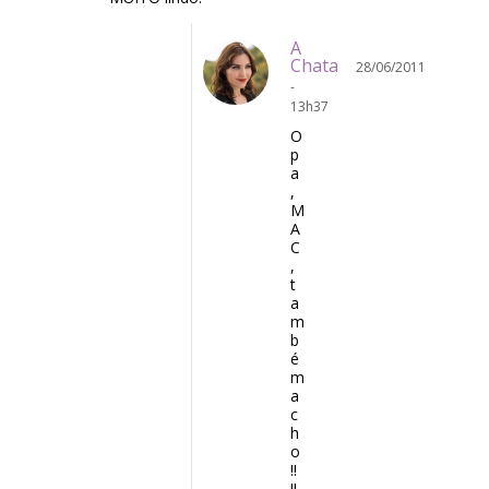
A
Chata
28/06/2011
-
13h37
O
p
a
,
M
A
C
,
t
a
m
b
é
m
a
c
h
o
!!
!!