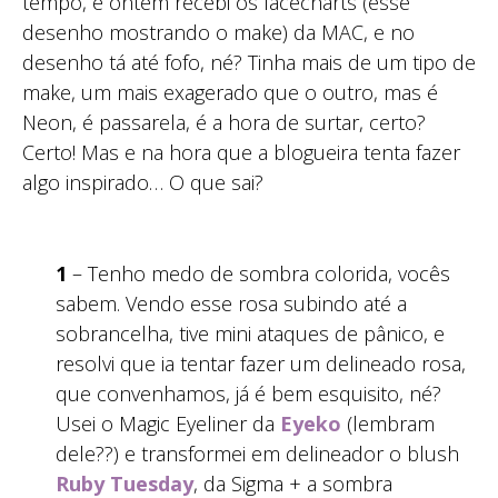
tempo, e ontem recebi os facecharts (esse
desenho mostrando o make) da MAC, e no
desenho tá até fofo, né? Tinha mais de um tipo de
make, um mais exagerado que o outro, mas é
Neon, é passarela, é a hora de surtar, certo?
Certo! Mas e na hora que a blogueira tenta fazer
algo inspirado… O que sai?
1
– Tenho medo de sombra colorida, vocês
sabem. Vendo esse rosa subindo até a
sobrancelha, tive mini ataques de pânico, e
resolvi que ia tentar fazer um delineado rosa,
que convenhamos, já é bem esquisito, né?
Usei o Magic Eyeliner da
Eyeko
(lembram
dele??) e transformei em delineador o blush
Ruby Tuesday
, da Sigma + a sombra