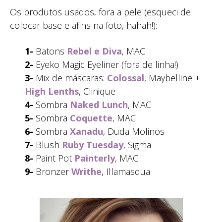
Os produtos usados, fora a pele (esqueci de
colocar base e afins na foto, hahah!):
1-
Batons
Rebel e Diva
, MAC
2-
Eyeko Magic Eyeliner (fora de linha!)
3-
Mix de máscaras:
Colossal
, Maybelline +
High Lenths
, Clinique
4-
Sombra
Naked Lunch
, MAC
5-
Sombra
Coquette
, MAC
6-
Sombra
Xanadu
, Duda Molinos
7-
Blush
Ruby Tuesday
, Sigma
8-
Paint Pot
Painterly
, MAC
9-
Bronzer
Writhe
, Illamasqua