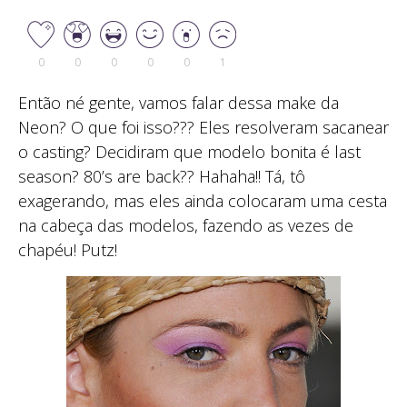
0
0
0
0
0
1
Então né gente, vamos falar dessa make da
Neon? O que foi isso??? Eles resolveram sacanear
o casting? Decidiram que modelo bonita é last
season? 80’s are back?? Hahaha!! Tá, tô
exagerando, mas eles ainda colocaram uma cesta
na cabeça das modelos, fazendo as vezes de
chapéu! Putz!