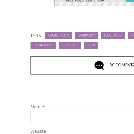
TAGS:
CAMILA KLEIN
GARIBARDY
LOOK DA LU
PH
SANTA LOLLA
SHOULDER
ZARA
86 COMENTÁ
Nome*
Website