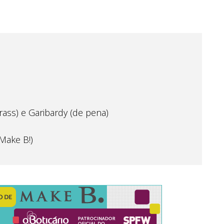
rass) e Garibardy (de pena)
Make B!)